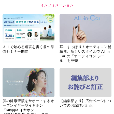
インフォメーション
ＡＩで始める遺言を書く前の準
耳にすっぽり！オーティコン補
備セミナー開催
聴器、新しいスタイルで All in
Ear の「オーティコン ジー
ル」を発売
脳の健康習慣をサポートするオ
【編集部より】広告ページにつ
ープンイヤー型イヤホン
いてのお詫びと訂正
「kikippa イヤホン