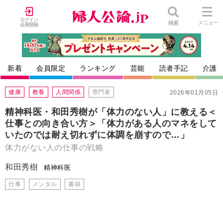
ログイン
検索
メニュー
会員登録
新着
会員限定
ランキング
芸能
読者手記
介護
健康
教養
人間関係
専門家
2026年01月05日
精神科医・和田秀樹が「体力のない人」に教える＜
仕事との向き合い方＞「体力がある人のマネをして
いたのでは耐え切れずに体調を崩すので…」
体力がない人の仕事の戦略
和田秀樹
精神科医
仕事
メンタル
書籍