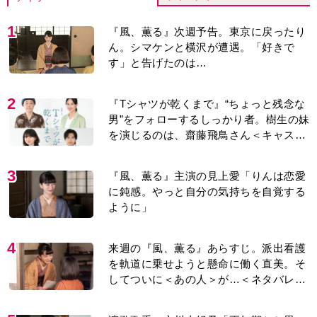
1
『風、薫る』次週予告。東京に戻ったり
ん。シマケンと横沢が遭遇。「好きで
す」と告げたのは…
2
『Tシャツが乾くまで』“ちょっと残念な
男”をフォローするしっかり者。樹生の妹
を演じるのは、齋藤飛鳥さん＜キャスト
紹介＞
3
『風、薫る』主演の見上愛「りんは恋愛
に鈍感。やっと自分の気持ちを自覚する
ように」
4
来週の『風、薫る』あらすじ。派出看護
を軌道に乗せようと懸命に働く直美。そ
してついに＜あの人＞が…＜ネタバレあ
り＞