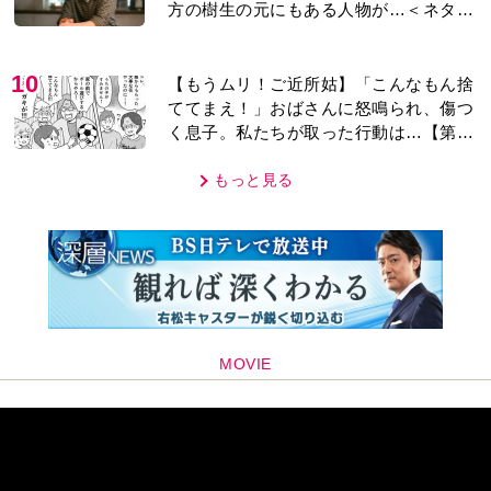
方の樹生の元にもある人物が…＜ネタバ
レあり＞
10
【もうムリ！ご近所姑】「こんなもん捨
ててまえ！」おばさんに怒鳴られ、傷つ
く息子。私たちが取った行動は…【第3
話】
もっと見る
MOVIE