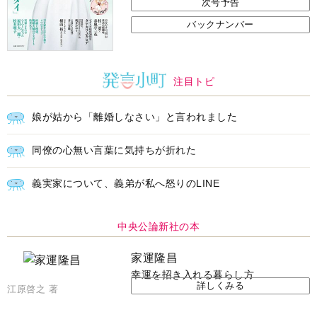
次号予告
バックナンバー
注目トピ
娘が姑から「離婚しなさい」と言われました
同僚の心無い言葉に気持ちが折れた
義実家について、義弟が私へ怒りのLINE
中央公論新社の本
家運隆昌
幸運を招き入れる暮らし方
詳しくみる
江原啓之 著