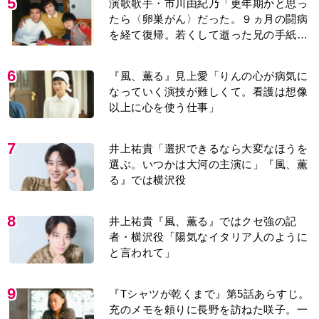
5
演歌歌手・市川由紀乃「更年期かと思っ
たら〈卵巣がん〉だった。９ヵ月の闘病
を経て復帰。若くして逝った兄の手紙を
今も支えに」【2026上半期BEST】
6
『風、薫る』見上愛「りんの心が病気に
なっていく演技が難しくて。看護は想像
以上に心を使う仕事」
7
井上祐貴「選択できるなら大変なほうを
選ぶ。いつかは大河の主演に」『風、薫
る』では横沢役
8
井上祐貴『風、薫る』ではクセ強の記
者・横沢役「陽気なイタリア人のように
と言われて」
9
『Tシャツが乾くまで』第5話あらすじ。
充のメモを頼りに長野を訪ねた咲子。一