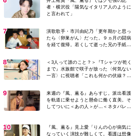
6
井上祐貴『風、薫る』ではクセ強の記
者・横沢役「陽気なイタリア人のように
と言われて」
7
演歌歌手・市川由紀乃「更年期かと思っ
たら〈卵巣がん〉だった。９ヵ月の闘病
を経て復帰。若くして逝った兄の手紙を
今も支えに」【2026上半期BEST】
8
＜3人って誰のこと？＞『Tシャツが乾く
まで』水族館で咲子が放った〈何気ない
一言〉に視聴者「これも何かの伏線？」
「子どもの話だと…」
9
来週の『風、薫る』あらすじ。派出看護
を軌道に乗せようと懸命に働く直美。そ
してついに＜あの人＞が…＜ネタバレあ
り＞
10
『風、薫る』見上愛「りんの心が病気に
なっていく演技が難しくて。看護は想像