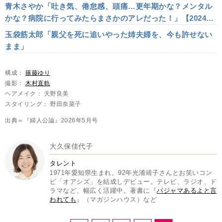
青木さやか「吐き気、倦怠感、頭痛…更年期かな？メンタル
かな？病院に行ってみたらまさかのアレだった！」【2024下
半期ベスト】
玉袋筋太郎「親父を死に追いやった姉夫婦を、今も許せない
まま」
構成：
篠藤ゆり
撮影：
木村直軌
ヘアメイク： 天野良美
スタイリング： 野田奈菜子
出典＝『婦人公論』2026年5月号
大久保佳代子
タレント
1971年愛知県生まれ。92年光浦靖子さんとお笑いコン
ビ「オアシズ」を結成しデビュー。テレビ、ラジオ、ド
ラマなど、幅広く活躍中。著書に『
パジャマあるよと言
われても
』（マガジンハウス）など