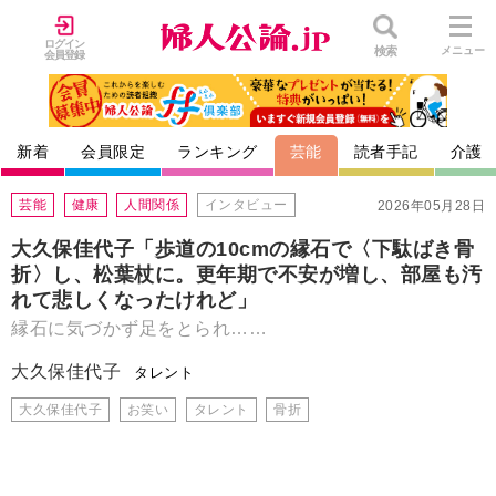
ログイン
検索
メニュー
会員登録
新着
会員限定
ランキング
芸能
読者手記
介護
芸能
健康
人間関係
インタビュー
2026年05月28日
大久保佳代子「歩道の10cmの縁石で〈下駄ばき骨
折〉し、松葉杖に。更年期で不安が増し、部屋も汚
れて悲しくなったけれど」
縁石に気づかず足をとられ……
大久保佳代子
タレント
大久保佳代子
お笑い
タレント
骨折