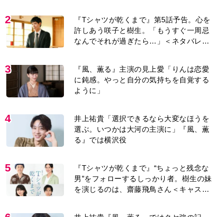
2
『Tシャツが乾くまで』第5話予告。心を
許しあう咲子と樹生。「もうすぐ一周忌
なんでそれが過ぎたら…」＜ネタバレあ
り＞
3
『風、薫る』主演の見上愛「りんは恋愛
に鈍感。やっと自分の気持ちを自覚する
ように」
4
井上祐貴「選択できるなら大変なほうを
選ぶ。いつかは大河の主演に」『風、薫
る』では横沢役
5
『Tシャツが乾くまで』“ちょっと残念な
男”をフォローするしっかり者。樹生の妹
を演じるのは、齋藤飛鳥さん＜キャスト
紹介＞