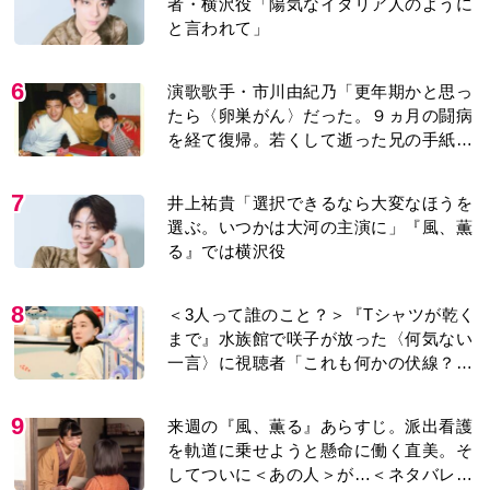
者・横沢役「陽気なイタリア人のように
と言われて」
6
演歌歌手・市川由紀乃「更年期かと思っ
たら〈卵巣がん〉だった。９ヵ月の闘病
を経て復帰。若くして逝った兄の手紙を
今も支えに」【2026上半期BEST】
7
井上祐貴「選択できるなら大変なほうを
選ぶ。いつかは大河の主演に」『風、薫
る』では横沢役
8
＜3人って誰のこと？＞『Tシャツが乾く
まで』水族館で咲子が放った〈何気ない
一言〉に視聴者「これも何かの伏線？」
「子どもの話だと…」
9
来週の『風、薫る』あらすじ。派出看護
を軌道に乗せようと懸命に働く直美。そ
してついに＜あの人＞が…＜ネタバレあ