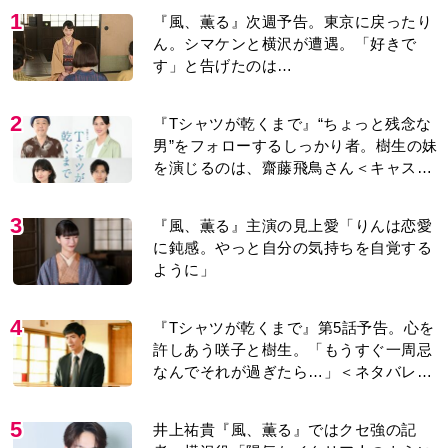
1
『風、薫る』次週予告。東京に戻ったり
ん。シマケンと横沢が遭遇。「好きで
す」と告げたのは…
2
『Tシャツが乾くまで』“ちょっと残念な
男”をフォローするしっかり者。樹生の妹
を演じるのは、齋藤飛鳥さん＜キャスト
紹介＞
3
『風、薫る』主演の見上愛「りんは恋愛
に鈍感。やっと自分の気持ちを自覚する
ように」
4
『Tシャツが乾くまで』第5話予告。心を
許しあう咲子と樹生。「もうすぐ一周忌
なんでそれが過ぎたら…」＜ネタバレあ
り＞
5
井上祐貴『風、薫る』ではクセ強の記