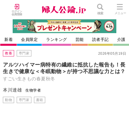
ログイン
検索
メニュー
会員登録
新着
会員限定
ランキング
芸能
読者手記
介護
教養
専門家
2026年05月19日
アルツハイマー病特有の繊維に抵抗した報告も！長
生きで健康な＜冬眠動物＞が持つ不思議な力とは？
すごい生きもの春夏秋冬
本川達雄
生物学者
動物
専門家
書籍