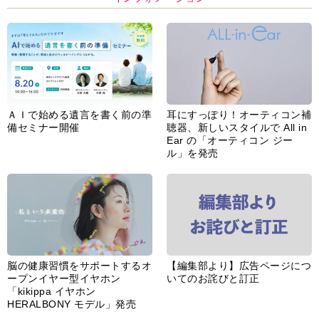
ＡＩで始める遺言を書く前の準
耳にすっぽり！オーティコン補
備セミナー開催
聴器、新しいスタイルで All in
Ear の「オーティコン ジー
ル」を発売
脳の健康習慣をサポートするオ
【編集部より】広告ページにつ
ープンイヤー型イヤホン
いてのお詫びと訂正
「kikippa イヤホン
HERALBONY モデル」発売