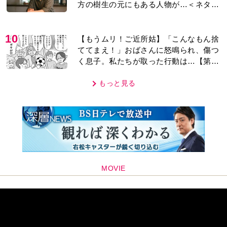
方の樹生の元にもある人物が…＜ネタバ
レあり＞
10
【もうムリ！ご近所姑】「こんなもん捨
ててまえ！」おばさんに怒鳴られ、傷つ
く息子。私たちが取った行動は…【第3
話】
もっと見る
MOVIE