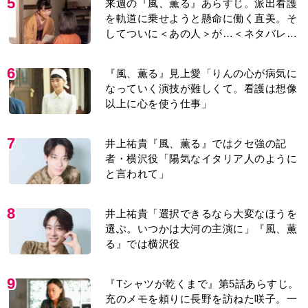
5
来週の『風、薫る』あらすじ。派出看護
を軌道に乗せようと懸命に働く直美。そ
してついに＜あの人＞が…＜ネタバレあ
り＞
6
『風、薫る』見上愛「りんの心が病気に
なっていく演技が難しくて。看護は想像
以上に心を使う仕事」
7
井上祐貴『風、薫る』ではクセ強の記
者・横沢役「陽気なイタリア人のように
と言われて」
8
井上祐貴「選択できるなら大変なほうを
選ぶ。いつかは大河の主演に」『風、薫
る』では横沢役
9
『Tシャツが乾くまで』第5話あらすじ。
充のメモを頼りに長野を訪ねた咲子。一