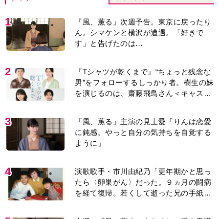
1
『風、薫る』次週予告。東京に戻ったり
ん。シマケンと横沢が遭遇。「好きで
す」と告げたのは…
2
『Tシャツが乾くまで』“ちょっと残念な
男”をフォローするしっかり者。樹生の妹
を演じるのは、齋藤飛鳥さん＜キャスト
紹介＞
3
『風、薫る』主演の見上愛「りんは恋愛
に鈍感。やっと自分の気持ちを自覚する
ように」
4
演歌歌手・市川由紀乃「更年期かと思っ
たら〈卵巣がん〉だった。９ヵ月の闘病
を経て復帰。若くして逝った兄の手紙を
今も支えに」【2026上半期BEST】