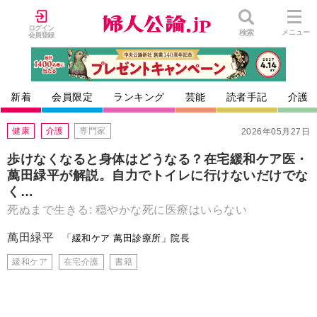
ログイン
検索
メニュー
会員登録
新着
会員限定
ランキング
芸能
読者手記
介護
健康
介護
専門家
2026年05月27日
歩けなくなると身体はどうなる？在宅緩和ケア医・
萬田緑平が解説。自力でトイレに行けないだけでな
く…
死ぬまで生きる: 穏やかな死に医療はいらない
萬田緑平
「緩和ケア 萬田診療所」院長
緩和ケア
在宅介護
書籍