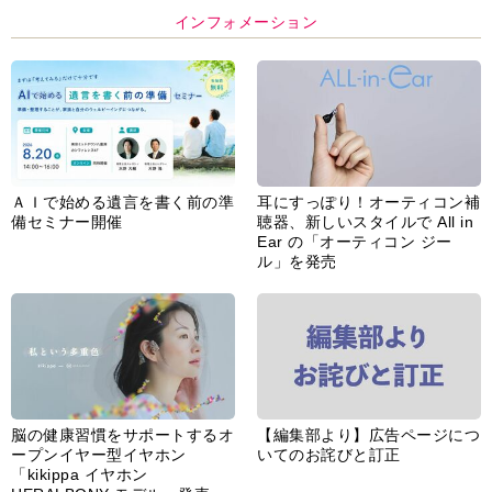
インフォメーション
ＡＩで始める遺言を書く前の準
耳にすっぽり！オーティコン補
備セミナー開催
聴器、新しいスタイルで All in
Ear の「オーティコン ジー
ル」を発売
脳の健康習慣をサポートするオ
【編集部より】広告ページにつ
ープンイヤー型イヤホン
いてのお詫びと訂正
「kikippa イヤホン