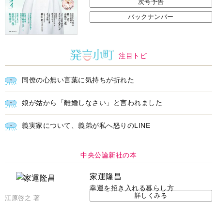
次号予告
バックナンバー
注目トピ
同僚の心無い言葉に気持ちが折れた
娘が姑から「離婚しなさい」と言われました
義実家について、義弟が私へ怒りのLINE
中央公論新社の本
家運隆昌
幸運を招き入れる暮らし方
詳しくみる
江原啓之 著