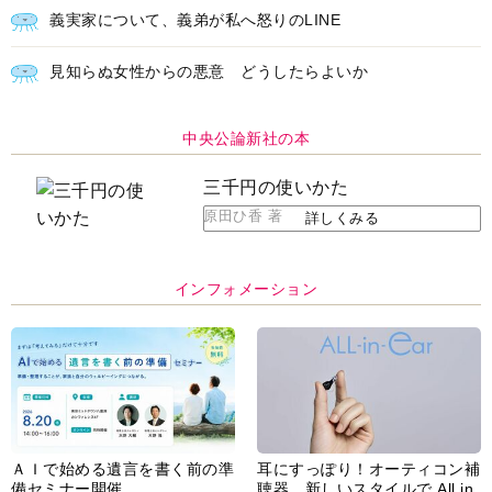
義実家について、義弟が私へ怒りのLINE
見知らぬ女性からの悪意 どうしたらよいか
中央公論新社の本
三千円の使いかた
原田ひ香 著
詳しくみる
インフォメーション
ＡＩで始める遺言を書く前の準
耳にすっぽり！オーティコン補
備セミナー開催
聴器、新しいスタイルで All in