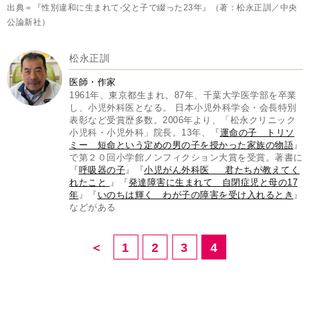
出典＝『性別違和に生まれて-父と子で綴った23年』（著：松永正訓／中央
公論新社）
松永正訓
医師・作家
1961年、東京都生まれ。87年、千葉大学医学部を卒業
し、小児外科医となる。 日本小児外科学会・会長特別
表彰など受賞歴多数。2006年より、「松永クリニック
小児科・小児外科」院長。13年、『
運命の子 トリソ
ミー 短命という定めの男の子を授かった家族の物語
』
で第２０回小学館ノンフィクション大賞を受賞。著書に
『
呼吸器の子
』『
小児がん外科医 君たちが教えてく
れたこと
』『
発達障害に生まれて 自閉症児と母の17
年
』『
いのちは輝く わが子の障害を受け入れるとき
』
などがある
＜
1
2
3
4