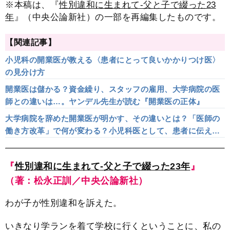
※本稿は、『
性別違和に生まれて-父と子で綴った23
年
』（中央公論新社）の一部を再編集したものです。
【関連記事】
小児科の開業医が教える〈患者にとって良いかかりつけ医〉
の見分け方
開業医は儲かる？資金繰り、スタッフの雇用、大学病院の医
師との違いは…。ヤンデル先生が読む『開業医の正体』
大学病院を辞めた開業医が明かす、その違いとは？「医師の
働き方改革」で何が変わる？小児科医として、患者に伝えた
いこと
『
性別違和に生まれて-父と子で綴った23年
』
（著：松永正訓／中央公論新社）
わが子が性別違和を訴えた。
いきなり学ランを着て学校に行くということに、私の