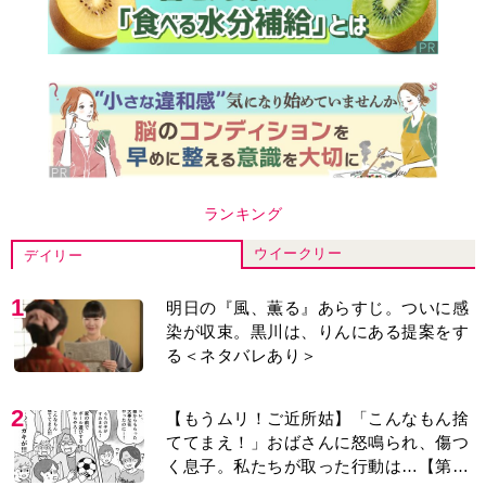
ランキング
ウイークリー
デイリー
1
明日の『風、薫る』あらすじ。ついに感
染が収束。黒川は、りんにある提案をす
る＜ネタバレあり＞
2
【もうムリ！ご近所姑】「こんなもん捨
ててまえ！」おばさんに怒鳴られ、傷つ
く息子。私たちが取った行動は…【第3