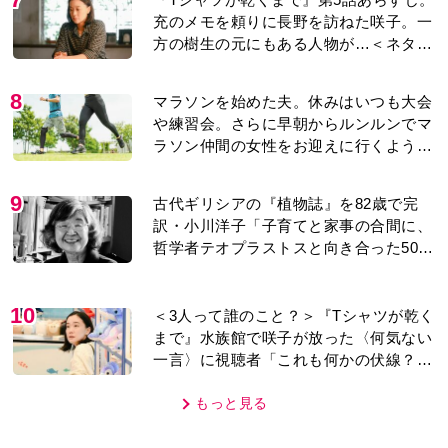
充のメモを頼りに長野を訪ねた咲子。一
方の樹生の元にもある人物が…＜ネタバ
レあり＞
8
マラソンを始めた夫。休みはいつも大会
や練習会。さらに早朝からルンルンでマ
ラソン仲間の女性をお迎えに行くように
なり…
9
古代ギリシアの『植物誌』を82歳で完
訳・小川洋子「子育てと家事の合間に、
哲学者テオプラストスと向き合った50
年」
10
＜3人って誰のこと？＞『Tシャツが乾く
まで』水族館で咲子が放った〈何気ない
一言〉に視聴者「これも何かの伏線？」
「子どもの話だと…」
もっと見る