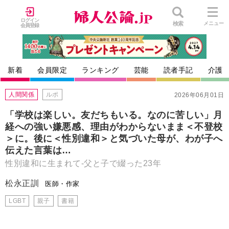
ログイン
検索
メニュー
会員登録
新着
会員限定
ランキング
芸能
読者手記
介護
人間関係
ルポ
2026年06月01日
「学校は楽しい。友だちもいる。なのに苦しい」月
経への強い嫌悪感、理由がわからないまま＜不登校
＞に。後に＜性別違和＞と気づいた母が、わが子へ
伝えた言葉は…
性別違和に生まれて-父と子で綴った23年
松永正訓
医師・作家
LGBT
親子
書籍