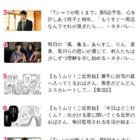
話】
3
『Tシャツが乾くまで』第5話予告。心を
許しあう咲子と樹生。「もうすぐ一周忌
なんでそれが過ぎたら…」＜ネタバレあ
り＞
4
明日の『風、薫る』あらすじ。りん、直
美、黒川らの思いが通じて、村人たちは
少しずつ理解を示し始める＜ネタバレあ
り＞
5
【もうムリ！ご近所姑】勝手に自宅の庭
へ入ってくるおばさん。善意がどんどん
エスカレートして…【第2話】
6
【もうムリ！ご近所姑】「今日はどこ行
くん？」出かける度に聞いてくる近所の
おばさん。毎日監視される生活が始ま
り…【第1話】
7
『Tシャツが乾くまで』第5話あらすじ。