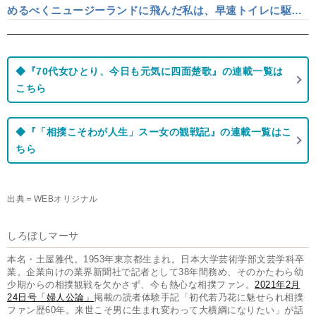
めるべくニュージーランドに飛んだ私は、早速トイレに駆け
込み…
◆『70代女ひとり、今日も元気に四面楚歌』の連載一覧は
こちら
◆『「相撲こそわが人生」スー女の観戦記』の連載一覧はこ
ちら
出典＝WEBオリジナル
しろぼしマーサ
本名・土屋雅代。1953年東京都生まれ。日本大学芸術学部文芸学科卒
業。企業向けの業界新聞社で記者として38年間務め、そのかたわら幼
少期からの相撲観戦を欠かさず、今も熱心な相撲ファン。
2021年2月
24日号「婦人公論」
掲載の読者体験手記「初代若乃花に魅せられ相撲
ファン歴60年。来世こそ男に生まれ変わって大横綱になりたい」が話