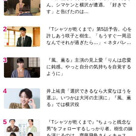
ん。シマケンと横沢が遭遇。「好きで
す」と告げたのは…
2
『Tシャツが乾くまで』第5話予告。心を
許しあう咲子と樹生。「もうすぐ一周忌
なんでそれが過ぎたら…」＜ネタバレあ
り＞
3
『風、薫る』主演の見上愛「りんは恋愛
に鈍感。やっと自分の気持ちを自覚する
ように」
4
井上祐貴「選択できるなら大変なほうを
選ぶ。いつかは大河の主演に」『風、薫
る』では横沢役
5
『Tシャツが乾くまで』“ちょっと残念な
男”をフォローするしっかり者。樹生の妹
を演じるのは、齋藤飛鳥さん＜キャスト