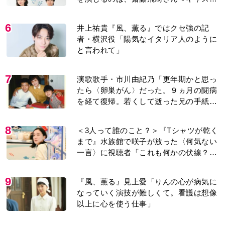
紹介＞
6
井上祐貴『風、薫る』ではクセ強の記
者・横沢役「陽気なイタリア人のように
と言われて」
7
演歌歌手・市川由紀乃「更年期かと思っ
たら〈卵巣がん〉だった。９ヵ月の闘病
を経て復帰。若くして逝った兄の手紙を
今も支えに」【2026上半期BEST】
8
＜3人って誰のこと？＞『Tシャツが乾く
まで』水族館で咲子が放った〈何気ない
一言〉に視聴者「これも何かの伏線？」
「子どもの話だと…」
9
『風、薫る』見上愛「りんの心が病気に
なっていく演技が難しくて。看護は想像
以上に心を使う仕事」