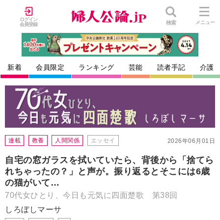
ログイン
検索
メニュー
会員登録
新着
会員限定
ランキング
芸能
読者手記
介護
連載
教養
人間関係
エッセイ
2026年06月01日
自宅の窓ガラスを拭いていたら、背後から「捨てら
れちゃったの？」と声が。振り返るとそこには6歳
の猫がいて…
70代女ひとり、今日も元気に四面楚歌 第38回
しろぼしマーサ