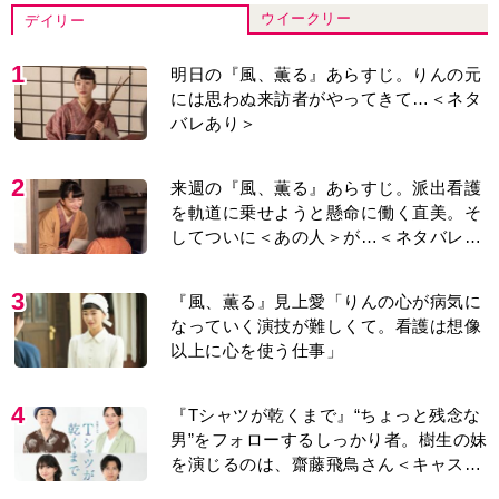
ウイークリー
デイリー
1
明日の『風、薫る』あらすじ。りんの元
には思わぬ来訪者がやってきて…＜ネタ
バレあり＞
2
来週の『風、薫る』あらすじ。派出看護
を軌道に乗せようと懸命に働く直美。そ
してついに＜あの人＞が…＜ネタバレあ
り＞
3
『風、薫る』見上愛「りんの心が病気に
なっていく演技が難しくて。看護は想像
以上に心を使う仕事」
4
『Tシャツが乾くまで』“ちょっと残念な
男”をフォローするしっかり者。樹生の妹
を演じるのは、齋藤飛鳥さん＜キャスト
紹介＞