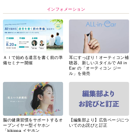
インフォメーション
ＡＩで始める遺言を書く前の準
耳にすっぽり！オーティコン補
備セミナー開催
聴器、新しいスタイルで All in
Ear の「オーティコン ジー
ル」を発売
脳の健康習慣をサポートするオ
【編集部より】広告ページにつ
ープンイヤー型イヤホン
いてのお詫びと訂正
「kikippa イヤホン