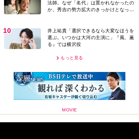
法師。なぜ「名代」は置かれなかったの
か。秀吉の勢力拡大のきっかけとなった
「清須会議」の背景とは…。濱田浩一郎
が『豊臣兄弟！』を解説
10
井上祐貴「選択できるなら大変なほうを
選ぶ。いつかは大河の主演に」『風、薫
る』では横沢役
もっと見る
MOVIE