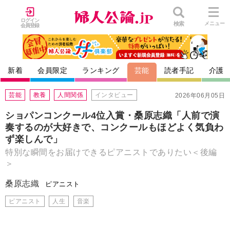
ログイン
検索
メニュー
会員登録
新着
会員限定
ランキング
芸能
読者手記
介護
芸能
教養
人間関係
インタビュー
2026年06月05日
ショパンコンクール4位入賞・桑原志織「人前で演
奏するのが大好きで、コンクールもほどよく気負わ
ず楽しんで」
特別な瞬間をお届けできるピアニストでありたい＜後編
＞
桑原志織
ピアニスト
ピアニスト
人生
音楽