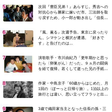
5
次回『豊臣兄弟！』あらすじ。秀吉への
対抗心から勝家に嫁いだ市。三法師を取
り戻すため、小一郎が動き出し「信長の
葬儀」を仕掛けるが…＜ネタバレあり＞
6
『風、薫る』次週予告。東京に戻ったり
ん。シマケンと横沢が遭遇。「好きで
す」と告げたのは…
7
演歌歌手・市川由紀乃「更年期かと思っ
たら〈卵巣がん〉だった。９ヵ月の闘病
を経て復帰。若くして逝った兄の手紙を
今も支えに」【2026上半期BEST】
8
作家・中島京子「60歳からはじめた、月
1回の〈ぼーっと日帰り旅〉。1泊以上の
旅行とは違い、思い立ってフラッと出か
けられるのがいいところ」【2026上半期
BEST】
9
3歳で織田家当主となった信長の孫・三