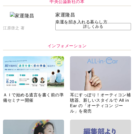
中央公論新社の本
家運隆昌
幸運を招き入れる暮らし方
詳しくみる
江原啓之 著
インフォメーション
ＡＩで始める遺言を書く前の準
耳にすっぽり！オーティコン補
備セミナー開催
聴器、新しいスタイルで All in
Ear の「オーティコン ジー
ル」を発売