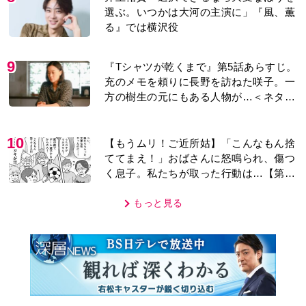
選ぶ。いつかは大河の主演に」『風、薫
る』では横沢役
9
『Tシャツが乾くまで』第5話あらすじ。
充のメモを頼りに長野を訪ねた咲子。一
方の樹生の元にもある人物が…＜ネタバ
レあり＞
10
【もうムリ！ご近所姑】「こんなもん捨
ててまえ！」おばさんに怒鳴られ、傷つ
く息子。私たちが取った行動は…【第3
話】
もっと見る