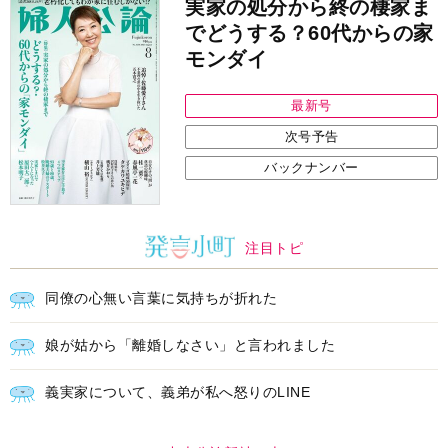
実家の処分から終の棲家ま
でどうする？60代からの家
モンダイ
最新号
次号予告
バックナンバー
注目トピ
同僚の心無い言葉に気持ちが折れた
娘が姑から「離婚しなさい」と言われました
義実家について、義弟が私へ怒りのLINE