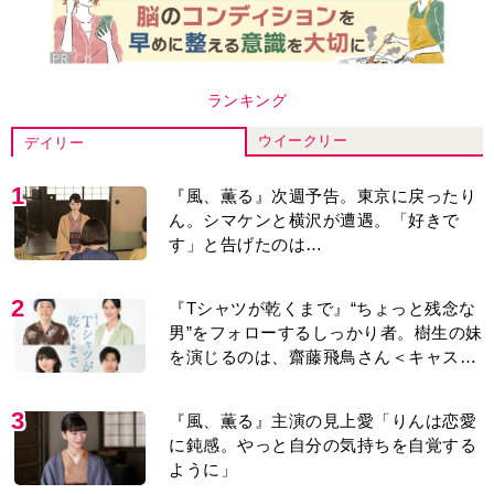
ランキング
ウイークリー
デイリー
1
『風、薫る』次週予告。東京に戻ったり
ん。シマケンと横沢が遭遇。「好きで
す」と告げたのは…
2
『Tシャツが乾くまで』“ちょっと残念な
男”をフォローするしっかり者。樹生の妹
を演じるのは、齋藤飛鳥さん＜キャスト
紹介＞
3
『風、薫る』主演の見上愛「りんは恋愛
に鈍感。やっと自分の気持ちを自覚する
ように」