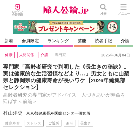
ログイン
検索
メニュー
会員登録
新着
会員限定
ランキング
芸能
読者手記
介護
健康
人間関係
介護
専門家
2026年06月04日
専門家「高齢者研究で判明した《長生きの秘訣》。
実は健康的な生活習慣などより…」男女ともに山梨
県と静岡県の健康寿命が長いワケ【2026年編集部
セレクション】
高齢者研究の専門家がアドバイス 人づきあいが寿命を
延ばす＜前編＞
村山洋史
東京都健康長寿医療センター研究所
健康寿命
ストレス
ご近所
趣味
長生き