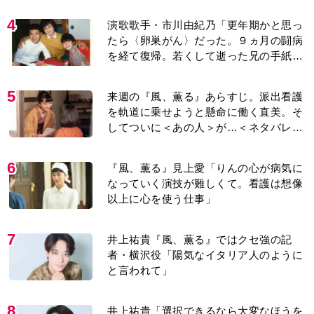
4
演歌歌手・市川由紀乃「更年期かと思っ
たら〈卵巣がん〉だった。９ヵ月の闘病
を経て復帰。若くして逝った兄の手紙を
今も支えに」【2026上半期BEST】
5
来週の『風、薫る』あらすじ。派出看護
を軌道に乗せようと懸命に働く直美。そ
してついに＜あの人＞が…＜ネタバレあ
り＞
6
『風、薫る』見上愛「りんの心が病気に
なっていく演技が難しくて。看護は想像
以上に心を使う仕事」
7
井上祐貴『風、薫る』ではクセ強の記
者・横沢役「陽気なイタリア人のように
と言われて」
8
井上祐貴「選択できるなら大変なほうを