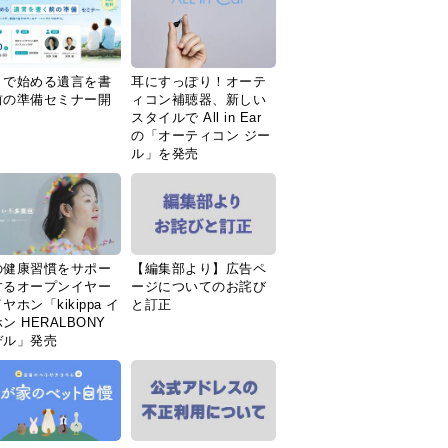
Ｉで始める遺言を書
耳にすっぽり！オーテ
前の準備セミナー開
ィコン補聴器、新しい
スタイルで All in Ear
の「オーティコン ジー
ル」を発売
の健康習慣をサポー
【編集部より】広告ペ
するオープンイヤー
ージについてのお詫び
ヤホン「kikippa イ
と訂正
ン HERALBONY
デル」発売