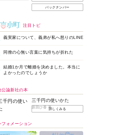
バックナンバー
注目トピ
義実家について、義弟が私へ怒りのLINE
同僚の心無い言葉に気持ちが折れた
結婚1か月で離婚を決めました。本当に
よかったのでしょうか
央公論新社の本
三千円の使いかた
原田ひ香 著
詳しくみる
ンフォメーション