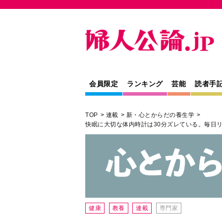
会員限定
ランキング
芸能
読者手
TOP
連載
新・心とからだの養生学
快眠に大切な体内時計は30分ズレている。毎日
健康
教養
連載
専門家