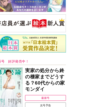
新号 好評発売中！
実家の処分から終
の棲家までどうす
る？60代からの家
モンダイ
最新号
次号予告