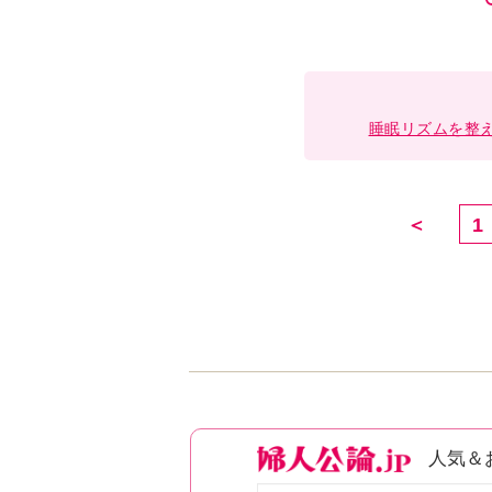
睡眠リズムを整
＜
1