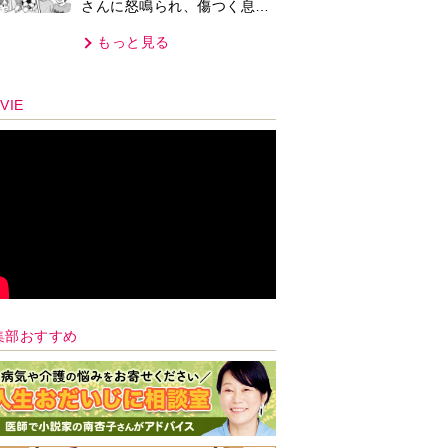
さんに怒鳴られ、傷つく息
子。私たちが取った行動は…
もっと見る
【第3話】
VIE
集部おすすめ