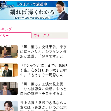
ンキング
ウイークリー
イリー
『風、薫る』次週予告。東京
に戻ったりん。シマケンと横
沢が遭遇。「好きです」と告
げたのは…
『Tシャツが乾くまで』第5話
予告。心を許しあう咲子と樹
生。「もうすぐ一周忌なんで
それが過ぎたら…」＜ネタバ
『風、薫る』主演の見上愛
レあり＞
「りんは恋愛に鈍感。やっと
自分の気持ちを自覚するよう
に」
井上祐貴「選択できるなら大
変なほうを選ぶ。いつかは大