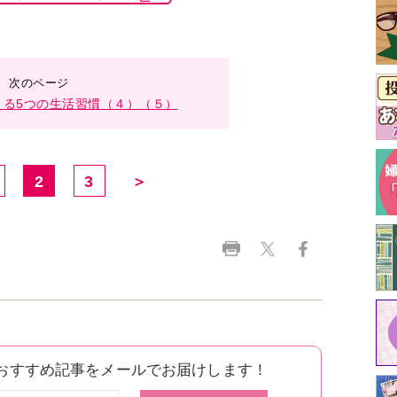
える5つの生活習慣（４）（５）
2
3
＞