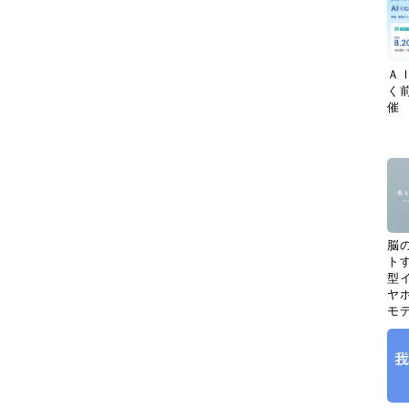
Ａ
く
催
脳
ト
型イ
ヤホ
モ