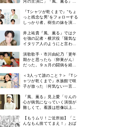
河の主演に」『風、薫る』で
は横沢役
『Tシャツが乾くまで』“ちょ
っと残念な男”をフォローする
しっかり者。樹生の妹を演じ
るのは、齋藤飛鳥さん＜キャ
井上祐貴『風、薫る』ではク
スト紹介＞
セ強の記者・横沢役「陽気な
イタリア人のようにと言われ
て」
演歌歌手・市川由紀乃「更年
期かと思ったら〈卵巣がん〉
だった。９ヵ月の闘病を経て
復帰。若くして逝った兄の手
＜3人って誰のこと？＞『Tシ
紙を今も支えに」【2026上半
ャツが乾くまで』水族館で咲
期BEST】
子が放った〈何気ない一言〉
に視聴者「これも何かの伏
『風、薫る』見上愛「りんの
線？」「子どもの話だと…」
心が病気になっていく演技が
難しくて。看護は想像以上に
心を使う仕事」
0
【もうムリ！ご近所姑】「こ
んなもん捨ててまえ！」おば