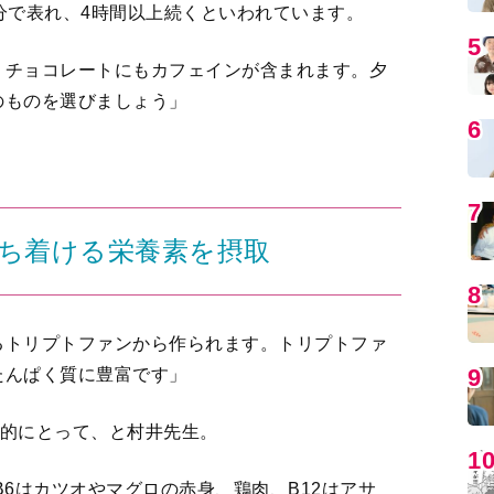
分で表れ、4時間以上続くといわれています。
5
、チョコレートにもカフェインが含まれます。夕
のものを選びましょう」
6
7
ち着ける栄養素を摂取
8
るトリプトファンから作られます。トリプトファ
9
たんぱく質に豊富です」
極的にとって、と村井先生。
1
B6はカツオやマグロの赤身、鶏肉、B12はアサ