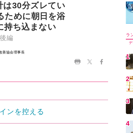
は30分ズレてい
るために朝日を浴
に持ち込まない
ラ
後編
デ
改善協会理事長
1
2
3
インを控える
4