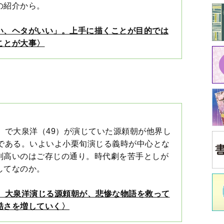
』。大泉洋演じる源頼朝が、悲惨な物語を救って
酷さを増していく〉
☆★
中
なく「空間のヨガ」。「いざというとき」は
本当に欲しいモノがみえてきた
捨離で心が浮き立つ人」として
江原
イ