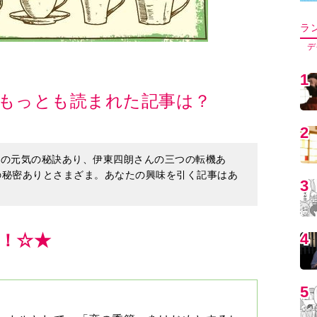
5
週もっとも読まれた記事は？
6
さんの元気の秘訣あり、伊東四朗さんの三つの転機あ
気の秘密ありとさまざま。あなたの興味を引く記事はあ
7
！☆★
8
9
ボーカルとして、「恋の季節」をはじめとするヒ
今陽子さん。その後、ソロシンガーに転向、70
カルなどで活躍中だ。ところが3年前、突然病
1
づいた、心身のしなやかさと元気を維持する秘