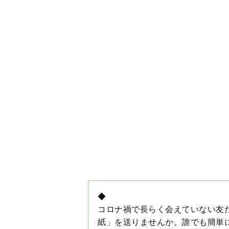
◆
コロナ禍で長らく会えていない友
紙」を送りませんか。誰でも簡単
です。前編はコツと揃えたい道具
〈絵手紙のモットーは「ヘタでい
なく、自分らしく心を込めて描く
◆
ＮＨＫ大河ドラマ『鎌倉殿の13人
た。７月３日放送の第26話のこ
る時代に突入する。この大河が評
ちな若者にも見られている。どう