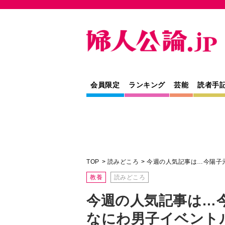
会員限定
ランキング
芸能
読者手
TOP
読みどころ
今週の人気記事は…今陽子
教養
読みどころ
今週の人気記事は…
なにわ男子イベント
門…
weekly ranking 7/15～7/21