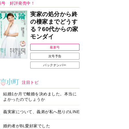
Ｉで始める遺言を書
耳にすっぽり！オーテ
前の準備セミナー開
ィコン補聴器、新しい
スタイルで All in Ear
の「オーティコン ジー
ル」を発売
の健康習慣をサポー
【編集部より】広告ペ
するオープンイヤー
ージについてのお詫び
ヤホン「kikippa イ
と訂正
ン HERALBONY
デル」発売