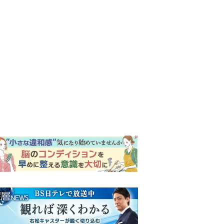
ンキング
ウイークリー
イリー
明日の『風、薫る』あらす
じ。ついに感染が収束。黒川
は、りんにある提案をする＜
ネタバレあり＞
『Tシャツが乾くまで』第5話
予告。心を許しあう咲子と樹
生。「もうすぐ一周忌なんで
それが過ぎたら…」＜ネタバ
【もうムリ！ご近所姑】「こ
レあり＞
んなもん捨ててまえ！」おば
さんに怒鳴られ、傷つく息
子。私たちが取った行動は…
明日の『風、薫る』あらす
【第3話】
じ。りん、直美、黒川らの思