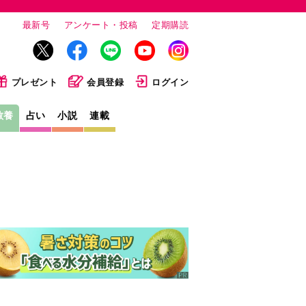
最新号
アンケート・投稿
定期購読
プレゼント
会員登録
ログイン
教養
占い
小説
連載