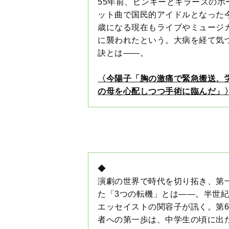
訣とは――。
〈今陽子「胸の激痛で緊急搬送、
の母を心配しつつ手術に臨んだ」
◆
演劇の世界で時代を切り拓き、第
た「3つの転機」とは――。半世
エッセイストの関容子が訊く。第
者への第一歩は、中学生の頃に出
たことだそうで――。
〈
伊東四朗「小4で浮浪児の役で
持ちいい。でも、受けなかったら