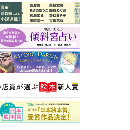
バックナンバー
注目トピ
結婚1か月で離婚を決めました。本当に
よかったのでしょうか
義実家について、義弟が私へ怒りのLINE
婚約者がBL愛好家でした
央公論新社の本
家運隆昌
幸運を招き入れる暮らし方
詳しくみる
啓之 著
ンフォメーション