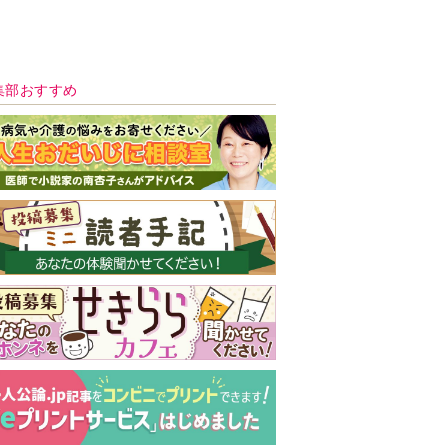
新号 好評発売中！
実家の処分から終
の棲家までどうす
る？60代からの家
モンダイ
最新号
次号予告