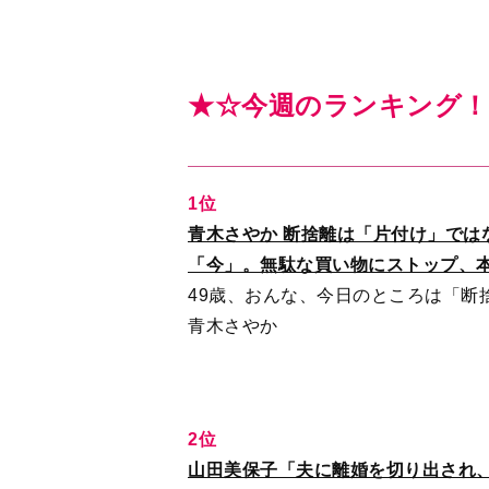
2位
山田美保子「夫に離婚を切り出され
い言葉だった。いろんな思いを〈完
山田美保子の人生を変える《出会い
山田美保子
3位
なぜ17歳の中森明菜は『少女Ａ』を
曲に『あなたのポートレート』が選
黄金の６年間 1978-1983
指南役