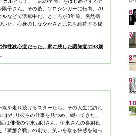
労作性狭心症だった。家に残した認知症の93歳
〉
MO
一線を走り続けるスターたち。その人生に訪れ
紀にわたり彼らの仕事を見つめ、綴ってきた、
6回は俳優の伊東四朗さん。伊東さんの喜劇役
編
た『猿蟹合戦』の劇で、笑いを取る快感を知っ
出たときは恥ずかしくて…。笑いを取るのは気
どうしよう、って怖さも」
〉