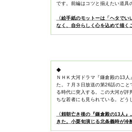
〈頼朝亡き後の『鎌倉殿の13人
きた。小栗旬演じる北条義時が冷
★☆今週のランキング！
1位
青木さやか 断捨離は「片付け」では
「今」。無駄な買い物にストップ、
49歳、おんな、今日のところは「断
青木さやか