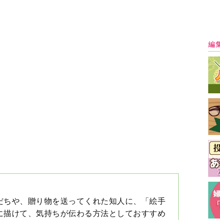
だちや、贈り物を送ってくれた知人に、「絵手
に描けて、気持ちが伝わる方法としておすすめ
の紹介から。
い、ヘタがいい」。上手に描くことが目的では
ことが大事〉
最
』で大泉洋（49）が演じていた源頼朝が他界し
とである。いよいよ小栗旬演じる義時が中心とな
判高いのはご存じの通り。時代劇を苦手としが
してなのか。