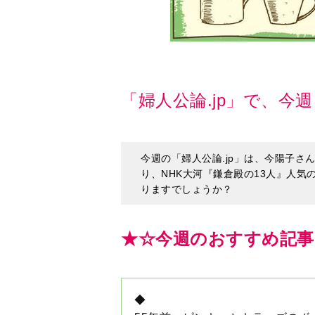
「婦人公論.jp」で、今
今週の「婦人公論.jp」は、今陽子
り、NHK大河『鎌倉殿の13人』人
りますでしょうか？
★☆今週のおすすめ記事
◆
55年前、ピンキーとキラーズの
ット曲で国民的アイドルとなった
歳になる現在もライブやミュージ
に襲われたという。大病を経て気