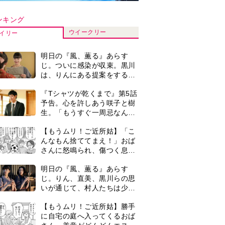
いが通じて、村人たちは少し
ずつ理解を示し始める＜ネタ
【もうムリ！ご近所姑】勝手
バレあり＞
に自宅の庭へ入ってくるおば
さん。善意がどんどんエスカ
レートして…【第2話】
【もうムリ！ご近所姑】「今
日はどこ行くん？」出かける
度に聞いてくる近所のおばさ
ん。毎日監視される生活が始
『Tシャツが乾くまで』第5話
まり…【第1話】
あらすじ。充のメモを頼りに
長野を訪ねた咲子。一方の樹
生の元にもある人物が…＜ネ
＜3人って誰のこと？＞『Tシ
タバレあり＞
ャツが乾くまで』水族館で咲
子が放った〈何気ない一言〉
に視聴者「これも何かの伏
古代ギリシアの『植物誌』を
線？」「子どもの話だと…」
82歳で完訳・小川洋子「子育
てと家事の合間に、哲学者テ
オプラストスと向き合った50
0
マラソンを始めた夫。休みは
年」
いつも大会や練習会。さらに