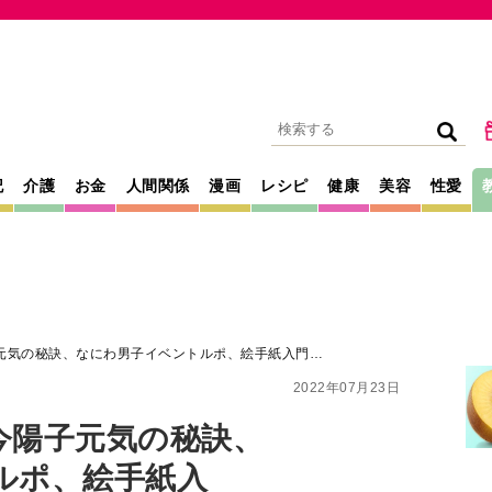
記
介護
お金
人間関係
漫画
レシピ
健康
美容
性愛
元気の秘訣、なにわ男子イベントルポ、絵手紙入門…
2022年07月23日
今陽子元気の秘訣、
ルポ、絵手紙入