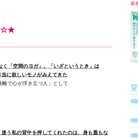
、迷う私の背中を押してくれたのは、身も蓋もな
Ａ
了〉させ、踏み出させてくれる」
く
》と《話し方》
催
脳
「歌いたくない」と抵抗したのか。もしデビュー
ト
ばれていたならば
型イ
ヤホ
モ