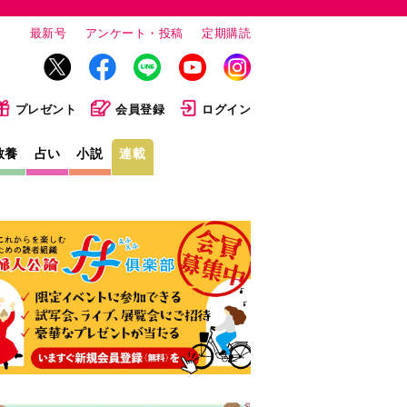
最新号
アンケート・投稿
定期購読
プレゼント
会員登録
ログイン
教養
占い
小説
連載