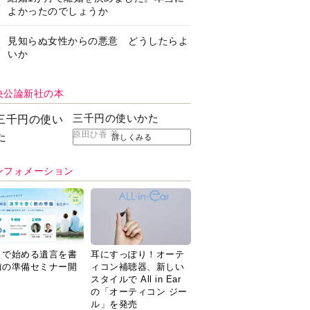
よかったのでしょうか
見知らぬ女性からの悪意 どうしたらよ
いか
央公論新社の本
三千円の使いかた
原田ひ香 著
詳しくみる
ンフォメーション
Ｉで始める遺言を書
耳にすっぽり！オーテ
前の準備セミナー開
ィコン補聴器、新しい
スタイルで All in Ear
の「オーティコン ジー
ル」を発売