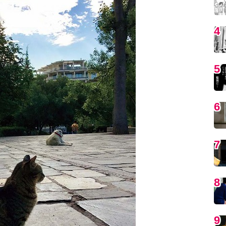
4
5
6
7
8
9