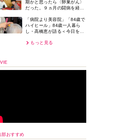
期かと思ったら〈卵巣がん〉
では」との訴えに女性たちの
だった。９ヵ月の闘病を経て
反応は…
復帰。若くして逝った兄の手
0
「病院より美容院」「84歳で
紙を今も支えに」【2026上半
ハイヒール」84歳一人暮ら
期BEST】
し・高橋恵が語る＜今日を少
しだけ気分よく過ごす＞方法
もっと見る
とは…
VIE
集部おすすめ