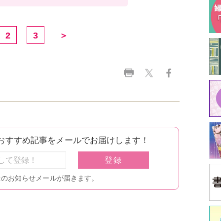
2
3
＞