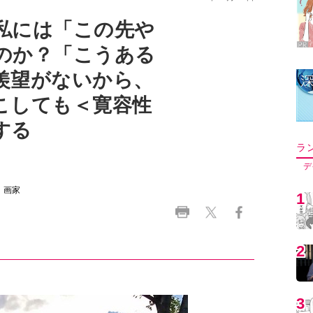
私には「この先や
のか？「こうある
羨望がないから、
こしても＜寛容性
する
ラ
デ
・画家
1
2
3