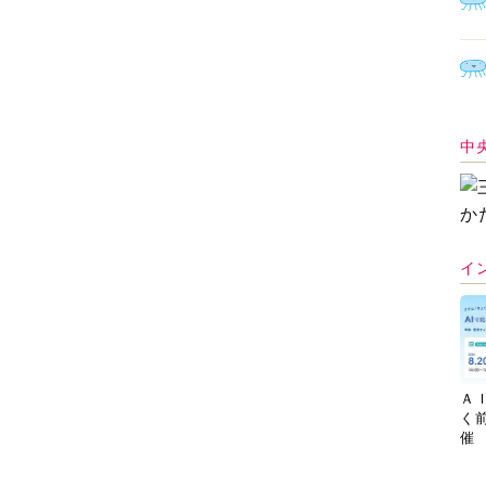
中
イ
Ａ
く
催