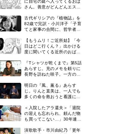
に自宅の庭へ入ってくるおば
さん。善意がどんどんエスカ
レートして…【第2話】
古代ギリシアの『植物誌』を
82歳で完訳・小川洋子「子育
てと家事の合間に、哲学者テ
オプラストスと向き合った50
【もうムリ！ご近所姑】「今
年」
日はどこ行くん？」出かける
度に聞いてくる近所のおばさ
ん。毎日監視される生活が始
『Tシャツが乾くまで』第5話
まり…【第1話】
あらすじ。充のメモを頼りに
長野を訪ねた咲子。一方の樹
生の元にもある人物が…＜ネ
明日の『風、薫る』あらす
タバレあり＞
じ。りんと直美は、一人でも
多くの命を救おうと看護に奮
闘するが人手が足りず…＜ネ
＜入院したアラ還夫＞「退院
タバレあり＞
の迎えも忘れられ、頼んだ物
も買ってこない…」30年連れ
添った妻の対応に失望。「弱
演歌歌手・市川由紀乃「更年
った時こそ助け合うのが夫婦