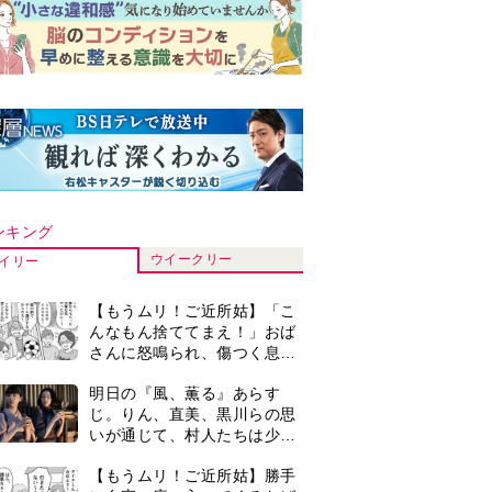
ンキング
ウイークリー
イリー
【もうムリ！ご近所姑】「こ
んなもん捨ててまえ！」おば
さんに怒鳴られ、傷つく息
子。私たちが取った行動は…
明日の『風、薫る』あらす
【第3話】
じ。りん、直美、黒川らの思
いが通じて、村人たちは少し
ずつ理解を示し始める＜ネタ
【もうムリ！ご近所姑】勝手
バレあり＞