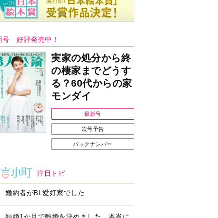
新号 好評発売中！
実家の処分から終
の棲家までどうす
る？60代からの家
モンダイ
最新号
次号予告
バックナンバー
注目トピ
婚約者がBL愛好家でした
結婚1か月で離婚を決めました。本当に