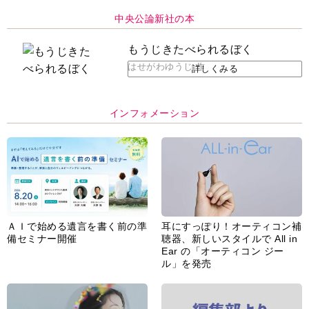
中央公論新社の本
もうじきたべられるぼく
はせがわゆうじ 作
詳しくみる
インフォメーション
ＡＩで始める遺言を書く前の準
耳にすっぽり！オーティコン補
備セミナー開催
聴器、新しいスタイルで All in
Ear の「オーティコン ジー
ル」を発売