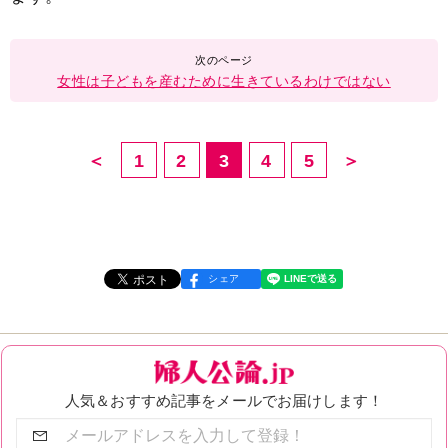
女性は子どもを産むために生きているわけではない
＜
1
2
3
4
5
＞
シェア