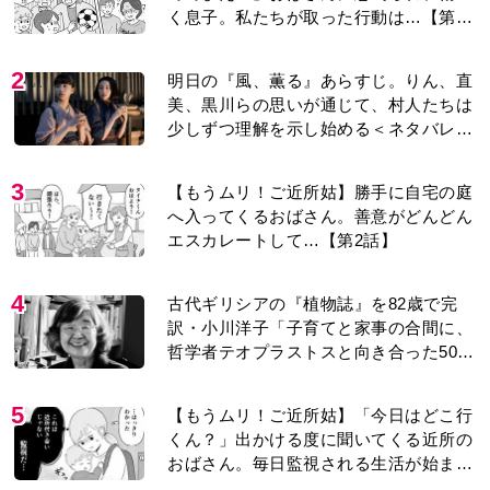
く息子。私たちが取った行動は…【第3
話】
2
明日の『風、薫る』あらすじ。りん、直
美、黒川らの思いが通じて、村人たちは
少しずつ理解を示し始める＜ネタバレあ
り＞
3
【もうムリ！ご近所姑】勝手に自宅の庭
へ入ってくるおばさん。善意がどんどん
エスカレートして…【第2話】
4
古代ギリシアの『植物誌』を82歳で完
訳・小川洋子「子育てと家事の合間に、
哲学者テオプラストスと向き合った50
年」
5
【もうムリ！ご近所姑】「今日はどこ行
くん？」出かける度に聞いてくる近所の
おばさん。毎日監視される生活が始ま
り…【第1話】