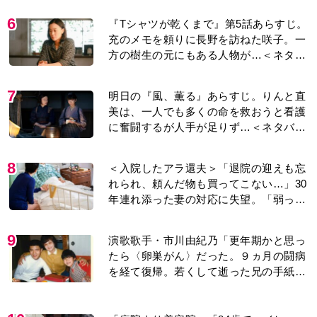
6
『Tシャツが乾くまで』第5話あらすじ。
充のメモを頼りに長野を訪ねた咲子。一
方の樹生の元にもある人物が…＜ネタバ
レあり＞
7
明日の『風、薫る』あらすじ。りんと直
美は、一人でも多くの命を救おうと看護
に奮闘するが人手が足りず…＜ネタバレ
あり＞
8
＜入院したアラ還夫＞「退院の迎えも忘
れられ、頼んだ物も買ってこない…」30
年連れ添った妻の対応に失望。「弱った
時こそ助け合うのが夫婦では」との訴え
に女性たちの反応は…
9
演歌歌手・市川由紀乃「更年期かと思っ
たら〈卵巣がん〉だった。９ヵ月の闘病
を経て復帰。若くして逝った兄の手紙を
今も支えに」【2026上半期BEST】