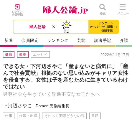
ログイン
検索
メニュー
会員登録
新着
会員限定
ランキング
芸能
読者手記
介護
健康
教養
エッセイ
2022年11月17日
できる女・下河辺さやこ「産まないと病気に」「産
んで社会貢献」根拠のない思い込みがキャリア女性
を侵食する。女性は子を産むために生きているわけ
ではない
男尊社会を生きていく昇進不安な女子たちへ
下河辺さやこ
Domani元副編集長
仕事
妊娠・出産
それって実際どうなの課
書籍