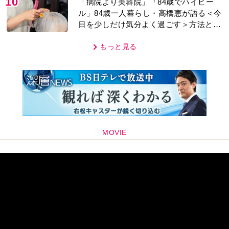
10
「病院より美容院」「84歳でハイヒー
ル」84歳一人暮らし・高橋恵が語る＜今
日を少しだけ気分よく過ごす＞方法と
は…
もっと見る
MOVIE