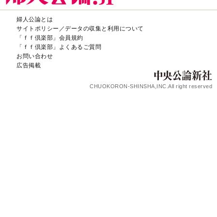
婦人公論とは
サイトポリシー／データの収集と利用について
「ｆｆ倶楽部」会員規約
「ｆｆ倶楽部」よくあるご質問
お問い合わせ
広告掲載
CHUOKORON-SHINSHA,INC.All right reserved