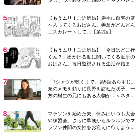
り＞
5
【もうムリ！ご近所姑】勝手に自宅の庭
へ入ってくるおばさん。善意がどんどん
エスカレートして…【第2話】
6
【もうムリ！ご近所姑】「今日はどこ行
くん？」出かける度に聞いてくる近所の
おばさん。毎日監視される生活が始ま
り…【第1話】
7
『Tシャツが乾くまで』第5話あらすじ。
充のメモを頼りに長野を訪ねた咲子。一
方の樹生の元にもある人物が…＜ネタバ
レあり＞
8
マラソンを始めた夫。休みはいつも大会
や練習会。さらに早朝からルンルンでマ
ラソン仲間の女性をお迎えに行くように
なり…