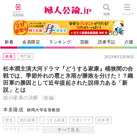
ログイン
検索
メニュー
会員登録
新着
会員限定
ランキング
芸能
読者手記
介護
教養
専門家
2023年01月08日
松本潤主演大河ドラマ『どうする家康』桶狭間の合
戦では、季節外れの雹と氷雨が勝敗を分けた！？織
田軍の勝因として近年提起された説得力ある「新
説」とは
徳川家康の決断〈後編〉
本多隆成
静岡大学名誉教授
歴史
徳川家康
どうする家康
大河ドラマ
松本潤
野村萬斎
岡田准一
書籍