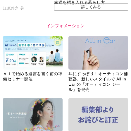
幸運を招き入れる暮らし方
詳しくみる
江原啓之 著
インフォメーション
ＡＩで始める遺言を書く前の準
耳にすっぽり！オーティコン補
備セミナー開催
聴器、新しいスタイルで All in
Ear の「オーティコン ジー
ル」を発売