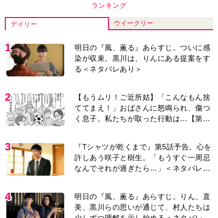
ランキング
ウイークリー
デイリー
1
明日の『風、薫る』あらすじ。ついに感
染が収束。黒川は、りんにある提案をす
る＜ネタバレあり＞
2
【もうムリ！ご近所姑】「こんなもん捨
ててまえ！」おばさんに怒鳴られ、傷つ
く息子。私たちが取った行動は…【第3
話】
3
『Tシャツが乾くまで』第5話予告。心を
許しあう咲子と樹生。「もうすぐ一周忌
なんでそれが過ぎたら…」＜ネタバレあ
り＞
4
明日の『風、薫る』あらすじ。りん、直
美、黒川らの思いが通じて、村人たちは
少しずつ理解を示し始める＜ネタバレあ