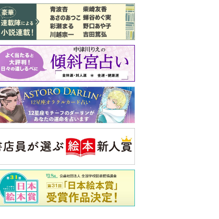
バックナンバー
注目トピ
義実家について、義弟が私へ怒りのLINE
同僚の心無い言葉に気持ちが折れた
ピアノの月謝、払うべき？
央公論新社の本
家運隆昌
幸運を招き入れる暮らし方
詳しくみる
啓之 著
ンフォメーション