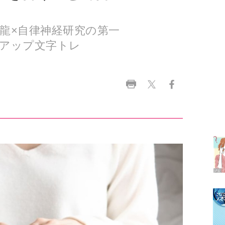
アップ文字トレ
ラ
デ
1
2
3
4