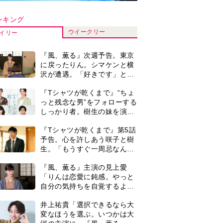
自分の気持ちを自覚するよう
に」
井上祐貴「選択できるなら大
変なほうを選ぶ。いつかは大
河の主演に」『風、薫る』で
は横沢役
井上祐貴『風、薫る』ではク
セ強の記者・横沢役「陽気な
イタリア人のようにと言われ
て」
演歌歌手・市川由紀乃「更年
期かと思ったら〈卵巣がん〉
だった。９ヵ月の闘病を経て
復帰。若くして逝った兄の手
＜3人って誰のこと？＞『Tシ
紙を今も支えに」【2026上半
ャツが乾くまで』水族館で咲
期BEST】
子が放った〈何気ない一言〉
に視聴者「これも何かの伏
来週の『風、薫る』あらす
線？」「子どもの話だと…」
じ。派出看護を軌道に乗せよ
うと懸命に働く直美。そして
ついに＜あの人＞が…＜ネタ
0
『風、薫る』見上愛「りんの
バレあり＞
心が病気になっていく演技が