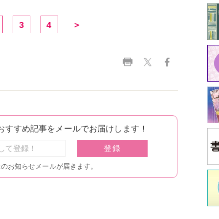
中
江原
イ