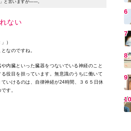
さき」）
ことなのですね。
MO
や内臓といった臓器をつないでいる神経のこと
する役目を担っています。無意識のうちに働いて
ていけるのは、自律神経が24時間、３６５日休
のです。
？
経から構成されているのですが、車にたとえれ
編
経はブレーキ。交感神経は運動時などの興奮した
感神経は体がリラックスしているときに強く働き