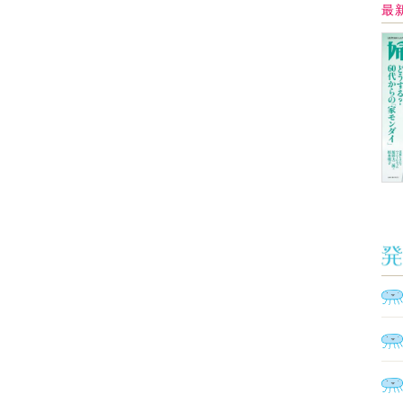
Ａ
く
催
脳
ト
型イ
ヤホ
モ