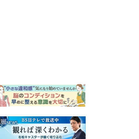
ンキング
ウイークリー
イリー
『風、薫る』次週予告。東京
に戻ったりん。シマケンと横
沢が遭遇。「好きです」と告
げたのは…
『Tシャツが乾くまで』“ちょ
っと残念な男”をフォローする
しっかり者。樹生の妹を演じ
るのは、齋藤飛鳥さん＜キャ
『Tシャツが乾くまで』第5話
スト紹介＞
予告。心を許しあう咲子と樹
生。「もうすぐ一周忌なんで
それが過ぎたら…」＜ネタバ
『風、薫る』主演の見上愛
レあり＞
「りんは恋愛に鈍感。やっと