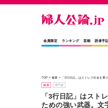
会員限定
ランキング
芸能
読者手
TOP
健康
「3行日記」はストレス社会を乗
健康
専門家
「3行日記」はスト
ための強い武器。文
律神経が整うワケ
筆跡カウンセラー・石崎白