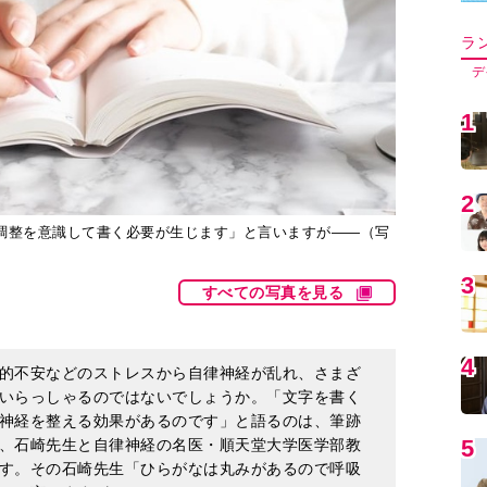
5
6
調整を意識して書く必要が生じます」と言いますが――（写
すべての写真を見る
7
的不安などのストレスから自律神経が乱れ、さまざ
8
いらっしゃるのではないでしょうか。「文字を書く
神経を整える効果があるのです」と語るのは、筆跡
、石崎先生と自律神経の名医・順天堂大学医学部教
9
す。その石崎先生「ひらがなは丸みがあるので呼吸
」と言いますが――。
1
れない