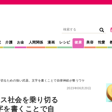
記
介護
お金
人間関係
漫画
レシピ
健康
美容
性愛
り切るための強い武器。文字を書くことで自律神経が整うワケ
2023年06月20日
レス社会を乗り切る
字を書くことで自
龍×自律神経研究の第一