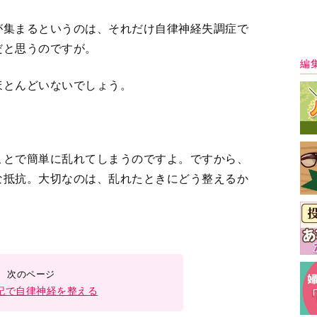
記で自律神経を整える
3
4
＞
最