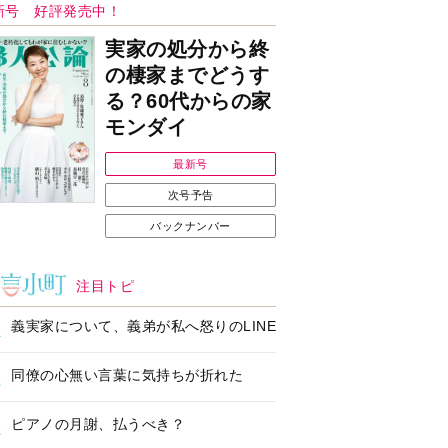
Ｉで始める遺言を書
耳にすっぽり！オーテ
前の準備セミナー開
ィコン補聴器、新しい
スタイルで All in Ear
の「オーティコン ジー
ル」を発売
の健康習慣をサポー
【編集部より】広告ペ
するオープンイヤー
ージについてのお詫び
ヤホン「kikippa イ
と訂正
ン HERALBONY
デル」発売