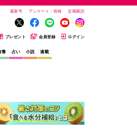
最新号
アンケート・投稿
定期購読
プレゼント
会員登録
ログイン
教養
占い
小説
連載