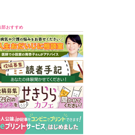
新号 好評発売中！
実家の処分から終
の棲家までどうす
る？60代からの家
モンダイ
最新号
次号予告