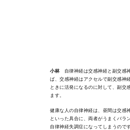
健康な人の自律神経は、昼間は交感
といった具合に、両者がうまくバラ
自律神経失調症になってしまうので
石崎
小林先生の書かれた本に注目が
悩んでおられる方が多いということ
小林
自律神経が乱れていない人はほ
石崎
えっ！
小林
自律神経というのは、少しのこ
乱れないようにするというのは無駄
ということなのです。