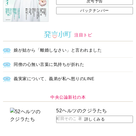
次号予告
バックナンバー
注目トピ
娘が姑から「離婚しなさい」と言われました
同僚の心無い言葉に気持ちが折れた
義実家について、義弟が私へ怒りのLINE
中央公論新社の本
52ヘルツのクジラたち
町田そのこ 著
詳しくみる