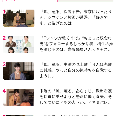
1
『風、薫る』次週予告。東京に戻ったり
ん。シマケンと横沢が遭遇。「好きで
す」と告げたのは…
2
『Tシャツが乾くまで』“ちょっと残念な
男”をフォローするしっかり者。樹生の妹
を演じるのは、齋藤飛鳥さん＜キャスト
紹介＞
3
『風、薫る』主演の見上愛「りんは恋愛
に鈍感。やっと自分の気持ちを自覚する
ように」
4
来週の『風、薫る』あらすじ。派出看護
を軌道に乗せようと懸命に働く直美。そ
してついに＜あの人＞が…＜ネタバレあ
り＞