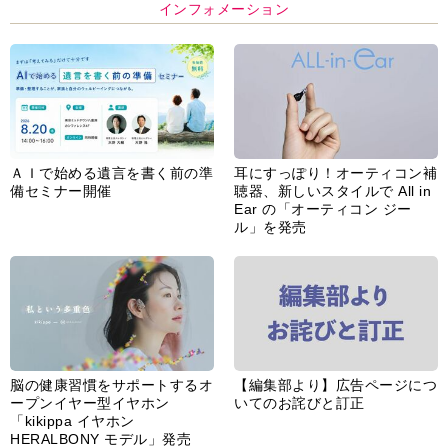
インフォメーション
ＡＩで始める遺言を書く前の準
耳にすっぽり！オーティコン補
備セミナー開催
聴器、新しいスタイルで All in
Ear の「オーティコン ジー
ル」を発売
脳の健康習慣をサポートするオ
【編集部より】広告ページにつ
ープンイヤー型イヤホン
いてのお詫びと訂正
「kikippa イヤホン
HERALBONY モデル」発売