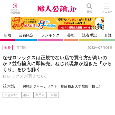
ログイン
検索
メニュー
会員登録
新着
会員限定
ランキング
芸能
読者手記
介護
教養
専門家
2023年07月06日
なぜロレックスは正規でない店で買う方が高いの
か？並行輸入に即転売。ねじれ現象が起きた「から
くり」をひも解く
ロレックスが買えない。
並木浩一
腕時計ジャーナリスト・桐蔭横浜大学教授（博士）
生きがい
趣味
専門家
書籍