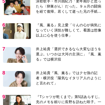
5
演歌歌手・市川由紀乃「更年期かと思っ
たら〈卵巣がん〉だった。９ヵ月の闘病
を経て復帰。若くして逝った兄の手紙を
今も支えに」【2026上半期BEST】
6
『風、薫る』見上愛「りんの心が病気に
なっていく演技が難しくて。看護は想像
以上に心を使う仕事」
7
井上祐貴「選択できるなら大変なほうを
選ぶ。いつかは大河の主演に」『風、薫
る』では横沢役
8
井上祐貴『風、薫る』ではクセ強の記
者・横沢役「陽気なイタリア人のように
と言われて」
9
『Tシャツが乾くまで』第5話あらすじ。
充のメモを頼りに長野を訪ねた咲子。一