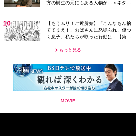
方の樹生の元にもある人物が…＜ネタバ
レあり＞
10
【もうムリ！ご近所姑】「こんなもん捨
ててまえ！」おばさんに怒鳴られ、傷つ
く息子。私たちが取った行動は…【第3
話】
もっと見る
MOVIE