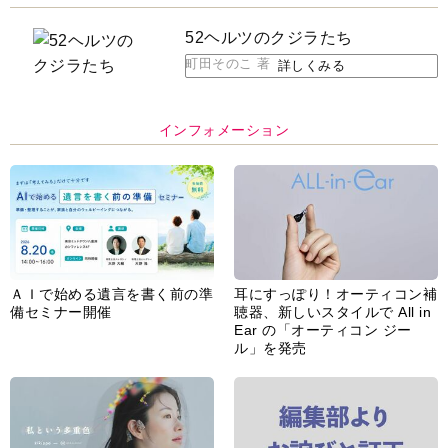
52ヘルツのクジラたち
町田そのこ 著
詳しくみる
インフォメーション
ＡＩで始める遺言を書く前の準
耳にすっぽり！オーティコン補
備セミナー開催
聴器、新しいスタイルで All in
Ear の「オーティコン ジー
ル」を発売