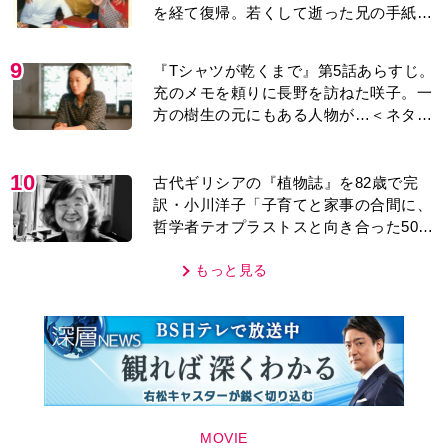
を経て復帰。若くして逝った兄の手紙を
今も支えに」【2026上半期BEST】
9
『Tシャツが乾くまで』第5話あらすじ。
充のメモを頼りに長野を訪ねた咲子。一
方の樹生の元にもある人物が…＜ネタバ
レあり＞
10
古代ギリシアの『植物誌』を82歳で完
訳・小川洋子「子育てと家事の合間に、
哲学者テオプラストスと向き合った50
年」
もっと見る
MOVIE