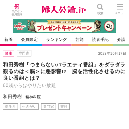
ログイン
検索
メニュー
会員登録
新着
会員限定
ランキング
芸能
読者手記
介護
健康
専門家
2023年10月17日
和田秀樹「つまらないバラエティ番組」をダラダラ
観るのは＜脳＞に悪影響!? 脳を活性化させるのに
良い番組とは？
60歳からはやりたい放題
和田秀樹
精神科医
長生き
生きがい
専門家
書籍