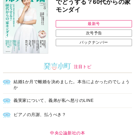
でどうする？60代からの家
モンダイ
最新号
次号予告
バックナンバー
注目トピ
結婚1か月で離婚を決めました。本当によかったのでしょう
か
義実家について、義弟が私へ怒りのLINE
ピアノの月謝、払うべき？
中央公論新社の本