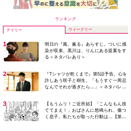
ランキング
ウイークリー
デイリー
1
明日の『風、薫る』あらすじ。ついに感
染が収束。黒川は、りんにある提案をす
る＜ネタバレあり＞
2
『Tシャツが乾くまで』第5話予告。心を
許しあう咲子と樹生。「もうすぐ一周忌
なんでそれが過ぎたら…」＜ネタバレあ
り＞
3
【もうムリ！ご近所姑】「こんなもん捨
ててまえ！」おばさんに怒鳴られ、傷つ
く息子。私たちが取った行動は…【第3
話】