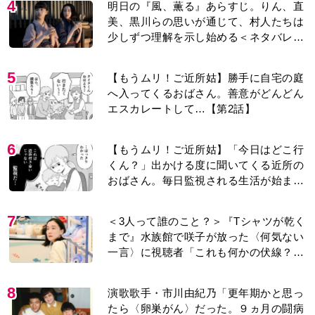
4
明日の『風、薫る』あらすじ。りん、直
美、黒川らの思いが通じて、村人たちは
少しずつ理解を示し始める＜ネタバレあ
り＞
5
【もうムリ！ご近所姑】勝手に自宅の庭
へ入ってくるおばさん。善意がどんどん
エスカレートして…【第2話】
6
【もうムリ！ご近所姑】「今日はどこ行
くん？」出かける度に聞いてくる近所の
おばさん。毎日監視される生活が始ま
り…【第1話】
7
＜3人って誰のこと？＞『Tシャツが乾く
まで』水族館で咲子が放った〈何気ない
一言〉に視聴者「これも何かの伏線？」
「子どもの話だと…」
8
演歌歌手・市川由紀乃「更年期かと思っ
たら〈卵巣がん〉だった。９ヵ月の闘病