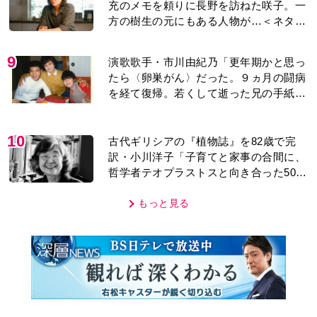
充のメモを頼りに長野を訪ねた咲子。一
方の樹生の元にもある人物が…＜ネタバ
レあり＞
9
演歌歌手・市川由紀乃「更年期かと思っ
たら〈卵巣がん〉だった。９ヵ月の闘病
を経て復帰。若くして逝った兄の手紙を
今も支えに」【2026上半期BEST】
10
古代ギリシアの『植物誌』を82歳で完
訳・小川洋子「子育てと家事の合間に、
哲学者テオプラストスと向き合った50
年」
もっと見る