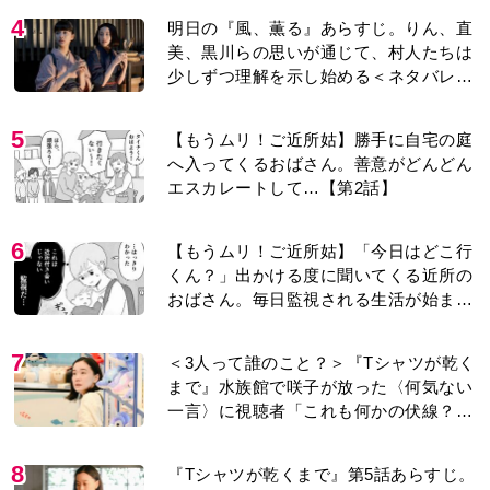
4
明日の『風、薫る』あらすじ。りん、直
美、黒川らの思いが通じて、村人たちは
少しずつ理解を示し始める＜ネタバレあ
り＞
5
【もうムリ！ご近所姑】勝手に自宅の庭
へ入ってくるおばさん。善意がどんどん
エスカレートして…【第2話】
6
【もうムリ！ご近所姑】「今日はどこ行
くん？」出かける度に聞いてくる近所の
おばさん。毎日監視される生活が始ま
り…【第1話】
7
＜3人って誰のこと？＞『Tシャツが乾く
まで』水族館で咲子が放った〈何気ない
一言〉に視聴者「これも何かの伏線？」
「子どもの話だと…」
8
『Tシャツが乾くまで』第5話あらすじ。