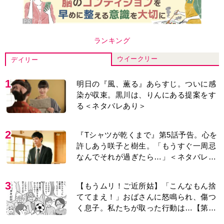
ランキング
ウイークリー
デイリー
1
明日の『風、薫る』あらすじ。ついに感
染が収束。黒川は、りんにある提案をす
る＜ネタバレあり＞
2
『Tシャツが乾くまで』第5話予告。心を
許しあう咲子と樹生。「もうすぐ一周忌
なんでそれが過ぎたら…」＜ネタバレあ
り＞
3
【もうムリ！ご近所姑】「こんなもん捨
ててまえ！」おばさんに怒鳴られ、傷つ
く息子。私たちが取った行動は…【第3
話】