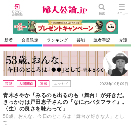
ログイン
検索
メニュー
会員登録
新着
会員限定
ランキング
芸能
読者手記
介護
芸能
人間関係
連載
エッセイ
2023年10月09日
青木さやか「みるのも出るのも〈舞台〉が好きだ。
きっかけは戸田恵子さんの『なにわバタフライ』。
〈生〉の良さを味わって」
50歳、おんな、今日のところは「舞台が好きな人」とし
て