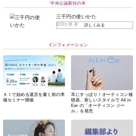
中央公論新社の本
三千円の使いかた
原田ひ香 著
詳しくみる
インフォメーション
ＡＩで始める遺言を書く前の準
耳にすっぽり！オーティコン補
備セミナー開催
聴器、新しいスタイルで All in
Ear の「オーティコン ジー
ル」を発売