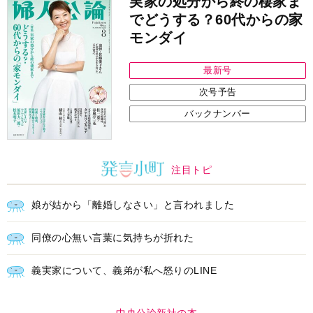
実家の処分から終の棲家ま
でどうする？60代からの家
モンダイ
最新号
次号予告
バックナンバー
注目トピ
娘が姑から「離婚しなさい」と言われました
同僚の心無い言葉に気持ちが折れた
義実家について、義弟が私へ怒りのLINE
中央公論新社の本