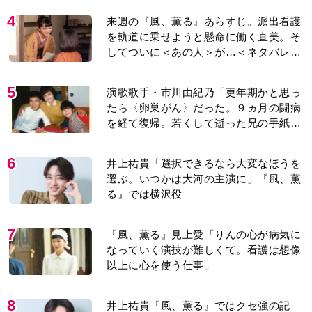
4
来週の『風、薫る』あらすじ。派出看護
を軌道に乗せようと懸命に働く直美。そ
してついに＜あの人＞が…＜ネタバレあ
り＞
5
演歌歌手・市川由紀乃「更年期かと思っ
たら〈卵巣がん〉だった。９ヵ月の闘病
を経て復帰。若くして逝った兄の手紙を
今も支えに」【2026上半期BEST】
6
井上祐貴「選択できるなら大変なほうを
選ぶ。いつかは大河の主演に」『風、薫
る』では横沢役
7
『風、薫る』見上愛「りんの心が病気に
なっていく演技が難しくて。看護は想像
以上に心を使う仕事」
8
井上祐貴『風、薫る』ではクセ強の記