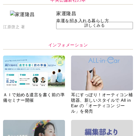
家運隆昌
幸運を招き入れる暮らし方
詳しくみる
江原啓之 著
インフォメーション
ＡＩで始める遺言を書く前の準
耳にすっぽり！オーティコン補
備セミナー開催
聴器、新しいスタイルで All in
Ear の「オーティコン ジー
ル」を発売