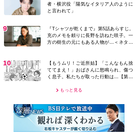
者・横沢役「陽気なイタリア人のように
と言われて」
9
『Tシャツが乾くまで』第5話あらすじ。
充のメモを頼りに長野を訪ねた咲子。一
方の樹生の元にもある人物が…＜ネタバ
レあり＞
10
【もうムリ！ご近所姑】「こんなもん捨
ててまえ！」おばさんに怒鳴られ、傷つ
く息子。私たちが取った行動は…【第3
話】
もっと見る