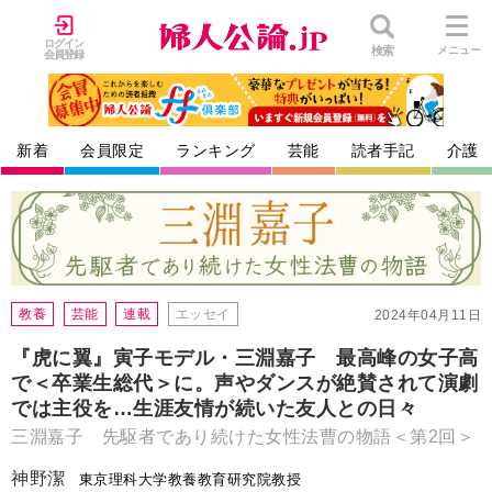
ログイン
検索
メニュー
会員登録
新着
会員限定
ランキング
芸能
読者手記
介護
教養
芸能
連載
エッセイ
2024年04月11日
『虎に翼』寅子モデル・三淵嘉子 最高峰の女子高
で＜卒業生総代＞に。声やダンスが絶賛されて演劇
では主役を…生涯友情が続いた友人との日々
三淵嘉子 先駆者であり続けた女性法曹の物語＜第2回＞
神野潔
東京理科大学教養教育研究院教授