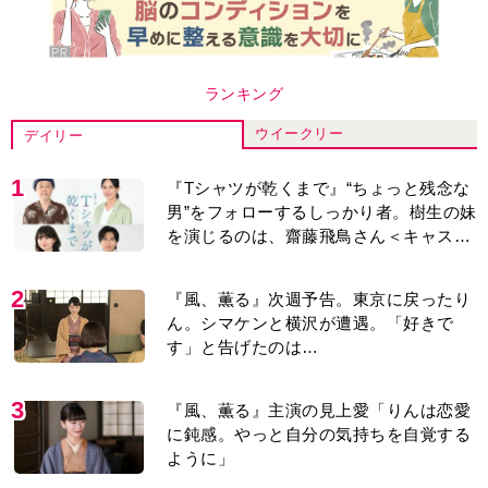
ランキング
ウイークリー
デイリー
1
『Tシャツが乾くまで』“ちょっと残念な
男”をフォローするしっかり者。樹生の妹
を演じるのは、齋藤飛鳥さん＜キャスト
紹介＞
2
『風、薫る』次週予告。東京に戻ったり
ん。シマケンと横沢が遭遇。「好きで
す」と告げたのは…
3
『風、薫る』主演の見上愛「りんは恋愛
に鈍感。やっと自分の気持ちを自覚する
ように」