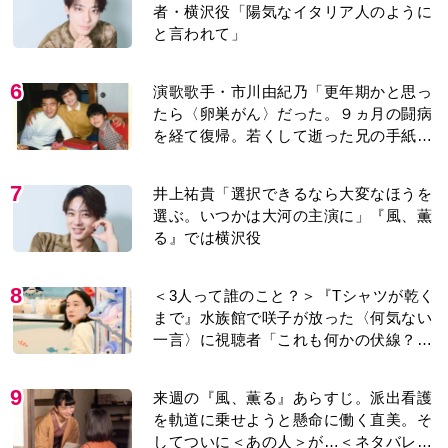
者・横沢役「陽気なイタリア人のように
と言われて」
6
演歌歌手・市川由紀乃「更年期かと思っ
たら〈卵巣がん〉だった。９ヵ月の闘病
を経て復帰。若くして逝った兄の手紙を
今も支えに」【2026上半期BEST】
7
井上祐貴「選択できるなら大変なほうを
選ぶ。いつかは大河の主演に」『風、薫
る』では横沢役
8
＜3人って誰のこと？＞『Tシャツが乾く
まで』水族館で咲子が放った〈何気ない
一言〉に視聴者「これも何かの伏線？」
「子どもの話だと…」
9
来週の『風、薫る』あらすじ。派出看護
を軌道に乗せようと懸命に働く直美。そ
してついに＜あの人＞が…＜ネタバレあ