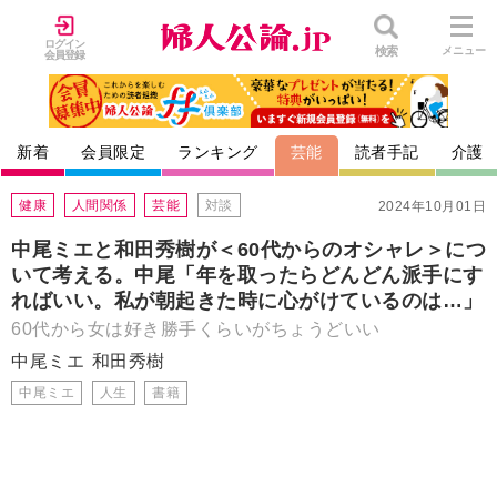
ログイン
検索
メニュー
会員登録
新着
会員限定
ランキング
芸能
読者手記
介護
健康
人間関係
芸能
対談
2024年10月01日
中尾ミエと和田秀樹が＜60代からのオシャレ＞につ
いて考える。中尾「年を取ったらどんどん派手にす
ればいい。私が朝起きた時に心がけているのは…」
60代から女は好き勝手くらいがちょうどいい
中尾ミエ
和田秀樹
中尾ミエ
人生
書籍