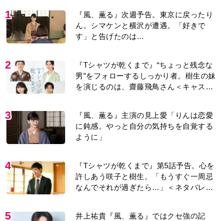
1
『風、薫る』次週予告。東京に戻ったり
ん。シマケンと横沢が遭遇。「好きで
す」と告げたのは…
2
『Tシャツが乾くまで』“ちょっと残念な
男”をフォローするしっかり者。樹生の妹
を演じるのは、齋藤飛鳥さん＜キャスト
紹介＞
3
『風、薫る』主演の見上愛「りんは恋愛
に鈍感。やっと自分の気持ちを自覚する
ように」
4
『Tシャツが乾くまで』第5話予告。心を
許しあう咲子と樹生。「もうすぐ一周忌
なんでそれが過ぎたら…」＜ネタバレあ
り＞
5
井上祐貴『風、薫る』ではクセ強の記