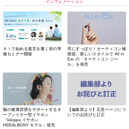
インフォメーション
ＡＩで始める遺言を書く前の準
耳にすっぽり！オーティコン補
備セミナー開催
聴器、新しいスタイルで All in
Ear の「オーティコン ジー
ル」を発売
脳の健康習慣をサポートするオ
【編集部より】広告ページにつ
ープンイヤー型イヤホン
いてのお詫びと訂正
「kikippa イヤホン
HERALBONY モデル」発売