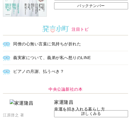
バックナンバー
注目トピ
同僚の心無い言葉に気持ちが折れた
義実家について、義弟が私へ怒りのLINE
ピアノの月謝、払うべき？
中央公論新社の本
家運隆昌
幸運を招き入れる暮らし方
詳しくみる
江原啓之 著