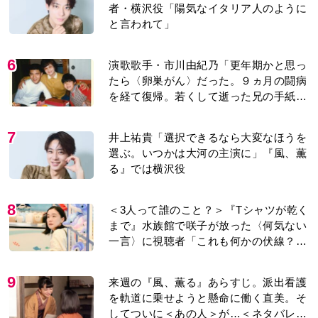
者・横沢役「陽気なイタリア人のように
と言われて」
6
演歌歌手・市川由紀乃「更年期かと思っ
たら〈卵巣がん〉だった。９ヵ月の闘病
を経て復帰。若くして逝った兄の手紙を
今も支えに」【2026上半期BEST】
7
井上祐貴「選択できるなら大変なほうを
選ぶ。いつかは大河の主演に」『風、薫
る』では横沢役
8
＜3人って誰のこと？＞『Tシャツが乾く
まで』水族館で咲子が放った〈何気ない
一言〉に視聴者「これも何かの伏線？」
「子どもの話だと…」
9
来週の『風、薫る』あらすじ。派出看護
を軌道に乗せようと懸命に働く直美。そ
してついに＜あの人＞が…＜ネタバレあ