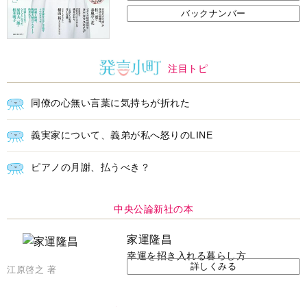
バックナンバー
注目トピ
同僚の心無い言葉に気持ちが折れた
義実家について、義弟が私へ怒りのLINE
ピアノの月謝、払うべき？
中央公論新社の本
家運隆昌
幸運を招き入れる暮らし方
詳しくみる
江原啓之 著