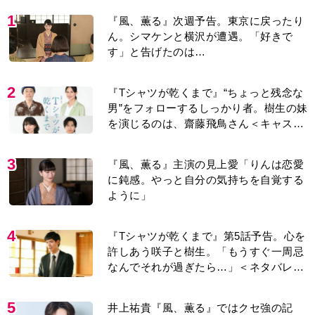
1
『風、薫る』次週予告。東京に戻ったり
ん。シマケンと横沢が遭遇。「好きで
す」と告げたのは…
2
『Tシャツが乾くまで』“ちょっと残念な
男”をフォローするしっかり者。樹生の妹
を演じるのは、齋藤飛鳥さん＜キャスト
紹介＞
3
『風、薫る』主演の見上愛「りんは恋愛
に鈍感。やっと自分の気持ちを自覚する
ように」
4
『Tシャツが乾くまで』第5話予告。心を
許しあう咲子と樹生。「もうすぐ一周忌
なんでそれが過ぎたら…」＜ネタバレあ
り＞
5
井上祐貴『風、薫る』ではクセ強の記