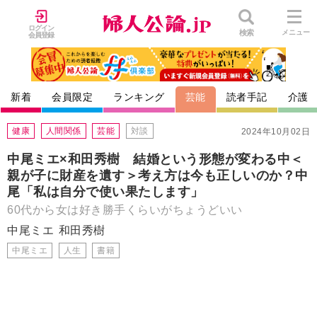
ログイン
検索
メニュー
会員登録
新着
会員限定
ランキング
芸能
読者手記
介護
健康
人間関係
芸能
対談
2024年10月02日
中尾ミエ×和田秀樹 結婚という形態が変わる中＜
親が子に財産を遺す＞考え方は今も正しいのか？中
尾「私は自分で使い果たします」
60代から女は好き勝手くらいがちょうどいい
中尾ミエ
和田秀樹
中尾ミエ
人生
書籍