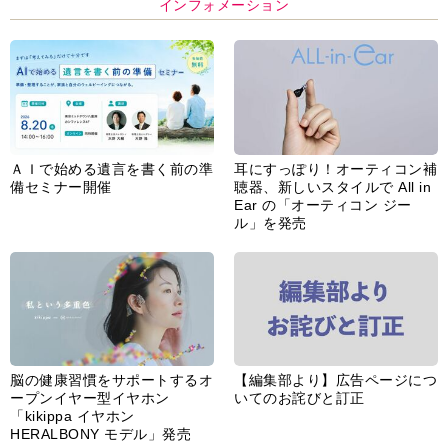
インフォメーション
ＡＩで始める遺言を書く前の準
耳にすっぽり！オーティコン補
備セミナー開催
聴器、新しいスタイルで All in
Ear の「オーティコン ジー
ル」を発売
脳の健康習慣をサポートするオ
【編集部より】広告ページにつ
ープンイヤー型イヤホン
いてのお詫びと訂正
「kikippa イヤホン
HERALBONY モデル」発売