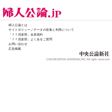
婦人公論とは
サイトポリシー／データの収集と利用について
「ｆｆ倶楽部」会員規約
「ｆｆ倶楽部」よくあるご質問
お問い合わせ
広告掲載
CHUOKORON-SHINSHA,INC.All right reserved