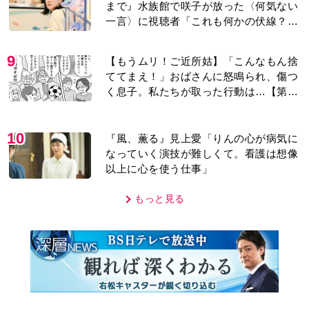
まで』水族館で咲子が放った〈何気ない
一言〉に視聴者「これも何かの伏線？」
「子どもの話だと…」
9
【もうムリ！ご近所姑】「こんなもん捨
ててまえ！」おばさんに怒鳴られ、傷つ
く息子。私たちが取った行動は…【第3
話】
10
『風、薫る』見上愛「りんの心が病気に
なっていく演技が難しくて。看護は想像
以上に心を使う仕事」
もっと見る