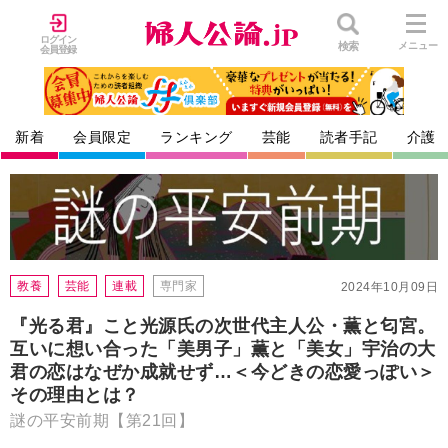
ログイン
検索
メニュー
会員登録
新着
会員限定
ランキング
芸能
読者手記
介護
教養
芸能
連載
専門家
2024年10月09日
『光る君』こと光源氏の次世代主人公・薫と匂宮。
互いに想い合った「美男子」薫と「美女」宇治の大
君の恋はなぜか成就せず…＜今どきの恋愛っぽい＞
その理由とは？
謎の平安前期【第21回】