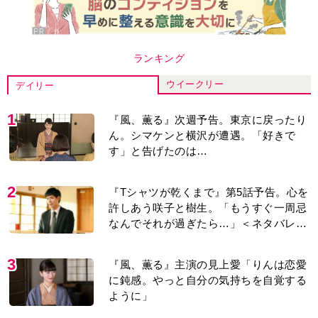
ランキング
ウイークリー
デイリー
1
『風、薫る』次週予告。東京に戻ったり
ん。シマケンと横沢が遭遇。「好きで
す」と告げたのは…
2
『Tシャツが乾くまで』第5話予告。心を
許しあう咲子と樹生。「もうすぐ一周忌
なんでそれが過ぎたら…」＜ネタバレあ
り＞
3
『風、薫る』主演の見上愛「りんは恋愛
に鈍感。やっと自分の気持ちを自覚する
ように」