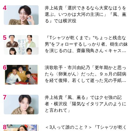
4
井上祐貴「選択できるなら大変なほうを
選ぶ。いつかは大河の主演に」『風、薫
る』では横沢役
5
『Tシャツが乾くまで』“ちょっと残念な
男”をフォローするしっかり者。樹生の妹
を演じるのは、齋藤飛鳥さん＜キャスト
紹介＞
6
演歌歌手・市川由紀乃「更年期かと思っ
たら〈卵巣がん〉だった。９ヵ月の闘病
を経て復帰。若くして逝った兄の手紙を
今も支えに」【2026上半期BEST】
7
井上祐貴『風、薫る』ではクセ強の記
者・横沢役「陽気なイタリア人のように
と言われて」
8
＜3人って誰のこと？＞『Tシャツが乾く