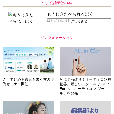
中央公論新社の本
もうじきたべられるぼく
はせがわゆうじ 作
詳しくみる
インフォメーション
ＡＩで始める遺言を書く前の準
耳にすっぽり！オーティコン補
備セミナー開催
聴器、新しいスタイルで All in
Ear の「オーティコン ジー
ル」を発売