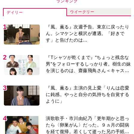
ランキング
ウイークリー
デイリー
1
『風、薫る』次週予告。東京に戻ったり
ん。シマケンと横沢が遭遇。「好きで
す」と告げたのは…
2
『Tシャツが乾くまで』“ちょっと残念な
男”をフォローするしっかり者。樹生の妹
を演じるのは、齋藤飛鳥さん＜キャスト
紹介＞
3
『風、薫る』主演の見上愛「りんは恋愛
に鈍感。やっと自分の気持ちを自覚する
ように」
4
演歌歌手・市川由紀乃「更年期かと思っ
たら〈卵巣がん〉だった。９ヵ月の闘病
を経て復帰。若くして逝った兄の手紙を