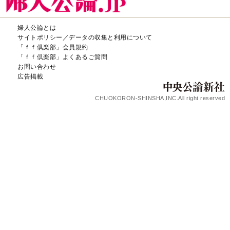
婦人公論とは
サイトポリシー／データの収集と利用について
「ｆｆ倶楽部」会員規約
「ｆｆ倶楽部」よくあるご質問
お問い合わせ
広告掲載
CHUOKORON-SHINSHA,INC.All right reserved