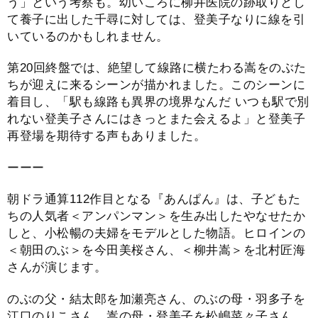
う」という考察も。幼いころに柳井医院の跡取りとし
て養子に出した千尋に対しては、登美子なりに線を引
いているのかもしれません。
第20回終盤では、絶望して線路に横たわる嵩をのぶた
ちが迎えに来るシーンが描かれました。このシーンに
着目し、「駅も線路も異界の境界なんだ いつも駅で別
れない登美子さんにはきっとまた会えるよ」と登美子
再登場を期待する声もありました。
ーーー
朝ドラ通算112作目となる『あんぱん』は、子どもた
ちの人気者＜アンパンマン＞を生み出したやなせたか
しと、小松暢の夫婦をモデルとした物語。ヒロインの
＜朝田のぶ＞を今田美桜さん、＜柳井嵩＞を北村匠海
さんが演じます。
のぶの父・結太郎を加瀬亮さん、のぶの母・羽多子を
江口のりこさん、嵩の母・登美子を松嶋菜々子さん、