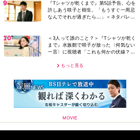
9
『Tシャツが乾くまで』第5話予告。心を
許しあう咲子と樹生。「もうすぐ一周忌
なんでそれが過ぎたら…」＜ネタバレあ
り＞
10
＜3人って誰のこと？＞『Tシャツが乾く
まで』水族館で咲子が放った〈何気ない
一言〉に視聴者「これも何かの伏線？」
「子どもの話だと…」
もっと見る
MOVIE