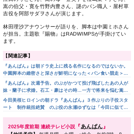
嵩の伯父・寛を竹野内豊さん、謎のパン職人・屋村草
吉役を阿部サダヲさんが演じます。
林田理沙アナウンサーが語りを、脚本は中園ミホさん
が担当。主題歌『賜物』はRADWIMPSが手掛けてい
ます。
【関連記事】
『あんぱん』は朝ドラ史上に残る名作になるのではないか。
中園脚本の緻密さと深さが鮮明になった＜パン食い競走＞が
表現したものは…
『あんぱん』次週予告。のぶがかつて投げ飛ばしたあの人が
妹・蘭子に求婚。石工・豪はその時…一方で将来を悩む嵩へ
のぶが伝えた言葉は…
今田美桜ヒロインの朝ドラ『あんぱん』３作ぶりの子役スタ
ート 制作統括絶賛 のぶ役の永瀬ゆずなは「今田に似てい
る」、嵩役の木村優来は「哀愁帯びている」
『
あんぱん
』
2025年度前期 連続テレビ小説