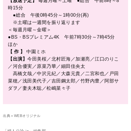
【放送予定】
毎週月曜～土曜 ●総合 午前8時～8
時15分
●総合 午後0時45分～1時00分(再)
※土曜は一週間を振り返ります
＜毎週月曜～金曜＞
●BS・BSプレミアム4K 午前7時30分～7時45分
ほか
【 作 】
中園ミホ
【出演】
今田美桜／北村匠海／加瀬亮／江口のりこ
／河合優実／原菜乃華／細田佳央太
高橋文哉／中沢元紀／大森元貴／二宮和也／戸田
菜穂／浅田美代子／吉田鋼太郎／竹野内豊／阿部サ
ダヲ／妻夫木聡／松嶋菜々子
​
出典＝WEBオリジナル