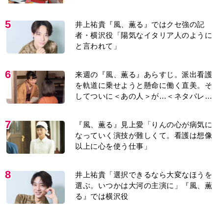
今も支えに」【2026上半期BEST】
5
井上祐貴『風、薫る』ではクセ強の記
者・横沢役「陽気なイタリア人のように
と言われて」
6
来週の『風、薫る』あらすじ。派出看護
を軌道に乗せようと懸命に働く直美。そ
してついに＜あの人＞が…＜ネタバレあ
り＞
7
『風、薫る』見上愛「りんの心が病気に
なっていく演技が難しくて。看護は想像
以上に心を使う仕事」
8
井上祐貴「選択できるなら大変なほうを
選ぶ。いつかは大河の主演に」『風、薫
る』では横沢役