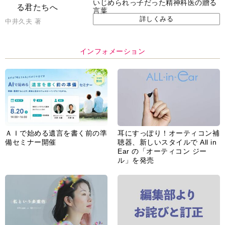
いじめられっ子だった精神科医の贈る
言葉
詳しくみる
中井久夫 著
インフォメーション
ＡＩで始める遺言を書く前の準
耳にすっぽり！オーティコン補
備セミナー開催
聴器、新しいスタイルで All in
Ear の「オーティコン ジー
ル」を発売