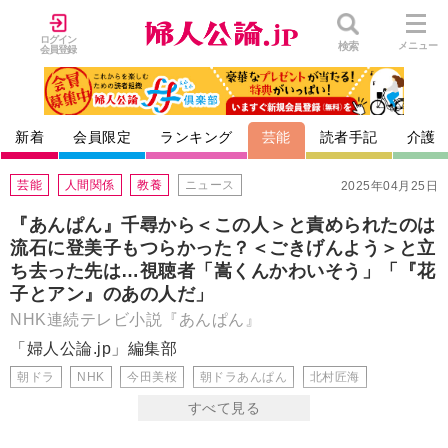
ログイン
検索
メニュー
会員登録
新着
会員限定
ランキング
芸能
読者手記
介護
芸能
人間関係
教養
ニュース
2025年04月25日
『あんぱん』千尋から＜この人＞と責められたのは
流石に登美子もつらかった？＜ごきげんよう＞と立
ち去った先は…視聴者「嵩くんかわいそう」「『花
子とアン』のあの人だ」
NHK連続テレビ小説『あんぱん』
「婦人公論.jp」編集部
朝ドラ
NHK
今田美桜
朝ドラあんぱん
北村匠海