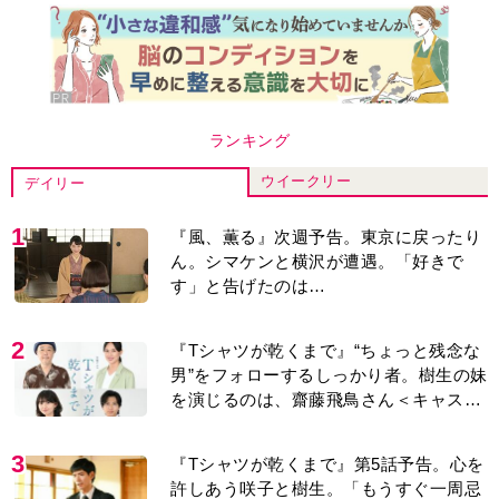
ランキング
ウイークリー
デイリー
1
『風、薫る』次週予告。東京に戻ったり
ん。シマケンと横沢が遭遇。「好きで
す」と告げたのは…
2
『Tシャツが乾くまで』“ちょっと残念な
男”をフォローするしっかり者。樹生の妹
を演じるのは、齋藤飛鳥さん＜キャスト
紹介＞
3
『Tシャツが乾くまで』第5話予告。心を
許しあう咲子と樹生。「もうすぐ一周忌