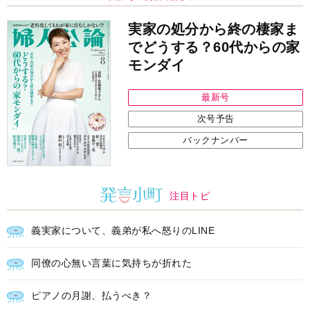
実家の処分から終の棲家ま
でどうする？60代からの家
モンダイ
最新号
次号予告
バックナンバー
注目トピ
義実家について、義弟が私へ怒りのLINE
同僚の心無い言葉に気持ちが折れた
ピアノの月謝、払うべき？