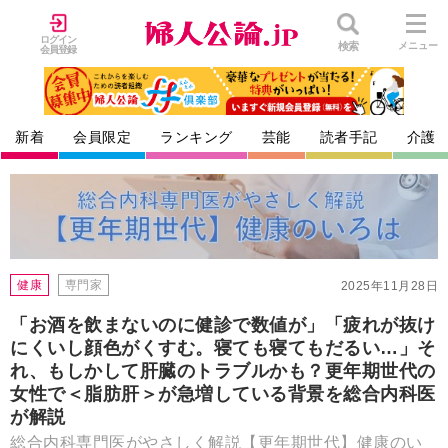
ログイン
検索
メニュー
会員登録
新着
会員限定
ランキング
芸能
読者手記
介護
健康
専門家
2025年11月28日
「お酒を飲まないのに健診で数値が」「疲れが抜け
にくいし顔色がくすむ。寝ても寝てもだるい…」そ
れ、もしかして肝臓のトラブルかも？更年期世代の
女性で＜脂肪肝＞が急増している背景を総合内科医
が解説
総合内科専門医がやさしく解説【更年期世代】健康のい