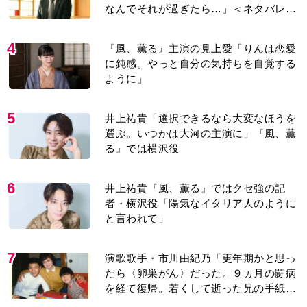
なんでそれが過ぎたら…」＜ネタバレあ
り＞
4
『風、薫る』主演の見上愛「りんは恋愛
に鈍感。やっと自分の気持ちを自覚する
ように」
5
井上祐貴「選択できるなら大変なほうを
選ぶ。いつかは大河の主演に」『風、薫
る』では横沢役
6
井上祐貴『風、薫る』ではクセ強の記
者・横沢役「陽気なイタリア人のように
と言われて」
7
演歌歌手・市川由紀乃「更年期かと思っ
たら〈卵巣がん〉だった。９ヵ月の闘病
を経て復帰。若くして逝った兄の手紙を
今も支えに」【2026上半期BEST】