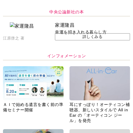
中央公論新社の本
家運隆昌
幸運を招き入れる暮らし方
詳しくみる
江原啓之 著
インフォメーション
ＡＩで始める遺言を書く前の準
耳にすっぽり！オーティコン補
備セミナー開催
聴器、新しいスタイルで All in
Ear の「オーティコン ジー
ル」を発売