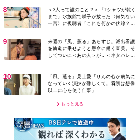
8
＜3人って誰のこと？＞『Tシャツが乾く
まで』水族館で咲子が放った〈何気ない
一言〉に視聴者「これも何かの伏線？」
「子どもの話だと…」
9
来週の『風、薫る』あらすじ。派出看護
を軌道に乗せようと懸命に働く直美。そ
してついに＜あの人＞が…＜ネタバレあ
り＞
10
『風、薫る』見上愛「りんの心が病気に
なっていく演技が難しくて。看護は想像
以上に心を使う仕事」
もっと見る