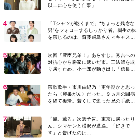
5
次回『豊臣兄弟！』あらすじ。秀吉への
対抗心から勝家に嫁いだ市。三法師を取
り戻すため、小一郎が動き出し「信長の
葬儀」を仕掛けるが…＜ネタバレあり＞
6
演歌歌手・市川由紀乃「更年期かと思っ
たら〈卵巣がん〉だった。９ヵ月の闘病
を経て復帰。若くして逝った兄の手紙を
今も支えに」【2026上半期BEST】
7
『風、薫る』次週予告。東京に戻ったり
ん。シマケンと横沢が遭遇。「好きで
す」と告げたのは…
8
作家・中島京子「60歳からはじめた、月
1回の〈ぼーっと日帰り旅〉。1泊以上の
旅行とは違い、思い立ってフラッと出か
けられるのがいいところ」【2026上半期
BEST】
9
3歳で織田家当主となった信長の孫・三