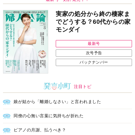
次号予告
バックナンバー
注目トピ
娘が姑から「離婚しなさい」と言われました
同僚の心無い言葉に気持ちが折れた
ピアノの月謝、払うべき？
中央公論新社の本
家運隆昌
幸運を招き入れる暮らし方
詳しくみる
江原啓之 著