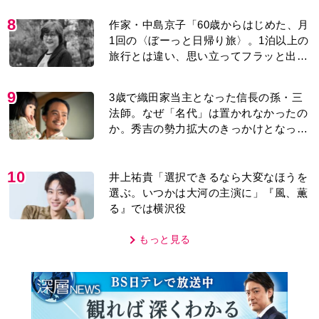
法師。なぜ「名代」は置かれなかったの
か。秀吉の勢力拡大のきっかけとなった
「清須会議」の背景とは…。濱田浩一郎
が『豊臣兄弟！』を解説
10
井上祐貴「選択できるなら大変なほうを
選ぶ。いつかは大河の主演に」『風、薫
る』では横沢役
もっと見る
MOVIE