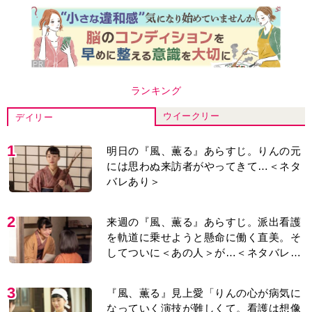
ウイークリー
デイリー
1
明日の『風、薫る』あらすじ。りんの元
には思わぬ来訪者がやってきて…＜ネタ
バレあり＞
2
来週の『風、薫る』あらすじ。派出看護
を軌道に乗せようと懸命に働く直美。そ
してついに＜あの人＞が…＜ネタバレあ
り＞
3
『風、薫る』見上愛「りんの心が病気に
なっていく演技が難しくて。看護は想像
以上に心を使う仕事」
4
『Tシャツが乾くまで』“ちょっと残念な
男”をフォローするしっかり者。樹生の妹
を演じるのは、齋藤飛鳥さん＜キャスト
紹介＞