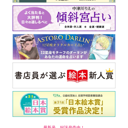
最新号 好評発売中！
実家の処分から終の棲家ま
でどうする？60代からの家
モンダイ
最新号