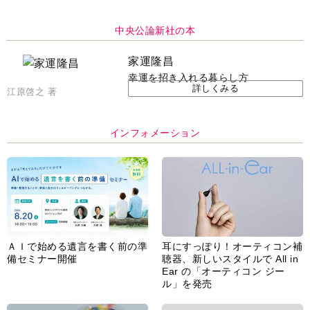
インフォメーション
ＡＩで始める遺言を書く前の準
耳にすっぽり！オーティコン補
備セミナー開催
聴器、新しいスタイルで All in
Ear の「オーティコン ジー
ル」を発売
脳の健康習慣をサポートするオ
【編集部より】広告ページにつ
ープンイヤー型イヤホン
いてのお詫びと訂正