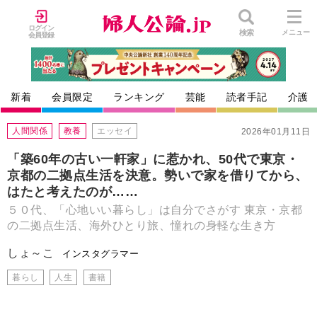
ログイン
検索
メニュー
会員登録
新着
会員限定
ランキング
芸能
読者手記
介護
人間関係
教養
エッセイ
2026年01月11日
「築60年の古い一軒家」に惹かれ、50代で東京・
京都の二拠点生活を決意。勢いで家を借りてから、
はたと考えたのが……
５０代、「心地いい暮らし」は自分でさがす 東京・京都
の二拠点生活、海外ひとり旅、憧れの身軽な生き方
しょ～こ
インスタグラマー
暮らし
人生
書籍