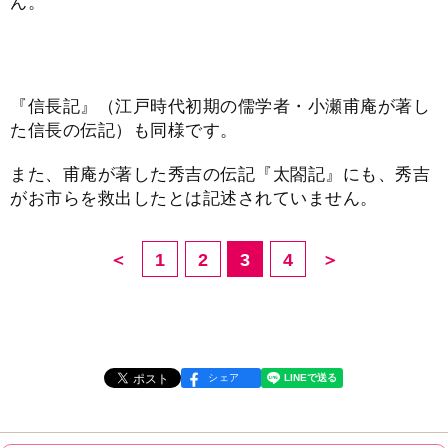
ん。
『信長記』（江戸時代初期の儒学者・小瀬甫庵が著し
た信長の伝記）も同様です。
また、甫庵が著した秀吉の伝記『太閤記』にも、秀吉
がお市らを救出したとは記述されていません。
＜
1
2
3
4
＞
シェア