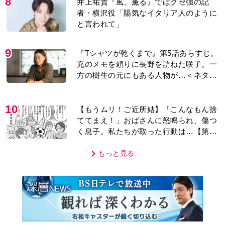
8
井上祐貴『風、薫る』ではクセ強の記
者・横沢役「陽気なイタリア人のように
と言われて」
9
『Tシャツが乾くまで』第5話あらすじ。
充のメモを頼りに長野を訪ねた咲子。一
方の樹生の元にもある人物が…＜ネタバ
レあり＞
10
【もうムリ！ご近所姑】「こんなもん捨
ててまえ！」おばさんに怒鳴られ、傷つ
く息子。私たちが取った行動は…【第3
話】
もっと見る