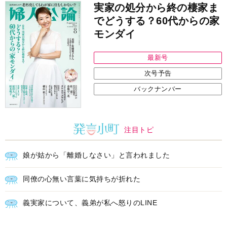
実家の処分から終の棲家ま
でどうする？60代からの家
モンダイ
最新号
次号予告
バックナンバー
注目トピ
娘が姑から「離婚しなさい」と言われました
同僚の心無い言葉に気持ちが折れた
義実家について、義弟が私へ怒りのLINE