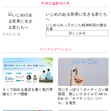
中央公論新社の本
いじめのある世界に生きる君たち
へ
いじめられっ子だった精神科医の贈る
言葉
詳しくみる
中井久夫 著
インフォメーション
ＡＩで始める遺言を書く前の準
耳にすっぽり！オーティコン補
備セミナー開催
聴器、新しいスタイルで All in
Ear の「オーティコン ジー
ル」を発売