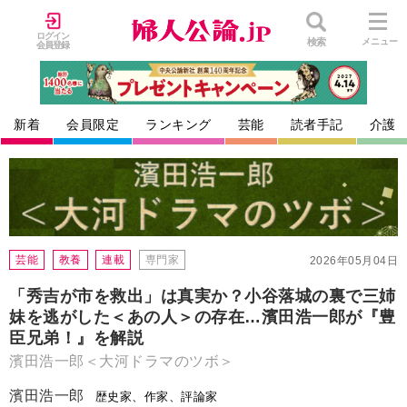
ログイン
検索
メニュー
会員登録
新着
会員限定
ランキング
芸能
読者手記
介護
芸能
教養
連載
専門家
2026年05月04日
「秀吉が市を救出」は真実か？小谷落城の裏で三姉
妹を逃がした＜あの人＞の存在…濱田浩一郎が『豊
臣兄弟！』を解説
濱田浩一郎＜大河ドラマのツボ＞
濱田浩一郎
歴史家、作家、評論家