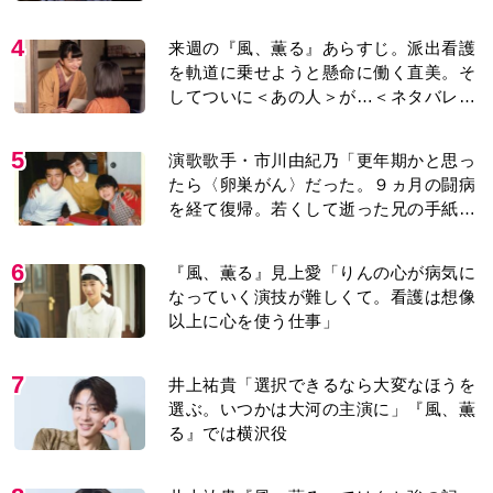
4
来週の『風、薫る』あらすじ。派出看護
を軌道に乗せようと懸命に働く直美。そ
してついに＜あの人＞が…＜ネタバレあ
り＞
5
演歌歌手・市川由紀乃「更年期かと思っ
たら〈卵巣がん〉だった。９ヵ月の闘病
を経て復帰。若くして逝った兄の手紙を
今も支えに」【2026上半期BEST】
6
『風、薫る』見上愛「りんの心が病気に
なっていく演技が難しくて。看護は想像
以上に心を使う仕事」
7
井上祐貴「選択できるなら大変なほうを
選ぶ。いつかは大河の主演に」『風、薫
る』では横沢役