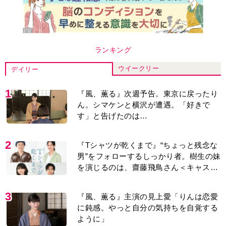
ランキング
ウイークリー
デイリー
1
『風、薫る』次週予告。東京に戻ったり
ん。シマケンと横沢が遭遇。「好きで
す」と告げたのは…
2
『Tシャツが乾くまで』“ちょっと残念な
男”をフォローするしっかり者。樹生の妹
を演じるのは、齋藤飛鳥さん＜キャスト
紹介＞
3
『風、薫る』主演の見上愛「りんは恋愛
に鈍感。やっと自分の気持ちを自覚する
ように」