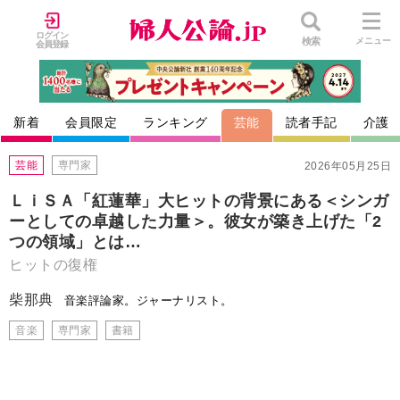
ログイン
検索
メニュー
会員登録
新着
会員限定
ランキング
芸能
読者手記
介護
芸能
専門家
2026年05月25日
ＬｉＳＡ「紅蓮華」大ヒットの背景にある＜シンガ
ーとしての卓越した力量＞。彼女が築き上げた「2
つの領域」とは…
ヒットの復権
柴那典
音楽評論家。ジャーナリスト。
音楽
専門家
書籍