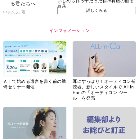
いじめられっ子だった精神科医の贈る
言葉
詳しくみる
中井久夫 著
インフォメーション
ＡＩで始める遺言を書く前の準
耳にすっぽり！オーティコン補
備セミナー開催
聴器、新しいスタイルで All in
Ear の「オーティコン ジー
ル」を発売