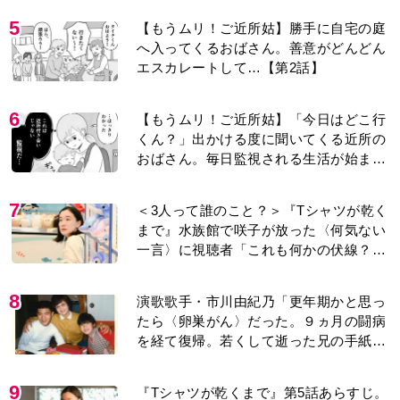
5
【もうムリ！ご近所姑】勝手に自宅の庭
へ入ってくるおばさん。善意がどんどん
エスカレートして…【第2話】
6
【もうムリ！ご近所姑】「今日はどこ行
くん？」出かける度に聞いてくる近所の
おばさん。毎日監視される生活が始ま
り…【第1話】
7
＜3人って誰のこと？＞『Tシャツが乾く
まで』水族館で咲子が放った〈何気ない
一言〉に視聴者「これも何かの伏線？」
「子どもの話だと…」
8
演歌歌手・市川由紀乃「更年期かと思っ
たら〈卵巣がん〉だった。９ヵ月の闘病
を経て復帰。若くして逝った兄の手紙を
今も支えに」【2026上半期BEST】
9
『Tシャツが乾くまで』第5話あらすじ。