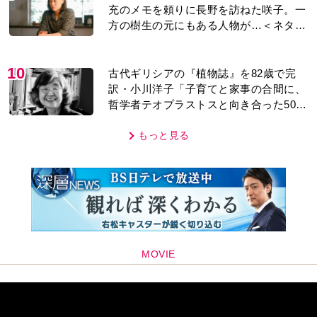
充のメモを頼りに長野を訪ねた咲子。一
方の樹生の元にもある人物が…＜ネタバ
レあり＞
10
古代ギリシアの『植物誌』を82歳で完
訳・小川洋子「子育てと家事の合間に、
哲学者テオプラストスと向き合った50
年」
もっと見る
MOVIE