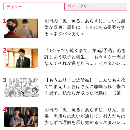
ウイークリー
デイリー
1
明日の『風、薫る』あらすじ。ついに感
染が収束。黒川は、りんにある提案をす
る＜ネタバレあり＞
2
『Tシャツが乾くまで』第5話予告。心を
許しあう咲子と樹生。「もうすぐ一周忌
なんでそれが過ぎたら…」＜ネタバレあ
り＞
3
【もうムリ！ご近所姑】「こんなもん捨
ててまえ！」おばさんに怒鳴られ、傷つ
く息子。私たちが取った行動は…【第3
話】
4
明日の『風、薫る』あらすじ。りん、直
美、黒川らの思いが通じて、村人たちは
少しずつ理解を示し始める＜ネタバレあ
り＞