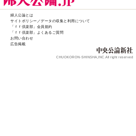
婦人公論とは
サイトポリシー／データの収集と利用について
「ｆｆ倶楽部」会員規約
「ｆｆ倶楽部」よくあるご質問
お問い合わせ
広告掲載
CHUOKORON-SHINSHA,INC.All right reserved