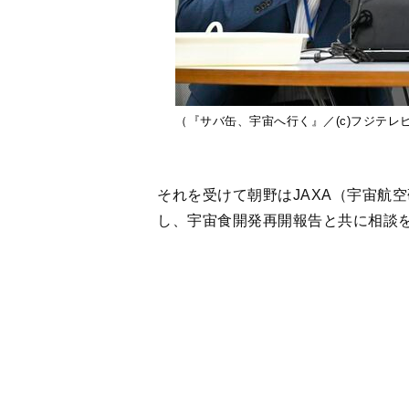
（『サバ缶、宇宙へ行く』／(c)フジテレ
それを受けて朝野はJAXA（宇宙航
し、宇宙食開発再開報告と共に相談
皆川はJAXAで「宇宙日本食認証基
けて協力を求めるも、大きな問題が
【関連記事】
『あんぱん』北村匠海が語るのぶとの