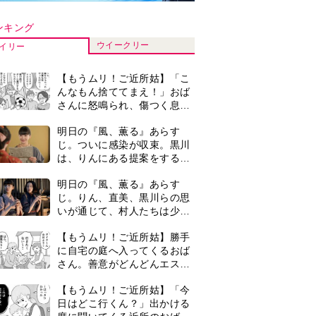
さん。善意がどんどんエスカ
レートして…【第2話】
【もうムリ！ご近所姑】「今
日はどこ行くん？」出かける
度に聞いてくる近所のおばさ
ん。毎日監視される生活が始
古代ギリシアの『植物誌』を
まり…【第1話】
82歳で完訳・小川洋子「子育
てと家事の合間に、哲学者テ
オプラストスと向き合った50
『Tシャツが乾くまで』第5話
年」
あらすじ。充のメモを頼りに
長野を訪ねた咲子。一方の樹
生の元にもある人物が…＜ネ
『風、薫る』赤痢患者で長太
タバレあり＞
郎の母・アサ役は美山加恋。
＜あのドラマ＞で天才子役と
して話題に…＜キャスト紹介
『Tシャツが乾くまで』第5話
＞
予告。心を許しあう咲子と樹
生。「もうすぐ一周忌なんで
それが過ぎたら…」＜ネタバ
0
＜3人って誰のこと？＞『Tシ
レあり＞
ャツが乾くまで』水族館で咲