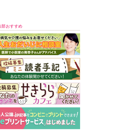
新号 好評発売中！
実家の処分から終
の棲家までどうす
る？60代からの家
モンダイ
最新号
次号予告