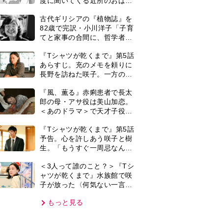
子が放った〈何気ない一言〉
に視聴者「これも何かの伏
もっと見る
線？」「子どもの話だと…」
VIE
集部おすすめ