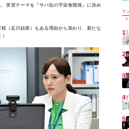
実桜（足川結珠）もある理由から加わり、新たな
に！
5
6
7
8
9
1