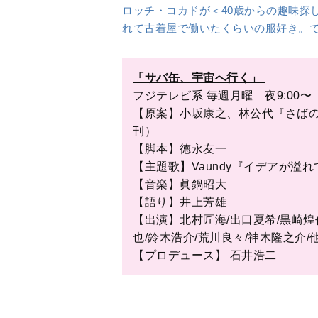
出典＝WEBオリジナル
「婦人公論.jp」編集部
1916年創刊の雑誌『婦人公論』のWebメ
人公論』の特集記事に加え、Webならでは
教養など、幅広いジャンルの記事を配信。輝
＜