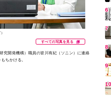
ビ）
すべての写真を見る
MO
空研究開発機構）職員の皆川有紀（ソニン）に連絡
をもちかける。
準案」を開発中の木島真（神木隆之介）にも声をか
待ち構えていた…。
編
再会「ここで一歩前に立たないとのぶは一生嵩を好き