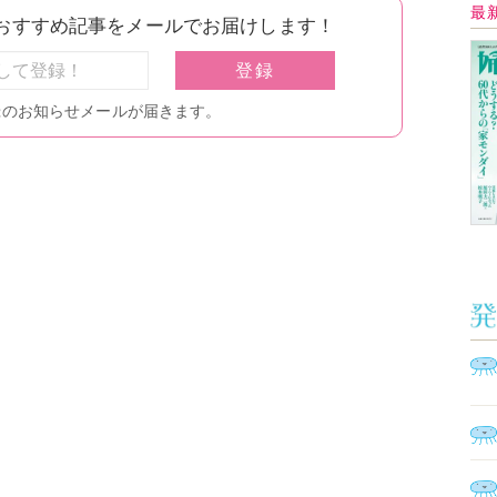
Ａ
く
催
脳
ト
型イ
ヤホ
モ