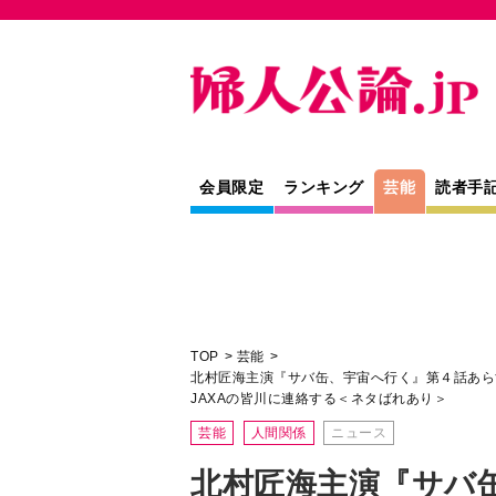
会員限定
ランキング
芸能
読者手
TOP
芸能
北村匠海主演『サバ缶、宇宙へ行く』第４話あら
JAXAの皆川に連絡する＜ネタばれあり＞
芸能
人間関係
ニュース
北村匠海主演『サバ
４話あらすじ。新た
食開発を続けることに