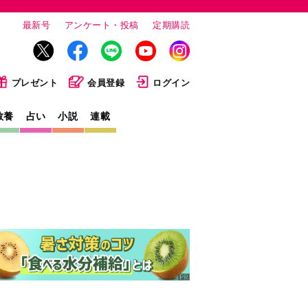
最新号
アンケート・投稿
定期購読
プレゼント
会員登録
ログイン
教養
占い
小説
連載