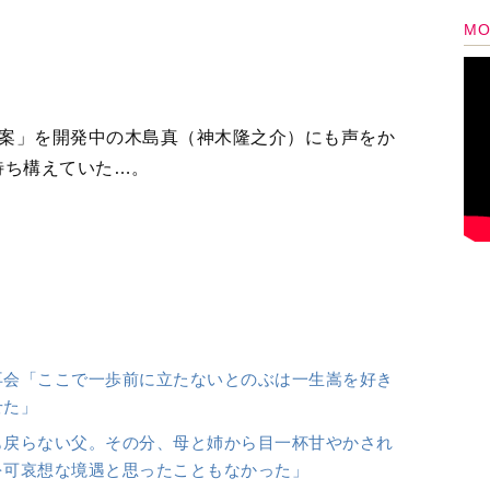
せた」
も戻らない父。その分、母と姉から目一杯甘やかされ
を可哀想な境遇と思ったこともなかった」
し＞でミシンにたどり着いたワケ。「お笑いを一度離
でも楽しくて仕方なかったからこそ、むしろ…」
の缶づめ、宇宙へいく』（イースト・プレス
れて眠れない』
/八嶋智人/三宅弘城/村川絵梨/ソニン/迫田孝
他