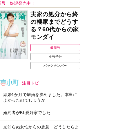
Ｉで始める遺言を書
耳にすっぽり！オーテ
前の準備セミナー開
ィコン補聴器、新しい
スタイルで All in Ear
の「オーティコン ジー
ル」を発売
の健康習慣をサポー
【編集部より】広告ペ
するオープンイヤー
ージについてのお詫び
ヤホン「kikippa イ
と訂正
ン HERALBONY
デル」発売