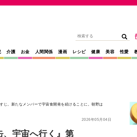
記
介護
お金
人間関係
漫画
レシピ
健康
美容
性愛
すじ。新たなメンバーで宇宙食開発を続けることに。朝野は
2026年05月04日
缶、宇宙へ行く』第
なメンバーで宇宙
。朝野はJAXAの