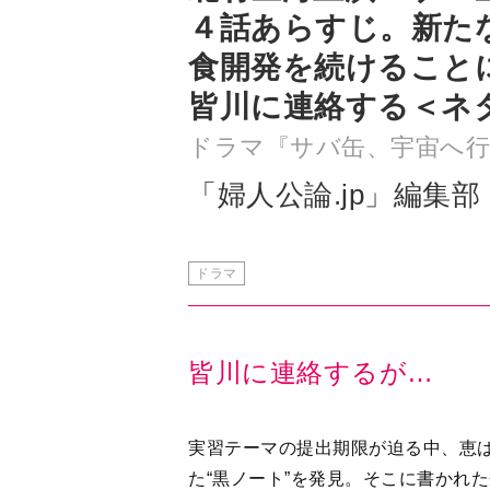
皆川に連絡する＜ネ
ドラマ『サバ缶、宇宙へ行
「婦人公論.jp」編集部
ドラマ
皆川に連絡するが…
実習テーマの提出期限が迫る中、恵
た“黒ノート”を発見。そこに書かれ
す！」という強い思いに心を動かさ
る。