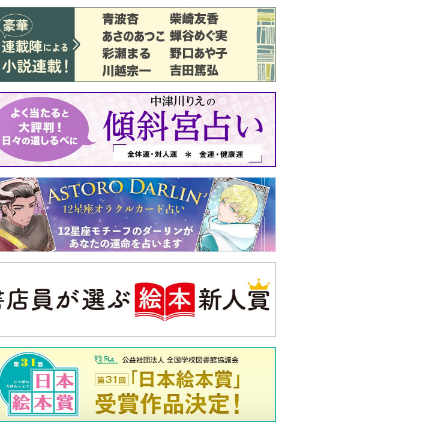
バックナンバー
注目トピ
結婚1か月で離婚を決めました。本当に
よかったのでしょうか
婚約者がBL愛好家でした
見知らぬ女性からの悪意 どうしたらよ
いか
央公論新社の本
家運隆昌
幸運を招き入れる暮らし方
詳しくみる
啓之 著
ンフォメーション