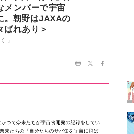
タばれあり＞
く』
ラ
デ
1
2
はかつて奈未たちが宇宙食開発の記録をしてい
3
た奈未たちの「自分たちのサバ缶を宇宙に飛ば
れ、実習テーマを『サバ缶の宇宙食開発』に決め
4