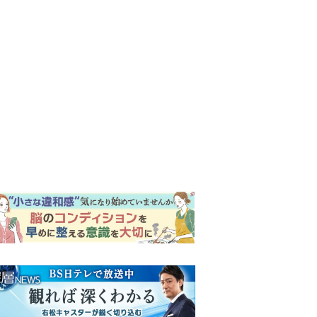
ンキング
ウイークリー
イリー
【もうムリ！ご近所姑】「こ
んなもん捨ててまえ！」おば
さんに怒鳴られ、傷つく息
子。私たちが取った行動は…
明日の『風、薫る』あらす
【第3話】
じ。ついに感染が収束。黒川
は、りんにある提案をする＜
ネタバレあり＞
明日の『風、薫る』あらす
じ。りん、直美、黒川らの思
いが通じて、村人たちは少し
ずつ理解を示し始める＜ネタ
【もうムリ！ご近所姑】勝手
バレあり＞
に自宅の庭へ入ってくるおば