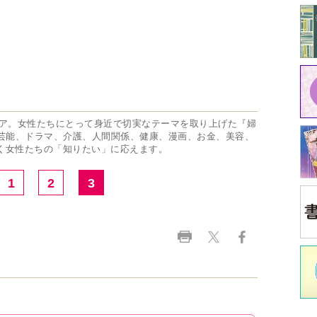
中
江原
イ