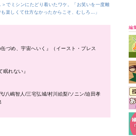
最
ディア。女性たちにとって身近で切実なテーマを取り上げた『婦
の芸能、ドラマ、介護、人間関係、健康、漫画、お金、美容、
く女性たちの「知りたい」に応えます。
1
2
3