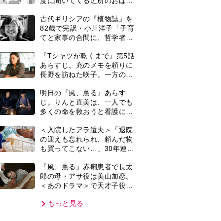
＜あのドラマ＞で天才子役と
反応は…
して話題に…＜キャスト紹介
もっと見る
＞
VIE
集部おすすめ