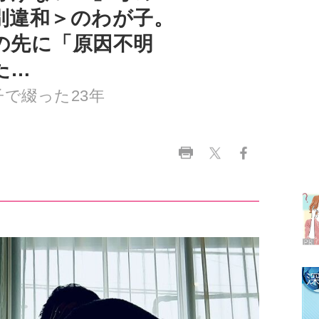
た…
で綴った23年
ラ
デ
1
2
3
4