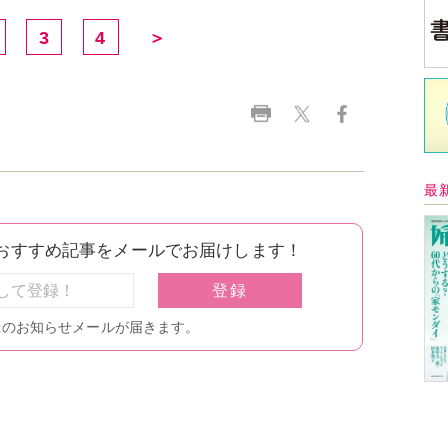
中
イ
Ａ
く
催