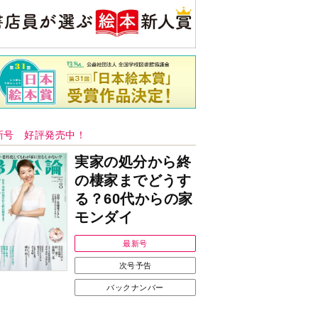
央公論新社の本
もうじきたべられるぼく
はせがわゆうじ 作
詳しくみる
ンフォメーション
Ｉで始める遺言を書
耳にすっぽり！オーテ
前の準備セミナー開
ィコン補聴器、新しい
スタイルで All in Ear
の「オーティコン ジー
ル」を発売