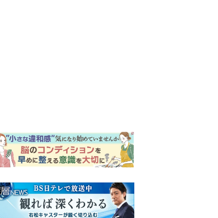
ンキング
ウイークリー
イリー
【もうムリ！ご近所姑】「こ
んなもん捨ててまえ！」おば
さんに怒鳴られ、傷つく息
子。私たちが取った行動は…
明日の『風、薫る』あらす
【第3話】
じ。ついに感染が収束。黒川
は、りんにある提案をする＜
ネタバレあり＞
明日の『風、薫る』あらす
じ。りん、直美、黒川らの思
いが通じて、村人たちは少し
ずつ理解を示し始める＜ネタ
【もうムリ！ご近所姑】勝手
バレあり＞
に自宅の庭へ入ってくるおば