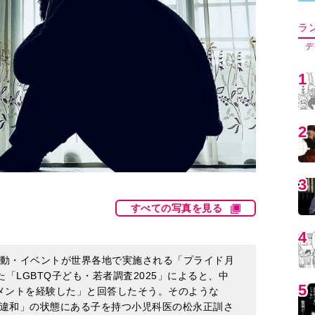
5
6
7
すべての写真を見る
8
る活動・イベントが世界各地で実施される「プライド月
った「LGBTQ子ども・若者調査2025」によると、中
メントを経験した」と回答したそう。そのような
9
違和」の状態にある子を持つ小児科医の松永正訓さ
づらさを抱えている。でもその中で自分にしかでき
を作ろうとしている」と語ります。そこで今回は松
父と子で綴った23年
』より一部を抜粋してお届けし
1