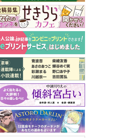
実家の処分から終
の棲家までどうす
る？60代からの家
モンダイ
最新号
次号予告
バックナンバー
注目トピ
結婚1か月で離婚を決めました。本当に
よかったのでしょうか
婚約者がBL愛好家でした
見知らぬ女性からの悪意 どうしたらよ
いか