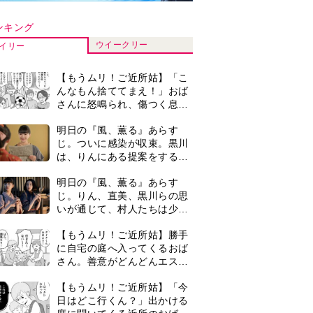
さん。善意がどんどんエスカ
レートして…【第2話】
【もうムリ！ご近所姑】「今
日はどこ行くん？」出かける
度に聞いてくる近所のおばさ
ん。毎日監視される生活が始
古代ギリシアの『植物誌』を
まり…【第1話】
82歳で完訳・小川洋子「子育
てと家事の合間に、哲学者テ
オプラストスと向き合った50
『Tシャツが乾くまで』第5話
年」
あらすじ。充のメモを頼りに
長野を訪ねた咲子。一方の樹
生の元にもある人物が…＜ネ
明日の『風、薫る』あらす
タバレあり＞
じ。りんと直美は、一人でも
多くの命を救おうと看護に奮
闘するが人手が足りず…＜ネ
＜入院したアラ還夫＞「退院
タバレあり＞
の迎えも忘れられ、頼んだ物
も買ってこない…」30年連れ
添った妻の対応に失望。「弱
0
『風、薫る』赤痢患者で長太
った時こそ助け合うのが夫婦
郎の母・アサ役は美山加恋。
では」との訴えに女性たちの