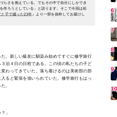
MO
った。新しい級友に馴染み始めてすぐに修学旅行
へ３泊４日の日程である。この頃の私たちの子ど
に変わってきていた。落ち着けるのは美術部の部
に入ると緊張を強いられていた。修学旅行もはっ
った。
編
い？」
イヤで……」