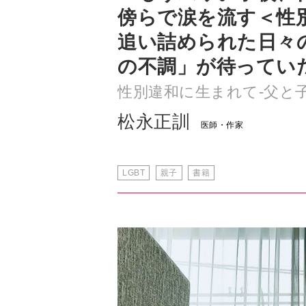
の不調」が待ってい
性別違和に生まれて-父と子
松永正訓
医師・作家
LGBT
親子
書籍