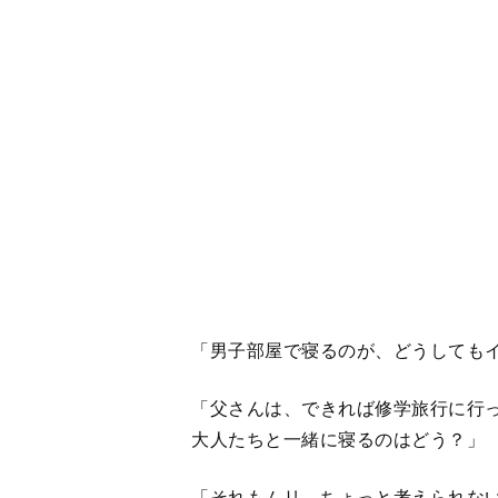
「父さんは、できれば修学旅行に行
大人たちと一緒に寝るのはどう？」
「それもムリ。ちょっと考えられな
「じゃあ、個室を用意してもらう？
「怖いよ。一人は怖い」
「……」
私が話の接ぎ穂を失うと、光は別の
「今、学校で月曜日と木曜日に修学
れがイヤなんだ。修学旅行に行かな
騙しているような気持ちになる。月