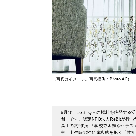
（写真はイメージ。写真提供：Photo AC）
6月は、LGBTQ＋の権利を啓発す
間」です。認定NPO法人ReBitが行
高生の約9割が「学校で困難やハラス
中、出生時の性に違和感を抱く「性別
んは「現在も光（仮名）は多くの生き
ないことを見つけ、生きるための基盤
永さんの著書『
性別違和に生まれて-
ます。