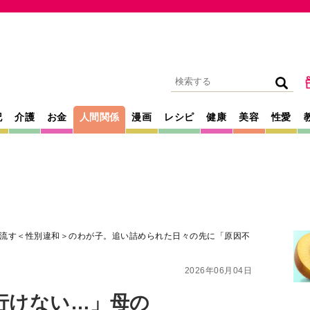
記
介護
お金
人間関係
漫画
レシピ
健康
美容
性愛
流す＜性別違和＞のわが子。追い詰められた日々の先に「原因不
2026年06月04日
行けない…」母の
別違和＞のわが子。
の先に「原因不明