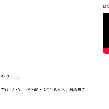
ってほしいな。いい思い出になるから。教職員の
い」
 一人で寝るのはどうかな？」
ことを持ち出した。
旅行のための学習の時間があるんだよ。ボク、そ
いのに、みんなと勉強するってなんだか友だちを
曜日と木曜日、学校に行きたくないよ」