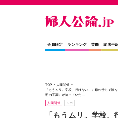
会員限定
ランキング
芸能
読者手
TOP
人間関係
「もうムリ。学校、行けない…」母の傍らで涙を
明の不調」が待っていた…
人間関係
ルポ
「もうムリ。学校、
傍らで涙を流す＜性
追い詰められた日々