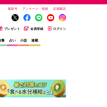
最新号
アンケート・投稿
定期購読
プレゼント
会員登録
ログイン
教養
占い
小説
連載