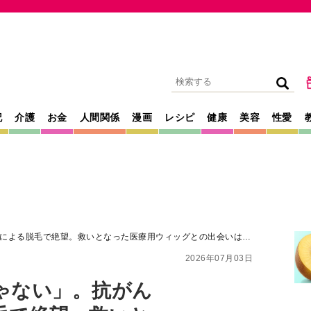
記
介護
お金
人間関係
漫画
レシピ
健康
美容
性愛
による脱毛で絶望。救いとなった医療用ウィッグとの出会いは…
2026年07月03日
ゃない」。抗がん
毛で絶望。救いと
グとの出会いは…
族の日々