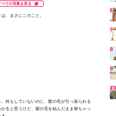
ら、何もしていないのに、髪の毛が引っ張られる
わかると思うけど、髪の毛を結んだまま寝ちゃっ
いる。
MO
「これと、これと、これ」といった感じで、大量の
から「副作用で髪の毛が抜けます」と言われてか
いウィッグを買い揃えていた。
おまけに、スタジオでどんな洋服を着れば似合う
ってくる。たぶん、１分もなかったと思うけど、
編
たような感覚だ。
でいくらでも泣ける」と思い、その場はグッとこ