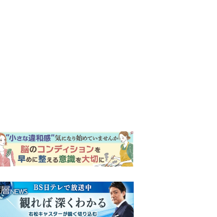
ンキング
ウイークリー
イリー
『風、薫る』次週予告。東京
に戻ったりん。シマケンと横
沢が遭遇。「好きです」と告
げたのは…
『Tシャツが乾くまで』“ちょ
っと残念な男”をフォローする
しっかり者。樹生の妹を演じ
るのは、齋藤飛鳥さん＜キャ
『風、薫る』主演の見上愛
スト紹介＞
「りんは恋愛に鈍感。やっと
自分の気持ちを自覚するよう
に」
演歌歌手・市川由紀乃「更年
期かと思ったら〈卵巣がん〉