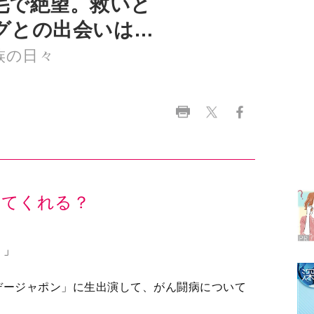
ラ
デ
1
ってくれる？
2
？」
デージャポン」に生出演して、がん闘病について
3
4