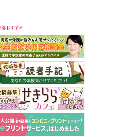
新号 好評発売中！
実家の処分から終
の棲家までどうす
る？60代からの家
モンダイ
最新号
次号予告