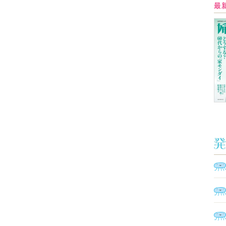
Ａ
く
催
脳
ト
型イ
ヤホ
モ
あ