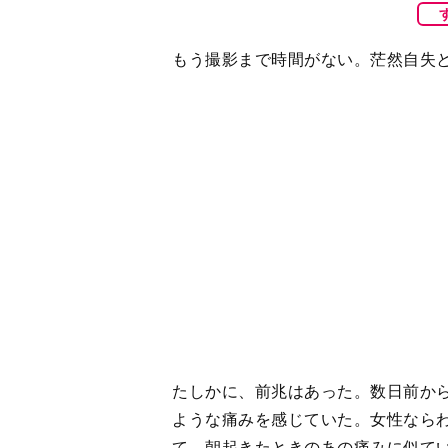
たしかに、前兆はあった。数日前か
ような痛みを感じていた。女性なら
て、朝起きたときのあの痛みに似て
私は“準備魔”で、旅行に行くときも
荷物を用意するタイプ。今回も先生
らは、早めに準備して、いくつか安
でも、まだ被るのに慣れていない。
のかも予測できない。
どうしよう……。刻一刻と時間は迫
１時間以上は浴室に立ち尽くしてい
涙が込み上げてきた。でも、「あと
らえる。