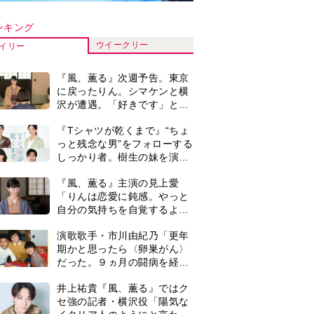
だった。９ヵ月の闘病を経て
復帰。若くして逝った兄の手
井上祐貴『風、薫る』ではク
紙を今も支えに」【2026上半
セ強の記者・横沢役「陽気な
期BEST】
イタリア人のようにと言われ
て」
来週の『風、薫る』あらす
じ。派出看護を軌道に乗せよ
うと懸命に働く直美。そして
ついに＜あの人＞が…＜ネタ
『Tシャツが乾くまで』第5話
バレあり＞
予告。心を許しあう咲子と樹
生。「もうすぐ一周忌なんで
それが過ぎたら…」＜ネタバ
井上祐貴「選択できるなら大
レあり＞
変なほうを選ぶ。いつかは大
河の主演に」『風、薫る』で
は横沢役
＜3人って誰のこと？＞『Tシ
ャツが乾くまで』水族館で咲
子が放った〈何気ない一言〉
に視聴者「これも何かの伏
0
『風、薫る』見上愛「りんの
線？」「子どもの話だと…」
心が病気になっていく演技が