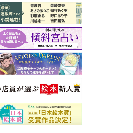
バックナンバー
注目トピ
同僚の心無い言葉に気持ちが折れた
義実家について、義弟が私へ怒りのLINE
ピアノの月謝、払うべき？
央公論新社の本
52ヘルツのクジラたち
町田そのこ 著
詳しくみる
ンフォメーション