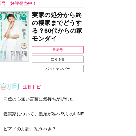
Ｉで始める遺言を書
耳にすっぽり！オーテ
前の準備セミナー開
ィコン補聴器、新しい
スタイルで All in Ear
の「オーティコン ジー
ル」を発売
の健康習慣をサポー
【編集部より】広告ペ
するオープンイヤー
ージについてのお詫び
ヤホン「kikippa イ
と訂正
ン HERALBONY
デル」発売
なたのペット自慢を
【編集部より】公式ア