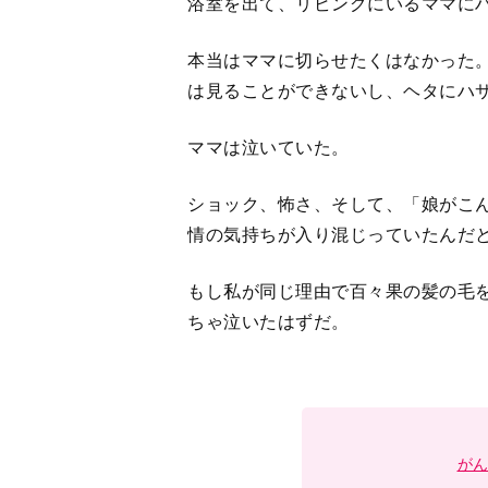
が
＜
1
2