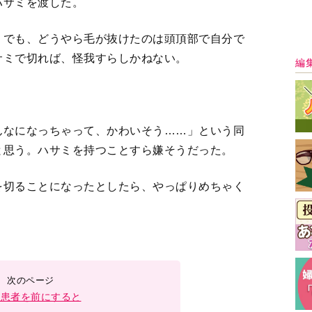
ん患者を前にすると
3
4
5
＞
最