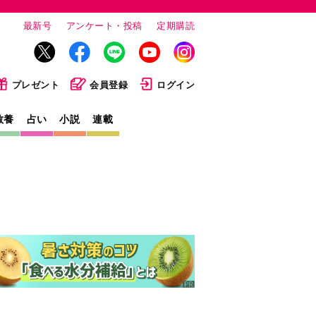
最新号
アンケート・投稿
定期購読
プレゼント
会員登録
ログイン
教養
占い
小説
連載