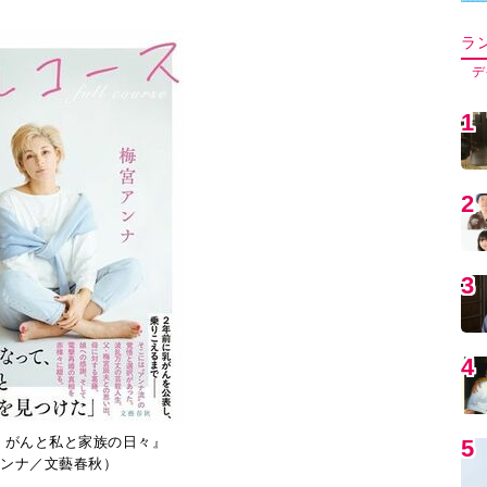
5
6
7
8
 がんと私と家族の日々』
ンナ／文藝春秋）
9
すべての写真を見る
1
とは、まさにこのこと。