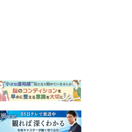
ンキング
ウイークリー
イリー
『風、薫る』次週予告。東京
に戻ったりん。シマケンと横
沢が遭遇。「好きです」と告
げたのは…
『Tシャツが乾くまで』第5話
予告。心を許しあう咲子と樹
生。「もうすぐ一周忌なんで
それが過ぎたら…」＜ネタバ
『Tシャツが乾くまで』“ちょ
レあり＞
っと残念な男”をフォローする
しっかり者。樹生の妹を演じ
るのは、齋藤飛鳥さん＜キャ
『風、薫る』主演の見上愛
スト紹介＞
「りんは恋愛に鈍感。やっと