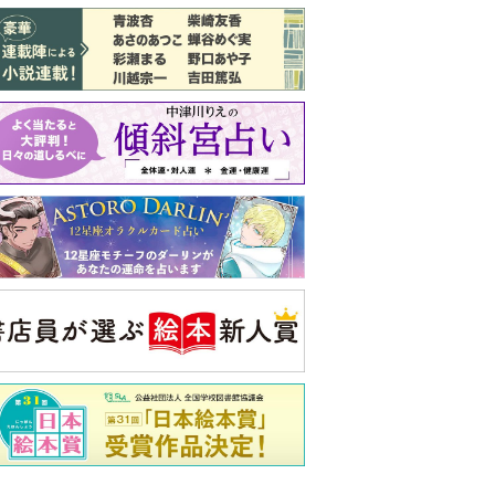
バックナンバー
注目トピ
義実家について、義弟が私へ怒りのLINE
同僚の心無い言葉に気持ちが折れた
ピアノの月謝、払うべき？
央公論新社の本
もうじきたべられるぼく
はせがわゆうじ 作
詳しくみる
ンフォメーション