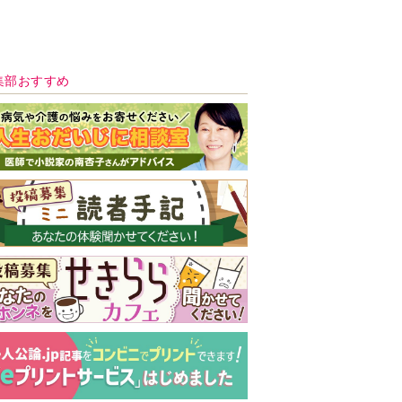
新号 好評発売中！
実家の処分から終
の棲家までどうす
る？60代からの家
モンダイ
最新号
次号予告