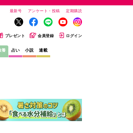
最新号
アンケート・投稿
定期購読
プレゼント
会員登録
ログイン
教養
占い
小説
連載