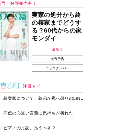
Ｉで始める遺言を書
耳にすっぽり！オーテ
前の準備セミナー開
ィコン補聴器、新しい
スタイルで All in Ear
の「オーティコン ジー
ル」を発売
の健康習慣をサポー
【編集部より】広告ペ
するオープンイヤー
ージについてのお詫び
ヤホン「kikippa イ
と訂正
ン HERALBONY
デル」発売
なたのペット自慢を
【編集部より】公式ア