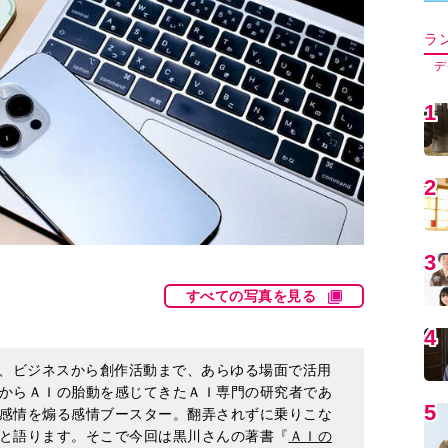
5
6
7
すべての写真を見る
8
み、ビジネスから創作活動まで、あらゆる場面で活用
からＡＩの胎動を感じてきたＡＩ専門の研究者であ
感情を煽る感情ブースター。翻弄されずに乗りこな
9
と語ります。そこで今回は黒川さんの著書『
ＡＩの
にも伝えたい人工知能との付き合い方をお届けしま
1