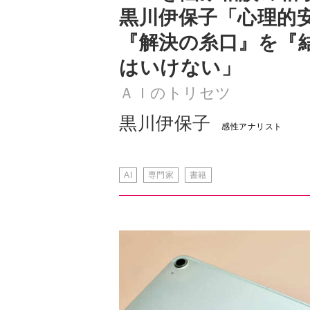
はいけない」
ＡＩのトリセツ
黒川伊保子
感性アナリスト
AI
専門家
書籍