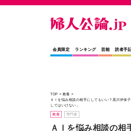
会員限定
ランキング
芸能
読者手
TOP
教養
ＡＩを悩み相談の相手にしてもいい？黒川伊保子
してはいけない」
教養
専門家
ＡＩを悩み相談の相
黒川伊保子「心理的
『解決の糸口』を『