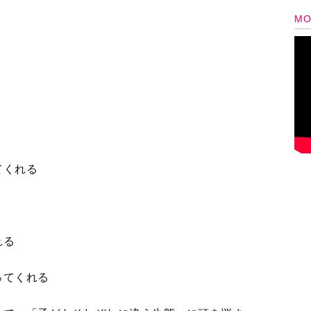
ってくれる
ちで、「子どもそれぞれに違う生態」に頭を悩ま
ろう。
親に相談したら、（２）の「否定」は避けられ
（４）も当てにならない。友人への相談も、子ど
ない。
れるけど、心理的安全性は保障で...
3
4
5
＞