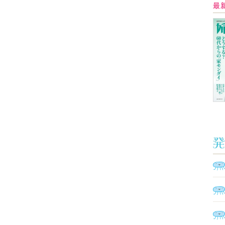
Ａ
く
催
脳
ト
型イ
ヤホ
モ
あ