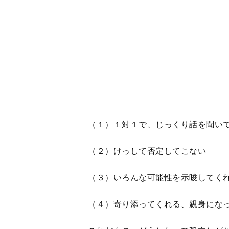
（４）寄り添ってくれる、親身にな
これだもの、どうしたって孤立しが
す親にとっては、救世主に見えるだ
専門家に相談するには敷居が高い。
ず、（３）の示唆にも偏りがあり、
もの個性や体質が違えば参考になら
ＳＮＳは寄り添ってく
1
2