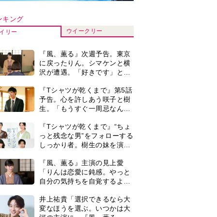
自分の気持ちを自覚するよう
に」
井上祐貴「選択できるなら大
変なほうを選ぶ。いつかは大
河の主演に」『風、薫る』で
は横沢役
井上祐貴『風、薫る』ではク
セ強の記者・横沢役「陽気な
イタリア人のようにと言われ
て」
演歌歌手・市川由紀乃「更年
期かと思ったら〈卵巣がん〉
だった。９ヵ月の闘病を経て
復帰。若くして逝った兄の手
＜3人って誰のこと？＞『Tシ
紙を今も支えに」【2026上半
ャツが乾くまで』水族館で咲
期BEST】
子が放った〈何気ない一言〉
に視聴者「これも何かの伏
来週の『風、薫る』あらす
線？」「子どもの話だと…」
じ。派出看護を軌道に乗せよ
うと懸命に働く直美。そして
ついに＜あの人＞が…＜ネタ
0
『風、薫る』見上愛「りんの
バレあり＞
心が病気になっていく演技が