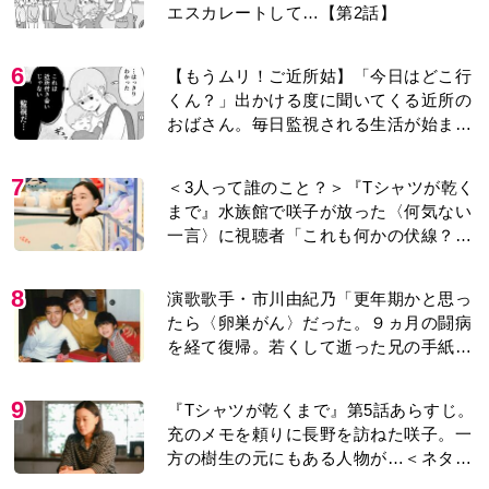
エスカレートして…【第2話】
6
【もうムリ！ご近所姑】「今日はどこ行
くん？」出かける度に聞いてくる近所の
おばさん。毎日監視される生活が始ま
り…【第1話】
7
＜3人って誰のこと？＞『Tシャツが乾く
まで』水族館で咲子が放った〈何気ない
一言〉に視聴者「これも何かの伏線？」
「子どもの話だと…」
8
演歌歌手・市川由紀乃「更年期かと思っ
たら〈卵巣がん〉だった。９ヵ月の闘病
を経て復帰。若くして逝った兄の手紙を
今も支えに」【2026上半期BEST】
9
『Tシャツが乾くまで』第5話あらすじ。
充のメモを頼りに長野を訪ねた咲子。一
方の樹生の元にもある人物が…＜ネタバ
レあり＞