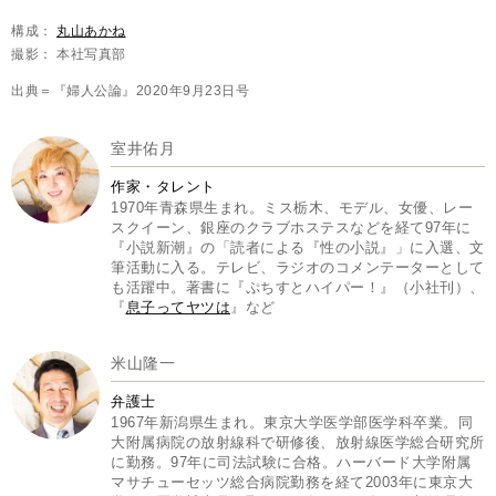
構成：
丸山あかね
撮影： 本社写真部
出典＝『婦人公論』2020年9月23日号
室井佑月
作家・タレント
1970年青森県生まれ。ミス栃木、モデル、女優、レー
スクイーン、銀座のクラブホステスなどを経て97年に
『小説新潮』の「読者による『性の小説』」に入選、文
筆活動に入る。テレビ、ラジオのコメンテーターとして
も活躍中。著書に『ぷちすとハイパー！』（小社刊）、
『
息子ってヤツは
』など
米山隆一
弁護士
1967年新潟県生まれ。東京大学医学部医学科卒業。同
大附属病院の放射線科で研修後、放射線医学総合研究所
に勤務。97年に司法試験に合格。ハーバード大学附属
マサチューセッツ総合病院勤務を経て2003年に東京大