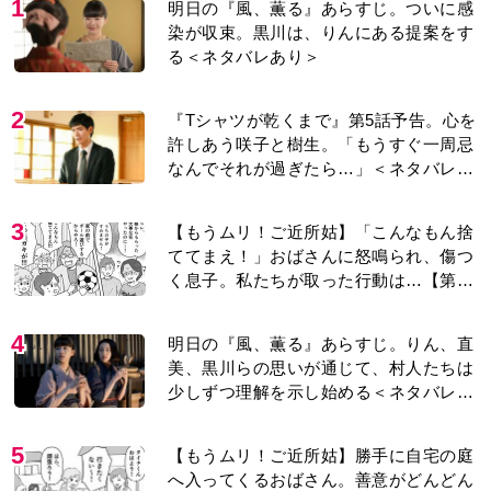
1
明日の『風、薫る』あらすじ。ついに感
染が収束。黒川は、りんにある提案をす
る＜ネタバレあり＞
2
『Tシャツが乾くまで』第5話予告。心を
許しあう咲子と樹生。「もうすぐ一周忌
なんでそれが過ぎたら…」＜ネタバレあ
り＞
3
【もうムリ！ご近所姑】「こんなもん捨
ててまえ！」おばさんに怒鳴られ、傷つ
く息子。私たちが取った行動は…【第3
話】
4
明日の『風、薫る』あらすじ。りん、直
美、黒川らの思いが通じて、村人たちは
少しずつ理解を示し始める＜ネタバレあ
り＞
5
【もうムリ！ご近所姑】勝手に自宅の庭
へ入ってくるおばさん。善意がどんどん