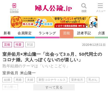
ログイン
検索
メニュー
会員登録
新着
会員限定
ランキング
芸能
読者手記
介護
芸能
性愛
対談
2020年12月11日
室井佑月×米山隆一「出会って3ヵ月、50代同士の
コロナ婚。大人っぽくないのが楽しい」
熟年結婚のテーマは「いいとこどり」
室井佑月
米山隆一
結婚
再婚
夫婦
新型コロナウィルス
室井佑月
乳がん
米山隆一