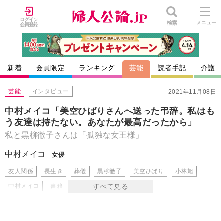
ログイン
検索
メニュー
会員登録
新着
会員限定
ランキング
芸能
読者手記
介護
芸能
インタビュー
2021年11月08日
中村メイコ「美空ひばりさんへ送った弔辞。私はも
う友達は持たない。あなたが最高だったから」
私と黒柳徹子さんは「孤独な女王様」
中村メイコ
女優
友人関係
長生き
葬儀
黒柳徹子
美空ひばり
小林旭
中村メイコ
書籍