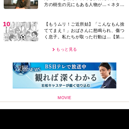
方の樹生の元にもある人物が…＜ネタバ
レあり＞
10
【もうムリ！ご近所姑】「こんなもん捨
ててまえ！」おばさんに怒鳴られ、傷つ
く息子。私たちが取った行動は…【第3
話】
もっと見る
MOVIE