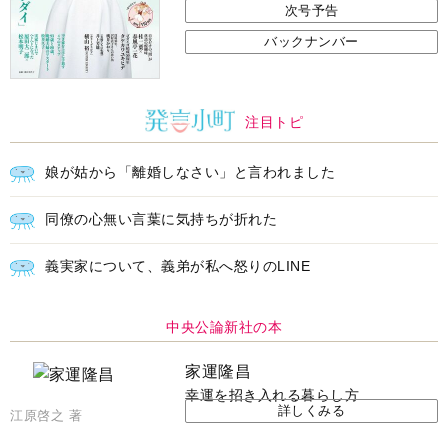
次号予告
バックナンバー
注目トピ
娘が姑から「離婚しなさい」と言われました
同僚の心無い言葉に気持ちが折れた
義実家について、義弟が私へ怒りのLINE
中央公論新社の本
家運隆昌
幸運を招き入れる暮らし方
詳しくみる
江原啓之 著