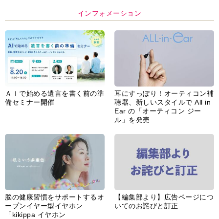
インフォメーション
ＡＩで始める遺言を書く前の準
耳にすっぽり！オーティコン補
備セミナー開催
聴器、新しいスタイルで All in
Ear の「オーティコン ジー
ル」を発売
脳の健康習慣をサポートするオ
【編集部より】広告ページにつ
ープンイヤー型イヤホン
いてのお詫びと訂正
「kikippa イヤホン