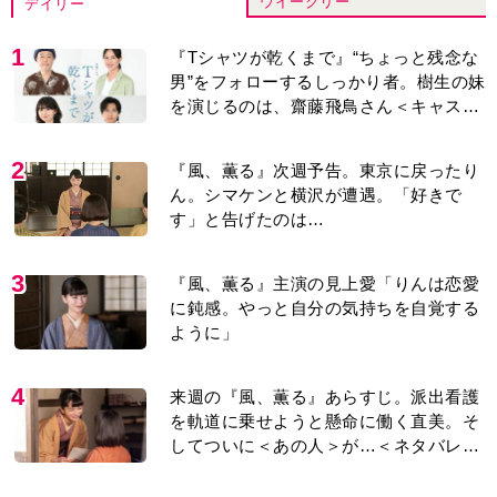
ウイークリー
デイリー
1
『Tシャツが乾くまで』“ちょっと残念な
男”をフォローするしっかり者。樹生の妹
を演じるのは、齋藤飛鳥さん＜キャスト
紹介＞
2
『風、薫る』次週予告。東京に戻ったり
ん。シマケンと横沢が遭遇。「好きで
す」と告げたのは…
3
『風、薫る』主演の見上愛「りんは恋愛
に鈍感。やっと自分の気持ちを自覚する
ように」
4
来週の『風、薫る』あらすじ。派出看護
を軌道に乗せようと懸命に働く直美。そ
してついに＜あの人＞が…＜ネタバレあ
り＞