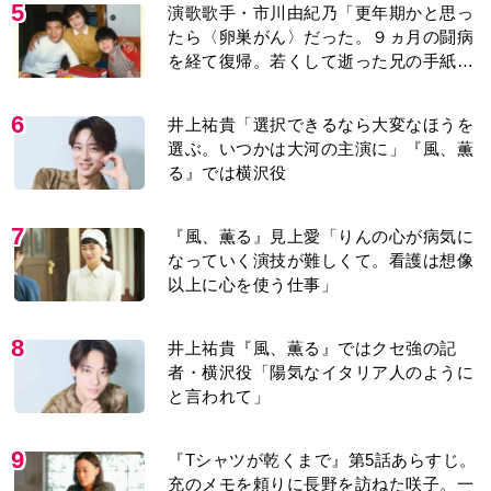
5
演歌歌手・市川由紀乃「更年期かと思っ
たら〈卵巣がん〉だった。９ヵ月の闘病
を経て復帰。若くして逝った兄の手紙を
今も支えに」【2026上半期BEST】
6
井上祐貴「選択できるなら大変なほうを
選ぶ。いつかは大河の主演に」『風、薫
る』では横沢役
7
『風、薫る』見上愛「りんの心が病気に
なっていく演技が難しくて。看護は想像
以上に心を使う仕事」
8
井上祐貴『風、薫る』ではクセ強の記
者・横沢役「陽気なイタリア人のように
と言われて」
9
『Tシャツが乾くまで』第5話あらすじ。
充のメモを頼りに長野を訪ねた咲子。一