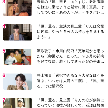
3
来週の『風、薫る』あらすじ。派出看護
を軌道に乗せようと懸命に働く直美。そ
してついに＜あの人＞が…＜ネタバレあ
り＞
4
『風、薫る』主演の見上愛「りんは恋愛
に鈍感。やっと自分の気持ちを自覚する
ように」
5
演歌歌手・市川由紀乃「更年期かと思っ
たら〈卵巣がん〉だった。９ヵ月の闘病
を経て復帰。若くして逝った兄の手紙を
今も支えに」【2026上半期BEST】
6
井上祐貴「選択できるなら大変なほうを
選ぶ。いつかは大河の主演に」『風、薫
る』では横沢役
7
『風、薫る』見上愛「りんの心が病気に
なっていく演技が難しくて。看護は想像