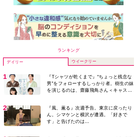
ランキング
ウイークリー
デイリー
1
『Tシャツが乾くまで』“ちょっと残念な
男”をフォローするしっかり者。樹生の妹
を演じるのは、齋藤飛鳥さん＜キャスト
紹介＞
2
『風、薫る』次週予告。東京に戻ったり
ん。シマケンと横沢が遭遇。「好きで
す」と告げたのは…