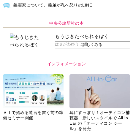
義実家について、義弟が私へ怒りのLINE
中央公論新社の本
もうじきたべられるぼく
はせがわゆうじ 作
詳しくみる
インフォメーション
ＡＩで始める遺言を書く前の準
耳にすっぽり！オーティコン補
備セミナー開催
聴器、新しいスタイルで All in
Ear の「オーティコン ジー
ル」を発売