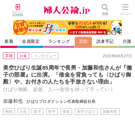
ログイン
検索
メニュー
会員登録
新着
会員限定
ランキング
芸能
読者手記
介護
芸能
お金
インタビュー
2022年06月27日
美空ひばり生誕85周年で長男・加藤和也さんが『徹
子の部屋』に出演。「借金を背負っても〈ひばり御
殿〉や、お付きの人たちを手放さない理由」
ひばり御殿、楽曲、人──覚悟を持って守っていく
加藤和也
ひばりプロダクション代表取締役社長
相続
人生
親子
歌手
借金
美空ひばり
加藤和也