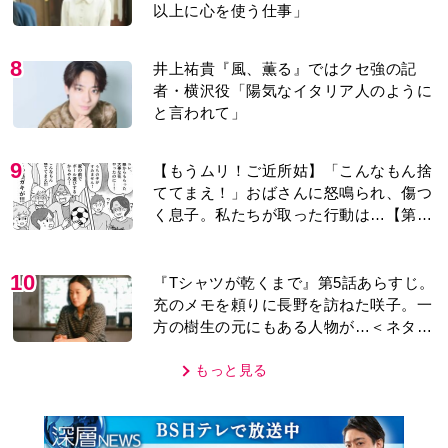
以上に心を使う仕事」
8
井上祐貴『風、薫る』ではクセ強の記
者・横沢役「陽気なイタリア人のように
と言われて」
9
【もうムリ！ご近所姑】「こんなもん捨
ててまえ！」おばさんに怒鳴られ、傷つ
く息子。私たちが取った行動は…【第3
話】
10
『Tシャツが乾くまで』第5話あらすじ。
充のメモを頼りに長野を訪ねた咲子。一
方の樹生の元にもある人物が…＜ネタバ
レあり＞
もっと見る