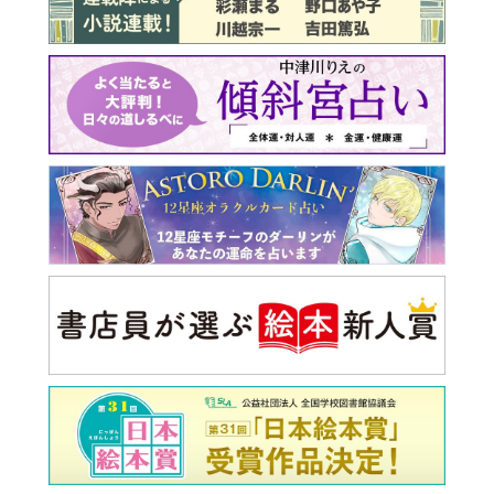
最新号 好評発売中！
実家の処分から終の棲家ま
でどうする？60代からの家
モンダイ