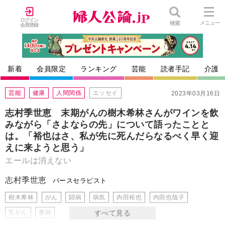
ログイン
検索
メニュー
会員登録
新着
会員限定
ランキング
芸能
読者手記
介護
芸能
健康
人間関係
エッセイ
2023年03月16日
志村季世恵 末期がんの樹木希林さんがワインを飲
みながら「さよならの先」について語ったことと
は。「裕也はさ、私が先に死んだらなるべく早く迎
えに来ようと思う」
エールは消えない
志村季世恵
バースセラピスト
樹木希林
がん
闘病
病気
内田裕也
内田也哉子
乳がん
書籍