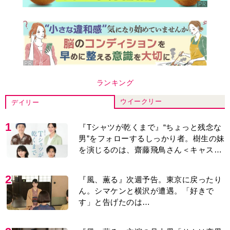
ランキング
ウイークリー
デイリー
1
『Tシャツが乾くまで』“ちょっと残念な
男”をフォローするしっかり者。樹生の妹
を演じるのは、齋藤飛鳥さん＜キャスト
紹介＞
2
『風、薫る』次週予告。東京に戻ったり
ん。シマケンと横沢が遭遇。「好きで
す」と告げたのは…
3
『風、薫る』主演の見上愛「りんは恋愛
に鈍感。やっと自分の気持ちを自覚する
ように」
4
来週の『風、薫る』あらすじ。派出看護
を軌道に乗せようと懸命に働く直美。そ
してついに＜あの人＞が…＜ネタバレあ