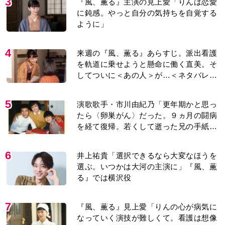
り＞
5
演歌歌手・市川由紀乃「更年期かと思っ
たら〈卵巣がん〉だった。９ヵ月の闘病
を経て復帰。若くして逝った兄の手紙を
今も支えに」【2026上半期BEST】
6
井上祐貴「選択できるなら大変なほうを
選ぶ。いつかは大河の主演に」『風、薫
る』では横沢役
7
『風、薫る』見上愛「りんの心が病気に
なっていく演技が難しくて。看護は想像
以上に心を使う仕事」
8
井上祐貴『風、薫る』ではクセ強の記
者・横沢役「陽気なイタリア人のように
と言われて」