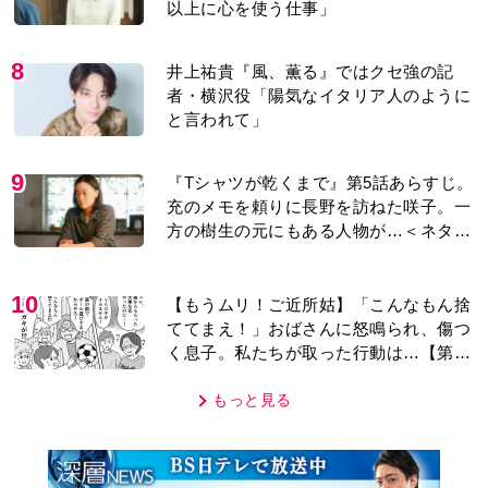
9
『Tシャツが乾くまで』第5話あらすじ。
充のメモを頼りに長野を訪ねた咲子。一
方の樹生の元にもある人物が…＜ネタバ
レあり＞
10
【もうムリ！ご近所姑】「こんなもん捨
ててまえ！」おばさんに怒鳴られ、傷つ
く息子。私たちが取った行動は…【第3
話】
もっと見る
MOVIE