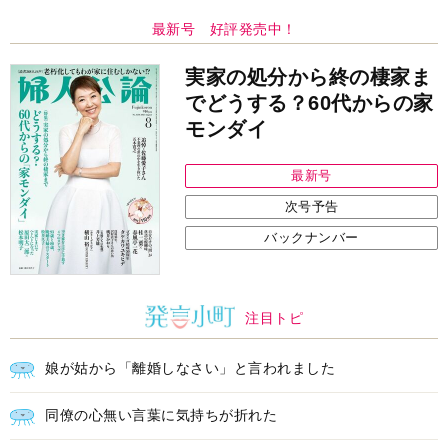
最新号
次号予告
バックナンバー
注目トピ
娘が姑から「離婚しなさい」と言われました
同僚の心無い言葉に気持ちが折れた
義実家について、義弟が私へ怒りのLINE
中央公論新社の本
52ヘルツのクジラたち
町田そのこ 著
詳しくみる