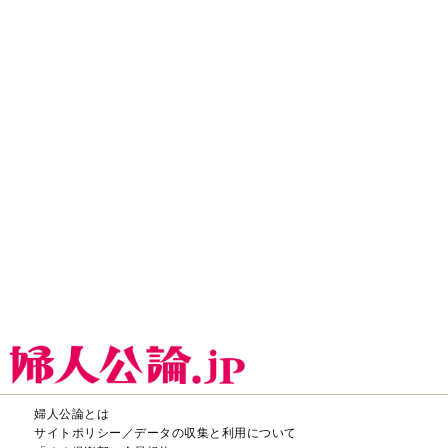
婦人公論とは
サイトポリシー／データの収集と利用について
「ｆｆ倶楽部」会員規約
「ｆｆ倶楽部」よくあるご質問
お問い合わせ
広告掲載
CHUOKORON-SHINSHA,INC.All right reserved