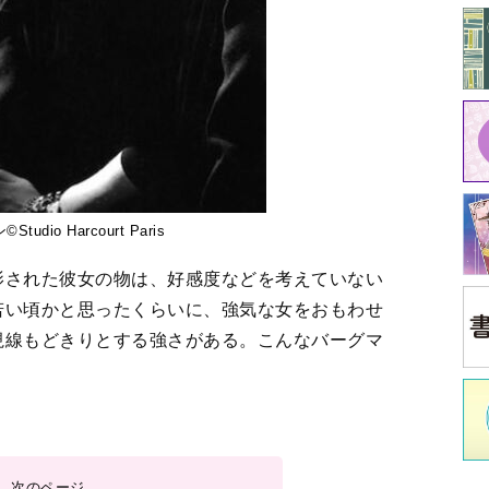
「笑わないで」
3
4
5
＞
中
江原
イ