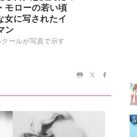
マン
ルクールが写真で示す
ラ
デ
1
2
3
4