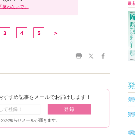
Ａ
く
催
脳
ト
型イ
ヤホ
モ