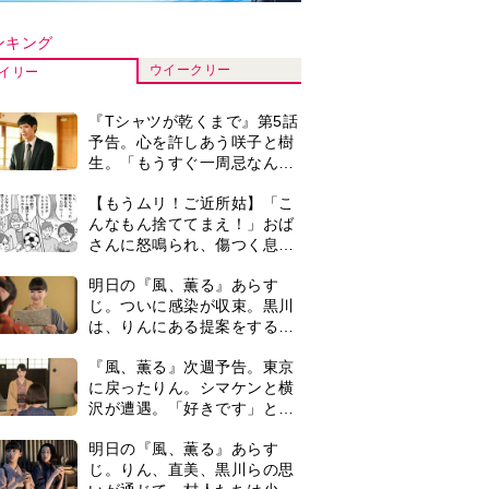
沢が遭遇。「好きです」と告
げたのは…
明日の『風、薫る』あらす
じ。りん、直美、黒川らの思
いが通じて、村人たちは少し
ずつ理解を示し始める＜ネタ
演歌歌手・市川由紀乃「更年
バレあり＞
期かと思ったら〈卵巣がん〉
だった。９ヵ月の闘病を経て
復帰。若くして逝った兄の手
【もうムリ！ご近所姑】勝手
紙を今も支えに」【2026上半
に自宅の庭へ入ってくるおば
期BEST】
さん。善意がどんどんエスカ
レートして…【第2話】
【もうムリ！ご近所姑】「今
日はどこ行くん？」出かける
度に聞いてくる近所のおばさ
ん。毎日監視される生活が始
＜3人って誰のこと？＞『Tシ
まり…【第1話】
ャツが乾くまで』水族館で咲
子が放った〈何気ない一言〉
に視聴者「これも何かの伏
0
『風、薫る』主演の見上愛
線？」「子どもの話だと…」
「りんは恋愛に鈍感。やっと