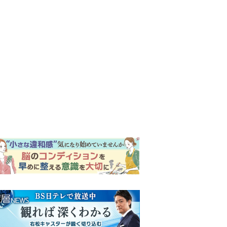
ンキング
ウイークリー
イリー
『Tシャツが乾くまで』第5話
予告。心を許しあう咲子と樹
生。「もうすぐ一周忌なんで
それが過ぎたら…」＜ネタバ
【もうムリ！ご近所姑】「こ
レあり＞
んなもん捨ててまえ！」おば
さんに怒鳴られ、傷つく息
子。私たちが取った行動は…
明日の『風、薫る』あらす
【第3話】
じ。ついに感染が収束。黒川
は、りんにある提案をする＜
ネタバレあり＞
『風、薫る』次週予告。東京
に戻ったりん。シマケンと横