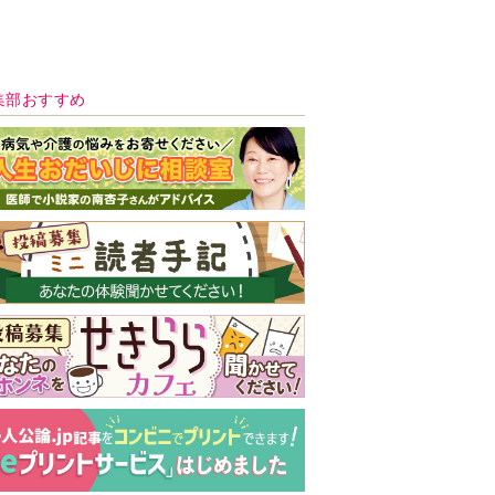
新号 好評発売中！
実家の処分から終
の棲家までどうす
る？60代からの家
モンダイ
最新号
次号予告