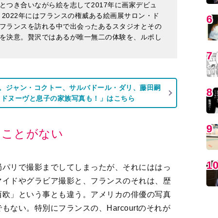
。ジャン・コクトー、サルバドール・ダリ、藤田嗣
MO
・ドヌーヴと息子の家族写真も！」はこちら
たことがない
局パリで撮影までしてしまったが、それにははっ
マイドやグラビア撮影と、フランスのそれは、歴
西欧」という事とも違う。アメリカの俳優の写真
編
ない。特別にフランスの、Harcourtのそれが
リッド・バーグマンの写真をあげよう。ハリウッ
、『カサブランカ』が特に有名。清純な好感のも