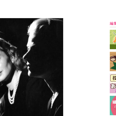
最
dio Harcourt Paris
影された彼女の物は、好感度などを考えていない
若い頃かと思ったくらいに、強気な女をおもわせ
視線もどきりとする強さがある。こんなバーグマ