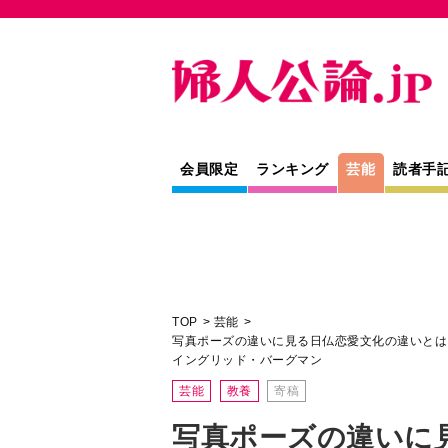
会員限定
ランキング
芸能
読者手
TOP
芸能
写真ポーズの違いに見る日仏恋愛文化の違いとは
イングリッド・バーグマン
芸能
教養
寄稿
写真ポーズの違いに
違いとは？ジャンヌ
かと思わせる、強気