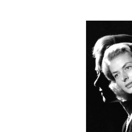
イングリッド・バーグマン©️Stu
しかし、フランスのアルクールで撮
感じだ。最初、ジャンヌ・モローの
る。口はへの字に曲がっているし、
ンは見たことがない。