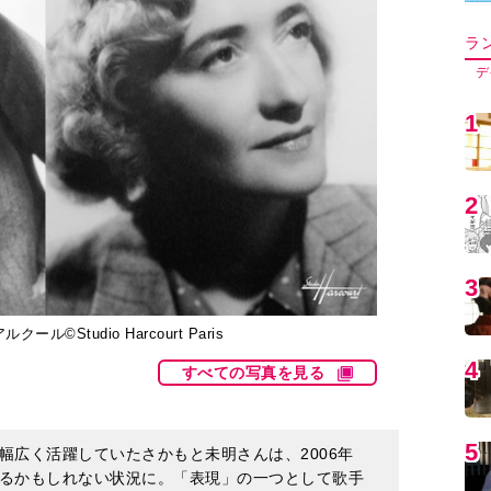
5
6
7
Studio Harcourt Paris
すべての写真を見る
8
幅広く活躍していたさかもと未明さんは、2006年
9
るかもしれない状況に。「表現」の一つとして歌手
とつき合いながら絵を志して2017年に画家デビュ
、2022年にはフランスの権威ある絵画展サロン・ド
フランスを訪れる中で出会ったあるスタジオとその
1
を決意。贅沢ではあるが唯一無二の体験を、ルポし