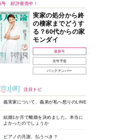
Ｉで始める遺言を書
耳にすっぽり！オーテ
前の準備セミナー開
ィコン補聴器、新しい
スタイルで All in Ear
の「オーティコン ジー
ル」を発売
の健康習慣をサポー
【編集部より】広告ペ
するオープンイヤー
ージについてのお詫び
ヤホン「kikippa イ
と訂正
ン HERALBONY
デル」発売