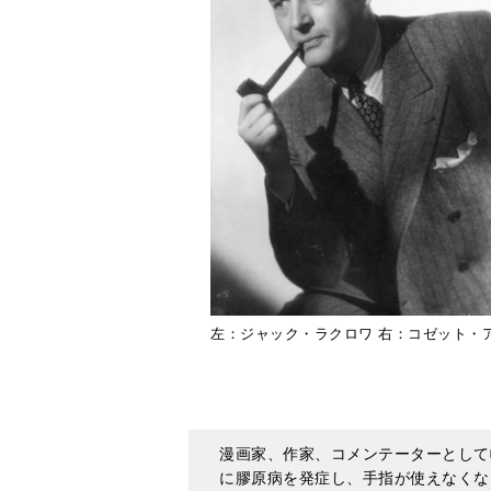
左：ジャック・ラクロワ 右：コゼット・アルクール©️
漫画家、作家、コメンテーターとして
に膠原病を発症し、手指が使えなくな
としての活動を開始した。その後、病
ー、着実にキャリアを重ね、2021年
トーヌに２回の入選を果たす。何度も
歴史に魅了され、ポートレイトの撮影