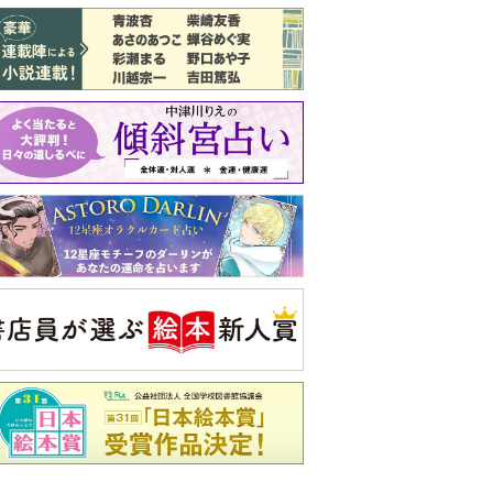
バックナンバー
注目トピ
義実家について、義弟が私へ怒りのLINE
結婚1か月で離婚を決めました。本当に
よかったのでしょうか
ピアノの月謝、払うべき？
央公論新社の本
家運隆昌
幸運を招き入れる暮らし方
詳しくみる
啓之 著
ンフォメーション