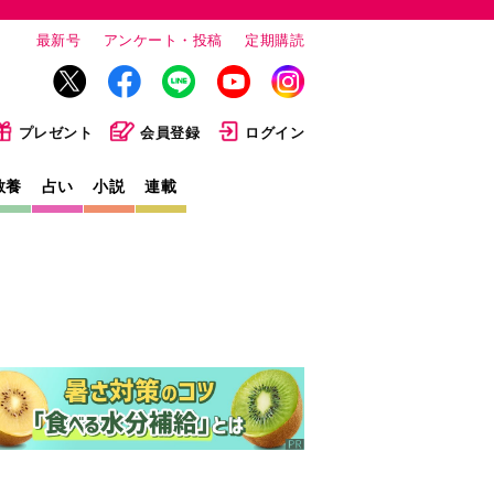
最新号
アンケート・投稿
定期購読
プレゼント
会員登録
ログイン
教養
占い
小説
連載