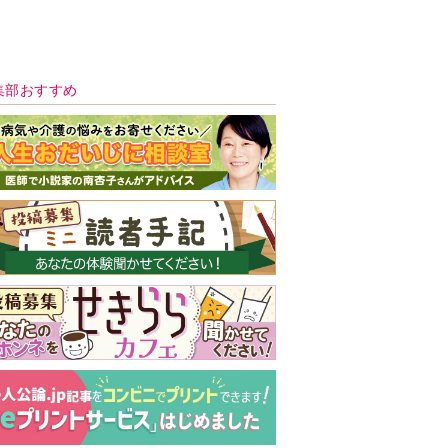
新号 好評発売中！
実家の処分から終
の棲家までどうす
る？60代からの家
モンダイ
最新号
次号予告