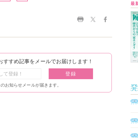
Ａ
く
催
脳
ト
型イ
ヤホ
モ