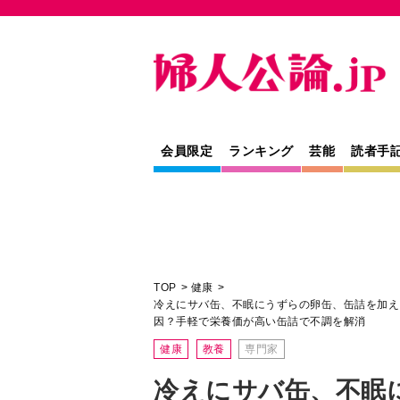
会員限定
ランキング
芸能
読者手
TOP
健康
冷えにサバ缶、不眠にうずらの卵缶、缶詰を加え
因？手軽で栄養価が高い缶詰で不調を解消
健康
教養
専門家
冷えにサバ缶、不眠
缶詰を加えるだけの
シピ。心身の不調は