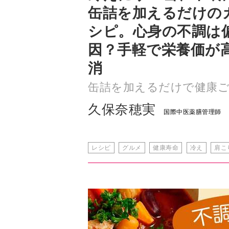
因？手軽で栄養価が
消
缶詰を加えるだけで健康
久保奈穂実
国際中医薬膳管理師
レシピ
グルメ
健康寿命
冷え
肩こ