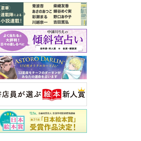
バックナンバー
注目トピ
結婚1か月で離婚を決めました。本当に
よかったのでしょうか
義実家について、義弟が私へ怒りのLINE
ピアノの月謝、払うべき？
央公論新社の本
もうじきたべられるぼく
はせがわゆうじ 作
詳しくみる
ンフォメーション