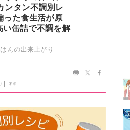
高い缶詰で不調を解
ごはんの出来上がり
ラ
デ
1
り
不眠
2
3
4