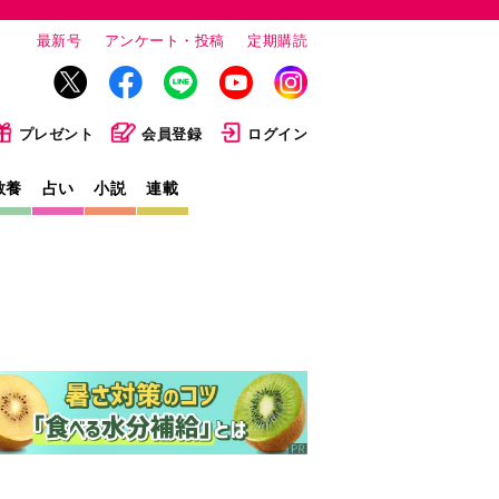
最新号
アンケート・投稿
定期購読
プレゼント
会員登録
ログイン
教養
占い
小説
連載