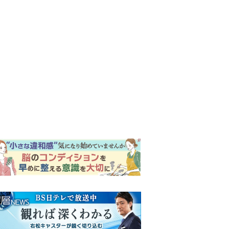
ンキング
ウイークリー
イリー
『Tシャツが乾くまで』第5話
予告。心を許しあう咲子と樹
生。「もうすぐ一周忌なんで
それが過ぎたら…」＜ネタバ
明日の『風、薫る』あらす
レあり＞
じ。ついに感染が収束。黒川
は、りんにある提案をする＜
ネタバレあり＞
【もうムリ！ご近所姑】「こ
んなもん捨ててまえ！」おば
さんに怒鳴られ、傷つく息
子。私たちが取った行動は…
明日の『風、薫る』あらす
【第3話】
じ。りん、直美、黒川らの思