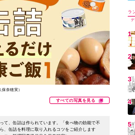
5
6
7
：久保奈穂実）
すべての写真を見る
8
って、缶詰は作られています。「食べ物の効能で不
9
ら、缶詰を料理に取り入れるコツをご紹介します
ーコ 料理写真提供◎久保奈穂実）
1
調を引き起こす