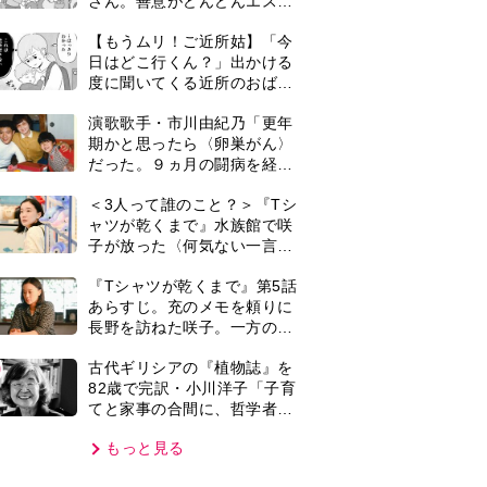
てと家事の合間に、哲学者テ
オプラストスと向き合った50
もっと見る
年」
VIE
集部おすすめ