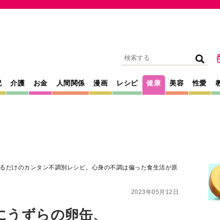
記
介護
お金
人間関係
漫画
レシピ
健康
美容
性愛
るだけのカンタン不調別レシピ。心身の不調は偏った食生活が原
2023年05月12日
にうずらの卵缶、
カンタン不調別レ
偏った食生活が原