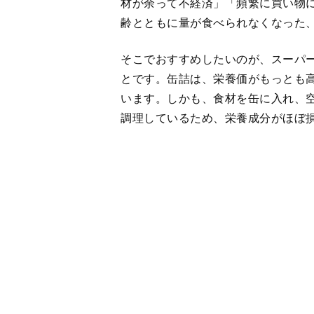
とです。缶詰は、栄養価がもっとも
います。しかも、食材を缶に入れ、
調理しているため、栄養成分がほぼ
なかでも魚類は骨までやわらかくな
部が多くなることで、摂取できる栄
り身と比較すると、カルシウムは43
酸のＤＨＡとＥＰＡは1.3倍も含ま
ほかにも、殺菌料も保存料も不使用
時短になるなど、缶詰には多くのメ
〈サバ缶