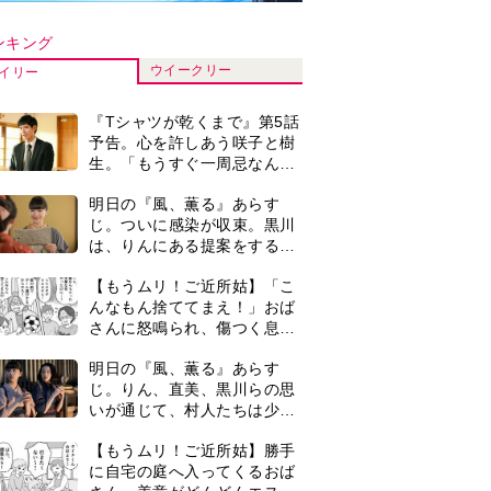
いが通じて、村人たちは少し
ずつ理解を示し始める＜ネタ
【もうムリ！ご近所姑】勝手
バレあり＞
に自宅の庭へ入ってくるおば
さん。善意がどんどんエスカ
レートして…【第2話】
【もうムリ！ご近所姑】「今
日はどこ行くん？」出かける
度に聞いてくる近所のおばさ
ん。毎日監視される生活が始
演歌歌手・市川由紀乃「更年
まり…【第1話】
期かと思ったら〈卵巣がん〉
だった。９ヵ月の闘病を経て
復帰。若くして逝った兄の手
＜3人って誰のこと？＞『Tシ
紙を今も支えに」【2026上半
ャツが乾くまで』水族館で咲
期BEST】
子が放った〈何気ない一言〉
に視聴者「これも何かの伏
『Tシャツが乾くまで』第5話
線？」「子どもの話だと…」
あらすじ。充のメモを頼りに
長野を訪ねた咲子。一方の樹
生の元にもある人物が…＜ネ
0
古代ギリシアの『植物誌』を
タバレあり＞
82歳で完訳・小川洋子「子育