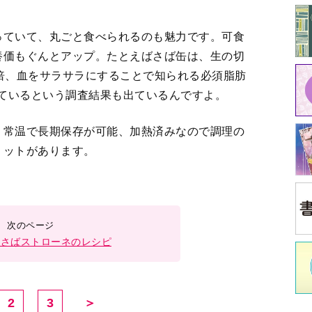
2
3
＞
中
イ