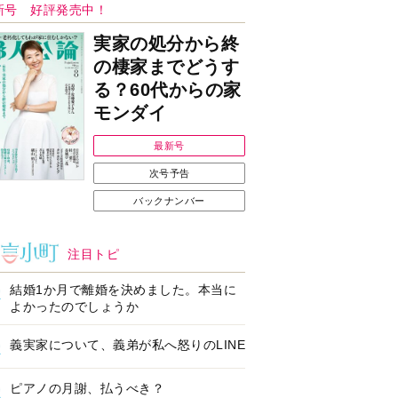
Ｉで始める遺言を書
耳にすっぽり！オーテ
前の準備セミナー開
ィコン補聴器、新しい
スタイルで All in Ear
の「オーティコン ジー
ル」を発売
の健康習慣をサポー
【編集部より】広告ペ
するオープンイヤー
ージについてのお詫び
ヤホン「kikippa イ
と訂正
ン HERALBONY
デル」発売