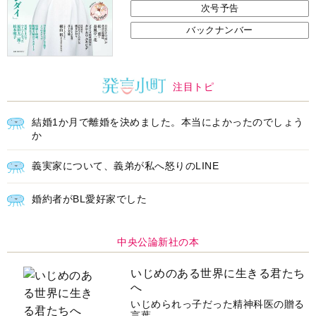
次号予告
バックナンバー
注目トピ
結婚1か月で離婚を決めました。本当によかったのでしょう
か
義実家について、義弟が私へ怒りのLINE
婚約者がBL愛好家でした
中央公論新社の本
いじめのある世界に生きる君たち
へ
いじめられっ子だった精神科医の贈る
言葉