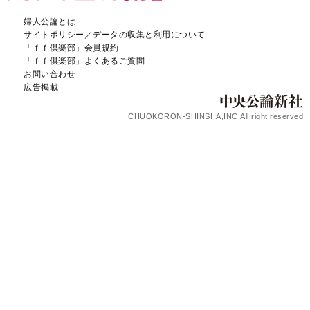
婦人公論とは
サイトポリシー／データの収集と利用について
「ｆｆ倶楽部」会員規約
「ｆｆ倶楽部」よくあるご質問
お問い合わせ
広告掲載
CHUOKORON-SHINSHA,INC.All right reserved