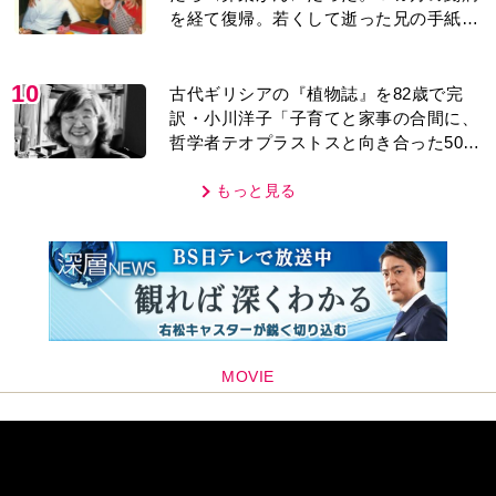
を経て復帰。若くして逝った兄の手紙を
今も支えに」【2026上半期BEST】
10
古代ギリシアの『植物誌』を82歳で完
訳・小川洋子「子育てと家事の合間に、
哲学者テオプラストスと向き合った50
年」
もっと見る
MOVIE