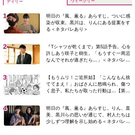
ウイークリー
デイリー
1
明日の『風、薫る』あらすじ。ついに感
染が収束。黒川は、りんにある提案をす
る＜ネタバレあり＞
2
『Tシャツが乾くまで』第5話予告。心を
許しあう咲子と樹生。「もうすぐ一周忌
なんでそれが過ぎたら…」＜ネタバレあ
り＞
3
【もうムリ！ご近所姑】「こんなもん捨
ててまえ！」おばさんに怒鳴られ、傷つ
く息子。私たちが取った行動は…【第3
話】
4
明日の『風、薫る』あらすじ。りん、直
美、黒川らの思いが通じて、村人たちは
少しずつ理解を示し始める＜ネタバレあ
り＞