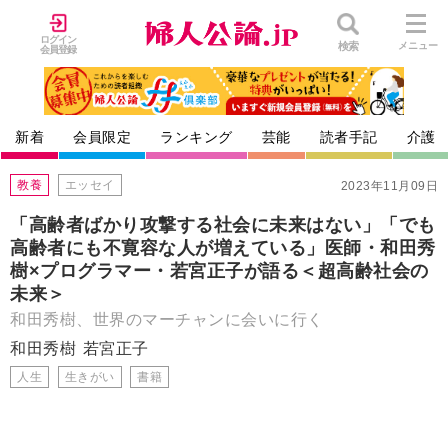
ログイン
検索
メニュー
会員登録
新着
会員限定
ランキング
芸能
読者手記
介護
教養
エッセイ
2023年11月09日
「高齢者ばかり攻撃する社会に未来はない」「でも
高齢者にも不寛容な人が増えている」医師・和田秀
樹×プログラマー・若宮正子が語る＜超高齢社会の
未来＞
和田秀樹、世界のマーチャンに会いに行く
和田秀樹
若宮正子
人生
生きがい
書籍