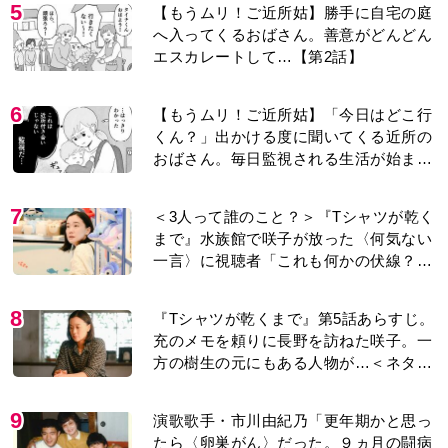
5
【もうムリ！ご近所姑】勝手に自宅の庭
へ入ってくるおばさん。善意がどんどん
エスカレートして…【第2話】
6
【もうムリ！ご近所姑】「今日はどこ行
くん？」出かける度に聞いてくる近所の
おばさん。毎日監視される生活が始ま
り…【第1話】
7
＜3人って誰のこと？＞『Tシャツが乾く
まで』水族館で咲子が放った〈何気ない
一言〉に視聴者「これも何かの伏線？」
「子どもの話だと…」
8
『Tシャツが乾くまで』第5話あらすじ。
充のメモを頼りに長野を訪ねた咲子。一
方の樹生の元にもある人物が…＜ネタバ
レあり＞
9
演歌歌手・市川由紀乃「更年期かと思っ
たら〈卵巣がん〉だった。９ヵ月の闘病