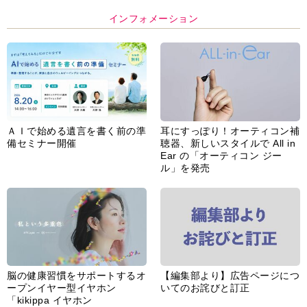
インフォメーション
ＡＩで始める遺言を書く前の準
耳にすっぽり！オーティコン補
備セミナー開催
聴器、新しいスタイルで All in
Ear の「オーティコン ジー
ル」を発売
脳の健康習慣をサポートするオ
【編集部より】広告ページにつ
ープンイヤー型イヤホン
いてのお詫びと訂正
「kikippa イヤホン