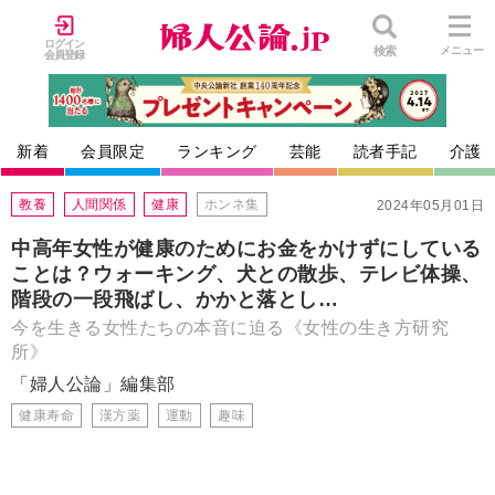
ログイン
検索
メニュー
会員登録
新着
会員限定
ランキング
芸能
読者手記
介護
教養
人間関係
健康
ホンネ集
2024年05月01日
中高年女性が健康のためにお金をかけずにしている
ことは？ウォーキング、犬との散歩、テレビ体操、
階段の一段飛ばし、かかと落とし…
今を生きる女性たちの本音に迫る《女性の生き方研究
所》
「婦人公論」編集部
健康寿命
漢方薬
運動
趣味