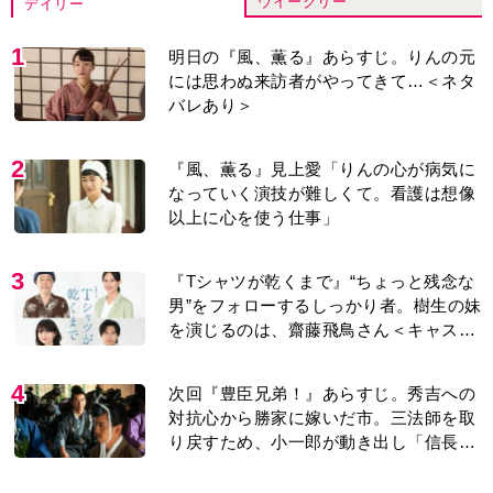
ウイークリー
デイリー
1
明日の『風、薫る』あらすじ。りんの元
には思わぬ来訪者がやってきて…＜ネタ
バレあり＞
2
『風、薫る』見上愛「りんの心が病気に
なっていく演技が難しくて。看護は想像
以上に心を使う仕事」
3
『Tシャツが乾くまで』“ちょっと残念な
男”をフォローするしっかり者。樹生の妹
を演じるのは、齋藤飛鳥さん＜キャスト
紹介＞
4
次回『豊臣兄弟！』あらすじ。秀吉への
対抗心から勝家に嫁いだ市。三法師を取
り戻すため、小一郎が動き出し「信長の
葬儀」を仕掛けるが…＜ネタバレあり＞