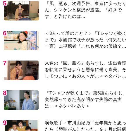
5
『風、薫る』次週予告。東京に戻ったり
ん。シマケンと横沢が遭遇。「好きで
す」と告げたのは…
6
＜3人って誰のこと？＞『Tシャツが乾く
まで』水族館で咲子が放った〈何気ない
一言〉に視聴者「これも何かの伏線？」
「子どもの話だと…」
7
来週の『風、薫る』あらすじ。派出看護
を軌道に乗せようと懸命に働く直美。そ
してついに＜あの人＞が…＜ネタバレあ
り＞
8
『Tシャツが乾くまで』第6話あらすじ。
突然帰ってきた充が明かす失踪の真実
は…＜ネタバレあり＞
9
演歌歌手・市川由紀乃「更年期かと思っ
たら〈卵巣がん〉だった。９ヵ月の闘病