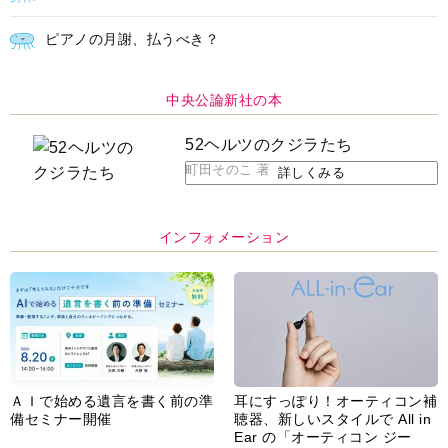
ピアノの月謝、払うべき？
中央公論新社の本
52ヘルツのクジラたち
町田そのこ 著
詳しくみる
インフォメーション
ＡＩで始める遺言を書く前の準
耳にすっぽり！オーティコン補
備セミナー開催
聴器、新しいスタイルで All in
Ear の「オーティコン ジー