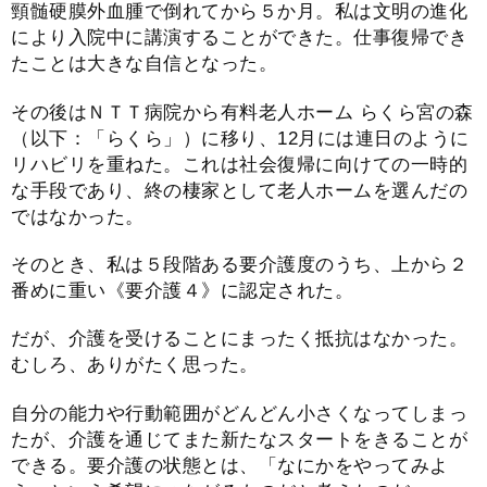
頸髄硬膜外血腫で倒れてから５か月。私は文明の進化
により入院中に講演することができた。仕事復帰でき
たことは大きな自信となった。
その後はＮＴＴ病院から有料老人ホーム らくら宮の森
（以下：「らくら」）に移り、12月には連日のように
リハビリを重ねた。これは社会復帰に向けての一時的
な手段であり、終の棲家として老人ホームを選んだの
ではなかった。
そのとき、私は５段階ある要介護度のうち、上から２
番めに重い《要介護４》に認定された。
だが、介護を受けることにまったく抵抗はなかった。
むしろ、ありがたく思った。
自分の能力や行動範囲がどんどん小さくなってしまっ
たが、介護を通じてまた新たなスタートをきることが
できる。要介護の状態とは、「なにかをやってみよ