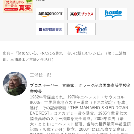
出典＝『諦めない心、ゆだねる勇気 老いに親しむレシピ』（著：三浦雄一
郎、三浦豪太／主婦と生活社）
三浦雄一郎
プロスキーヤー、冒険家、クラーク記念国際高等学校名
誉校長
1932年青森生まれ。1970年エベレスト・サウスコル
8000ｍ 世界最高地点スキー滑降（ギネス認定）を成し
遂げ、その記録映画「THE MAN WHO SKIED DOWN
EVEREST」はアカデミー賞を受賞。1985年世界七大
陸最高峰のスキー滑降を完全達成。2003年次男（豪
太）とともにエベレスト登頂、当時の世界最高年齢登頂
記録（70歳７か月）樹立。2008年には75歳で２度目、