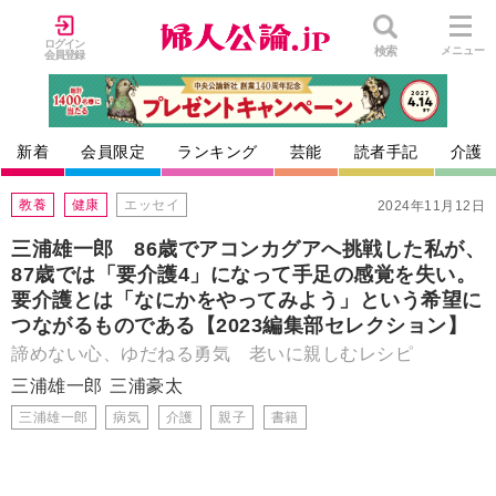
ログイン
検索
メニュー
会員登録
新着
会員限定
ランキング
芸能
読者手記
介護
教養
健康
エッセイ
2024年11月12日
三浦雄一郎 86歳でアコンカグアへ挑戦した私が、
87歳では「要介護4」になって手足の感覚を失い。
要介護とは「なにかをやってみよう」という希望に
つながるものである【2023編集部セレクション】
諦めない心、ゆだねる勇気 老いに親しむレシピ
三浦雄一郎
三浦豪太
三浦雄一郎
病気
介護
親子
書籍