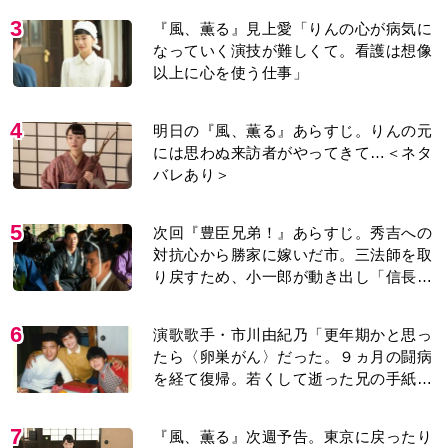
3
『風、薫る』見上愛「りんの心が病気に
なっていく演技が難しくて。看護は想像
以上に心を使う仕事」
4
明日の『風、薫る』あらすじ。りんの元
には思わぬ来訪者がやってきて…＜ネタ
バレあり＞
5
次回『豊臣兄弟！』あらすじ。秀吉への
対抗心から勝家に嫁いだ市。三法師を取
り戻すため、小一郎が動き出し「信長の
葬儀」を仕掛けるが…＜ネタバレあり＞
6
演歌歌手・市川由紀乃「更年期かと思っ
たら〈卵巣がん〉だった。９ヵ月の闘病
を経て復帰。若くして逝った兄の手紙を
今も支えに」【2026上半期BEST】
7
『風、薫る』次週予告。東京に戻ったり