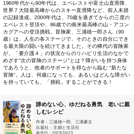
1960年代から90年代は、エベレストや富士山直滑降、
世界７大陸最高峰からのスキー直滑降など、前人未踏
の記録達成。2000年代は、70歳を過ぎてからの三度の
エベレスト登頂や、86歳での南米最高峰の山・アコン
カグアへの登頂挑戦。冒険家、三浦雄一郎さん（90
歳）は、人生の各ステージで、そのときの自分にでき
る最大限の闘いを続けてきました。その稀代の冒険家
が、「要介護４」の状況からのリハビリ生活のなかで
めざす“次の冒険のステージ”とは？障がいを持つ身体
であろうと、他者のサポートを得ながら臨む “新たな
冒険”。人は、何歳になっても、あるいはどんな障がい
を持っていても、「挑戦」することができる！
諦めない心、ゆだねる勇気 老いに親
しむレシピ
作者：三浦雄一郎、三浦豪太
出版社：主婦と生活社
発売日：2023/10/13