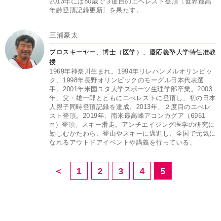
2013年には80歳で３度目のエベレスト登頂〔世界最高
年齢登頂記録更新〕を果たす。
三浦豪太
プロスキーヤー、博士（医学）、慶応義塾大学特任准教
授
1969年神奈川生まれ。1994年リレハンメルオリンピッ
ク、1998年長野オリンピックのモーグル日本代表選
手。2001年米国ユタ大学スポーツ生理学部卒業。2003
年、父・雄一郎とともにエべレストに登頂し、初の日本
人親子同時登頂記録を達成。2013年、２度目のエべレ
スト登頂。2019年、南米最高峰アコンカグア（6961
m）登頂、スキー滑走。アンチエイジング医学の研究に
勤しむかたわら、登山やスキーに邁進し、全国で元気に
なれるアウトドアイベントや講義を行っている。
＜
1
2
3
4
5