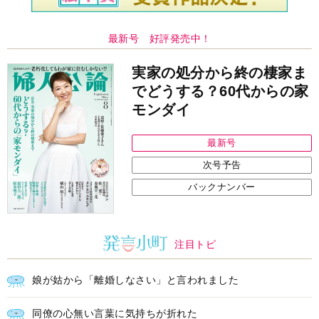
最新号 好評発売中！
実家の処分から終の棲家ま
でどうする？60代からの家
モンダイ
最新号
次号予告
バックナンバー
注目トピ
娘が姑から「離婚しなさい」と言われました
同僚の心無い言葉に気持ちが折れた