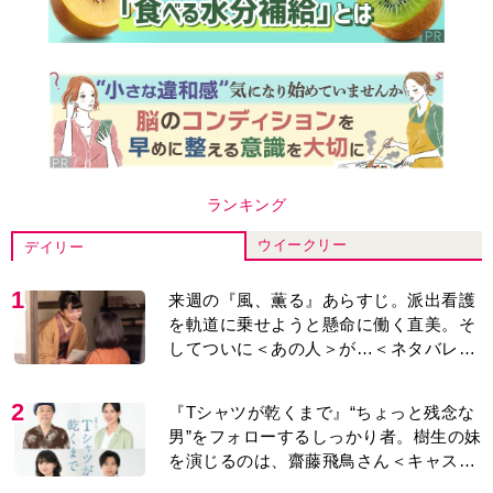
ランキング
ウイークリー
デイリー
1
来週の『風、薫る』あらすじ。派出看護
を軌道に乗せようと懸命に働く直美。そ
してついに＜あの人＞が…＜ネタバレあ
り＞
2
『Tシャツが乾くまで』“ちょっと残念な
男”をフォローするしっかり者。樹生の妹
を演じるのは、齋藤飛鳥さん＜キャスト
紹介＞