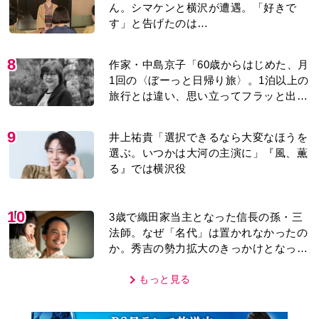
ん。シマケンと横沢が遭遇。「好きで
す」と告げたのは…
8
作家・中島京子「60歳からはじめた、月
1回の〈ぼーっと日帰り旅〉。1泊以上の
旅行とは違い、思い立ってフラッと出か
けられるのがいいところ」【2026上半期
BEST】
9
井上祐貴「選択できるなら大変なほうを
選ぶ。いつかは大河の主演に」『風、薫
る』では横沢役
10
3歳で織田家当主となった信長の孫・三
法師。なぜ「名代」は置かれなかったの
か。秀吉の勢力拡大のきっかけとなった
「清須会議」の背景とは…。濱田浩一郎
が『豊臣兄弟！』を解説
もっと見る