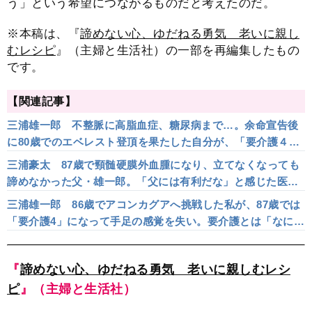
う」という希望につながるものだと考えたのだ。
※本稿は、『
諦めない心、ゆだねる勇気 老いに親し
むレシピ
』（主婦と生活社）の一部を再編集したもの
です。
【関連記事】
三浦雄一郎 不整脈に高脂血症、糖尿病まで…。余命宣告後
に80歳でのエベレスト登頂を果たした自分が、「要介護４」
を乗り越えて富士登山に挑めた理由とは？
三浦豪太 87歳で頸髄硬膜外血腫になり、立てなくなっても
諦めなかった父・雄一郎。「父には有利だな」と感じた医師
の一言とは
三浦雄一郎 86歳でアコンカグアへ挑戦した私が、87歳では
「要介護4」になって手足の感覚を失い。要介護とは「なにか
をやってみよう」という希望につながるものである
『
諦めない心、ゆだねる勇気 老いに親しむレシ
ピ
』（主婦と生活社）