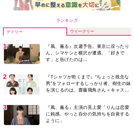
ランキング
ウイークリー
デイリー
1
『風、薫る』次週予告。東京に戻ったり
ん。シマケンと横沢が遭遇。「好きで
す」と告げたのは…
2
『Tシャツが乾くまで』“ちょっと残念な
男”をフォローするしっかり者。樹生の妹
を演じるのは、齋藤飛鳥さん＜キャスト
紹介＞
3
『風、薫る』主演の見上愛「りんは恋愛
に鈍感。やっと自分の気持ちを自覚する
ように」