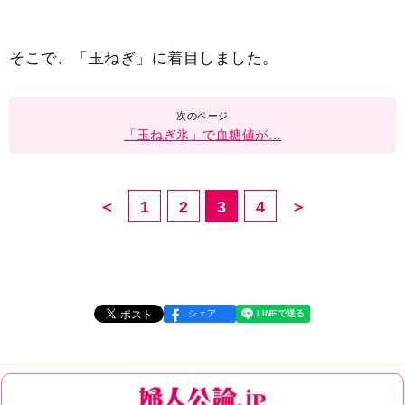
そこで、「玉ねぎ」に着目しました。
「玉ねぎ氷」で血糖値が…
＜
1
2
3
4
＞
シェア