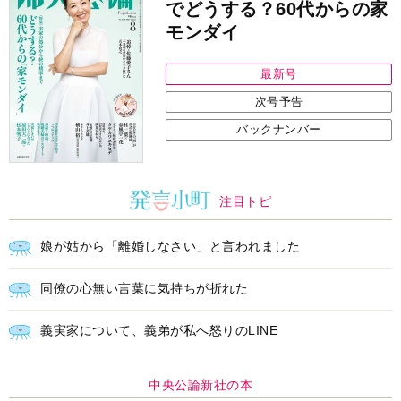
でどうする？60代からの家
モンダイ
最新号
次号予告
バックナンバー
注目トピ
娘が姑から「離婚しなさい」と言われました
同僚の心無い言葉に気持ちが折れた
義実家について、義弟が私へ怒りのLINE
中央公論新社の本