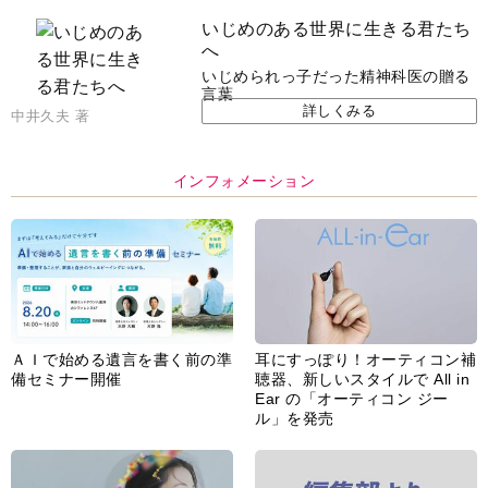
いじめのある世界に生きる君たち
へ
いじめられっ子だった精神科医の贈る
言葉
詳しくみる
中井久夫 著
インフォメーション
ＡＩで始める遺言を書く前の準
耳にすっぽり！オーティコン補
備セミナー開催
聴器、新しいスタイルで All in
Ear の「オーティコン ジー
ル」を発売