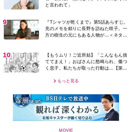
と言われて」
9
『Tシャツが乾くまで』第5話あらすじ。
充のメモを頼りに長野を訪ねた咲子。一
方の樹生の元にもある人物が…＜ネタバ
レあり＞
10
【もうムリ！ご近所姑】「こんなもん捨
ててまえ！」おばさんに怒鳴られ、傷つ
く息子。私たちが取った行動は…【第3
話】
もっと見る
MOVIE