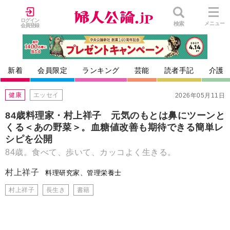
ログイン
検索
メニュー
会員登録
新着
会員限定
ランキング
芸能
読者手記
介護
健康
エッセイ
2026年05月11日
84歳料理家・村上祥子 元気のもとは鼻にツーンと
くる＜あの野菜＞。血糖値改善も期待できる簡単レ
シピを公開
84歳。食べて、歩いて、カッコよく生きる。
村上祥子
料理研究家、管理栄養士
村上祥子
長生き
書籍