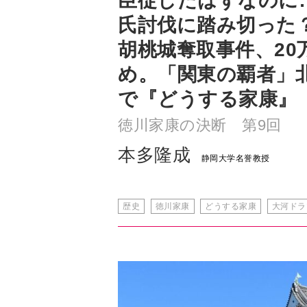
臣従したはずなのに
氏討伐に踏み切った
胡桃城奪取事件、20
め。「関東の覇者」
で『どうする家康』
徳川家康の決断 第9回
本多隆成
静岡大学名誉教授
歴史
徳川家康
どうする家康
大河ドラ