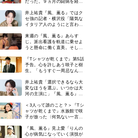
だった。９ヵ月の闘病を経て
復帰。若くして逝った兄の手
井上祐貴『風、薫る』ではク
紙を今も支えに」【2026上半
セ強の記者・横沢役「陽気な
期BEST】
イタリア人のようにと言われ
て」
来週の『風、薫る』あらす
じ。派出看護を軌道に乗せよ
うと懸命に働く直美。そして
ついに＜あの人＞が…＜ネタ
『Tシャツが乾くまで』第5話
バレあり＞
予告。心を許しあう咲子と樹
生。「もうすぐ一周忌なんで
それが過ぎたら…」＜ネタバ
井上祐貴「選択できるなら大
レあり＞
変なほうを選ぶ。いつかは大
河の主演に」『風、薫る』で
は横沢役
＜3人って誰のこと？＞『Tシ
ャツが乾くまで』水族館で咲
子が放った〈何気ない一言〉
に視聴者「これも何かの伏
0
『風、薫る』見上愛「りんの
線？」「子どもの話だと…」
心が病気になっていく演技が