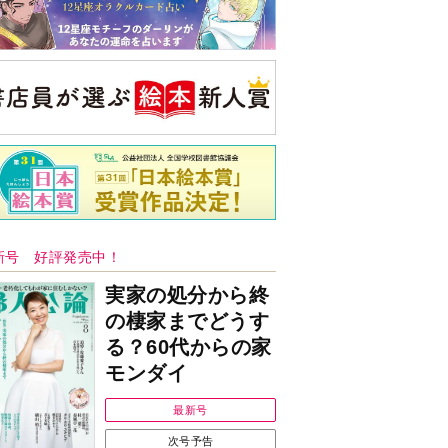
新号 好評発売中！
実家の処分から終
の棲家までどうす
る？60代からの家
モンダイ
最新号
次号予告