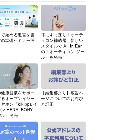
Ｉで始める遺言を書
耳にすっぽり！オーテ
前の準備セミナー開
ィコン補聴器、新しい
スタイルで All in Ear
の「オーティコン ジー
ル」を発売
の健康習慣をサポー
【編集部より】広告ペ
するオープンイヤー
ージについてのお詫び
ヤホン「kikippa イ
と訂正
ン HERALBONY
デル」発売