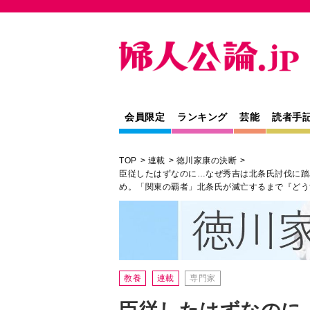
会員限定
ランキング
芸能
読者手
TOP
連載
徳川家康の決断
臣従したはずなのに…なぜ秀吉は北条氏討伐に踏
め。「関東の覇者」北条氏が滅亡するまで『どう
教養
連載
専門家