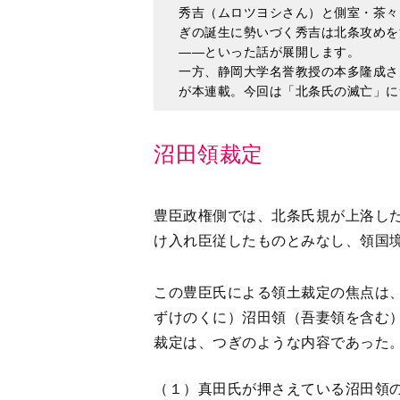
秀吉（ムロツヨシさん）と側室・茶々
ぎの誕生に勢いづく秀吉は北条攻めを
――といった話が展開します。
一方、静岡大学名誉教授の本多隆成さ
が本連載。今回は「北条氏の滅亡」に
沼田領裁定
豊臣政権側では、北条氏規が上洛し
け入れ臣従したものとみなし、領国
この豊臣氏による領土裁定の焦点は
ずけのくに）沼田領（吾妻領を含む
裁定は、つぎのような内容であった
（１）真田氏が押さえている沼田領