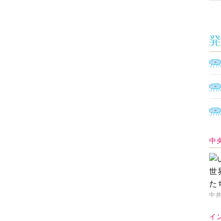
中
中井
イ