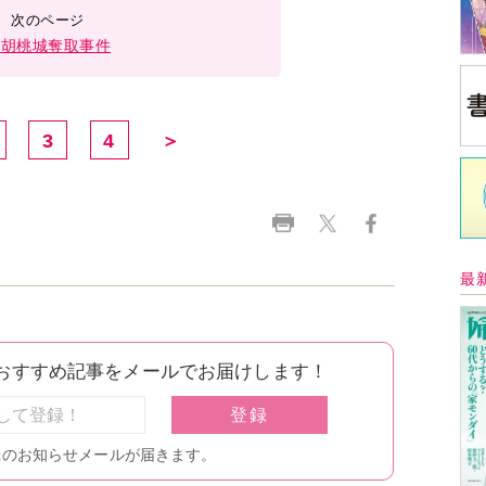
名胡桃城奪取事件
3
4
＞
最