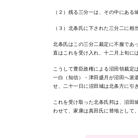
（２）残る三分一は、その中にある
（３）北条氏に下された三分二に相
北条氏はこの三分二裁定に不服であ
直はこれを受け入れ、十二月上旬に
こうして豊臣政権による沼田領裁定
一白（知信）・津田盛月が沼田へ派
せ、二十一日に沼田城は北条方に引
これを受け取った北条氏邦は、沼田
わせて、家康は真田氏に替地として