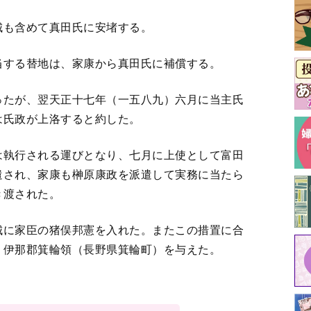
城も含めて真田氏に安堵する。
当する替地は、家康から真田氏に補償する。
ったが、翌天正十七年（一五八九）六月に当主氏
は氏政が上洛すると約した。
は執行される運びとなり、七月に上使として富田
遣され、家康も榊原康政を派遣して実務に当たら
き渡された。
城に家臣の猪俣邦憲を入れた。またこの措置に合
、伊那郡箕輪領（長野県箕輪町）を与えた。