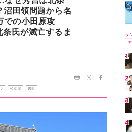
…なぜ秀吉は北条
？沼田領問題から名
万での小田原攻
北条氏が滅亡するま
ラ
デ
1
2
マ
松本潤
書籍
3
4