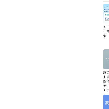
Ａ
く
催
脳
ト
型イ
ヤホ
モ