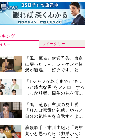
ンキング
ウイークリー
イリー
『風、薫る』次週予告。東京
に戻ったりん。シマケンと横
沢が遭遇。「好きです」と告
げたのは…
『Tシャツが乾くまで』“ちょ
っと残念な男”をフォローする
しっかり者。樹生の妹を演じ
るのは、齋藤飛鳥さん＜キャ
『風、薫る』主演の見上愛
スト紹介＞
「りんは恋愛に鈍感。やっと
自分の気持ちを自覚するよう
に」
演歌歌手・市川由紀乃「更年
期かと思ったら〈卵巣がん〉