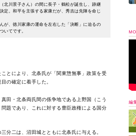
（北川景子さん）の間に長子・鶴松が誕生し、跡継
決定。和平を主張する家康だが、秀吉は先陣を命じ
んが、徳川家康の運命を左右した「決断」に迫るの
ついてです。
MO
たことにより、北条氏が「関東惣無事」政策を受
境目の確定に着手した。
、真田・北条両氏間の係争地である上野国（こう
編
）問題であり、これに対する豊臣政権による国分
。
の三分二は、沼田城とともに北条氏に与える。