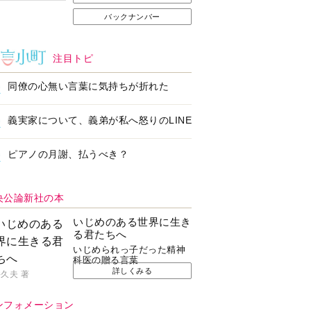
バックナンバー
注目トピ
同僚の心無い言葉に気持ちが折れた
義実家について、義弟が私へ怒りのLINE
ピアノの月謝、払うべき？
央公論新社の本
いじめのある世界に生き
る君たちへ
いじめられっ子だった精神
科医の贈る言葉
詳しくみる
久夫 著
ンフォメーション