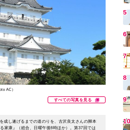
5
6
7
8
o AC）
9
すべての写真を見る
1
を成し遂げるまでの道のりを、古沢良太さんの脚本
る家康』（総合、日曜午後8時ほか）。第37回では