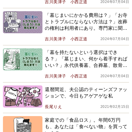
吉川美津子
小西正道
2024年07月04日
「墓じまいにかかる費用は？」「お寺
とトラブルにならない方法は？」改葬
の権利は利用者にあり。専門家に聞く
トラブルなく〈しまう〉方法
吉川美津子
小西正道
2024年07月04日
「墓を持たないという選択はでき
る？」「墓じまい、何から着手すれば
いい？」永代供養墓、合葬墓、散骨…
専門家に聞くトラブルなく〈しまう〉
吉川美津子
小西正道
2024年07月04日
方法
還暦間近、夫公認のティーンズファッ
ションで、今日もアゲアゲな私
長尾りえ
2021年02月15日
家庭での「食品ロス」。年間6万円
も、あなたは「食べない物」を買って