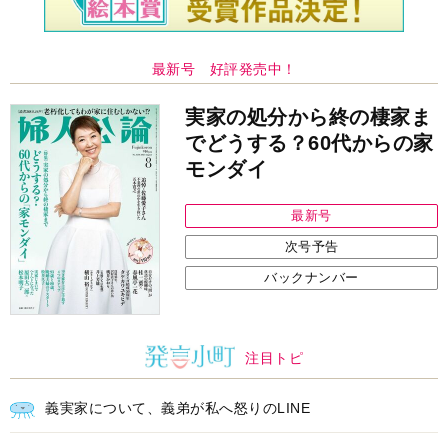
最新号 好評発売中！
実家の処分から終の棲家ま
でどうする？60代からの家
モンダイ
最新号
次号予告
バックナンバー
注目トピ
義実家について、義弟が私へ怒りのLINE
同僚の心無い言葉に気持ちが折れた