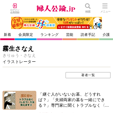
ログイン
検索
メニュー
会員登録
新着
会員限定
ランキング
芸能
読者手記
介護
霧生さなえ
きりゅう・さなえ
イラストレーター
著者一覧
「継ぐ人がいないお墓、どうすれ
ば？」「夫婦両家の墓を一緒にでき
る？」専門家に聞くトラブルなく〈し
まう〉方法