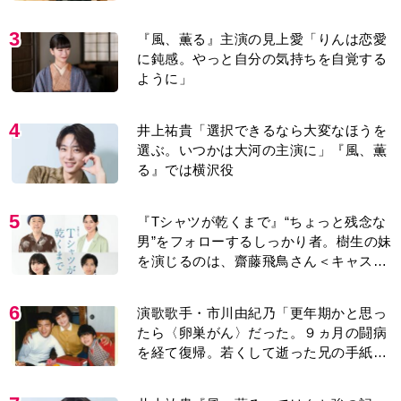
に鈍感。やっと自分の気持ちを自覚する
ように」
4
井上祐貴「選択できるなら大変なほうを
選ぶ。いつかは大河の主演に」『風、薫
る』では横沢役
5
『Tシャツが乾くまで』“ちょっと残念な
男”をフォローするしっかり者。樹生の妹
を演じるのは、齋藤飛鳥さん＜キャスト
紹介＞
6
演歌歌手・市川由紀乃「更年期かと思っ
たら〈卵巣がん〉だった。９ヵ月の闘病
を経て復帰。若くして逝った兄の手紙を
今も支えに」【2026上半期BEST】
7
井上祐貴『風、薫る』ではクセ強の記
者・横沢役「陽気なイタリア人のように
と言われて」