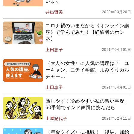
います
井出留美
2020年03月20日
コロナ禍のいまだから《オンライン講
座》で学んでみた！【経験者のホン
ネ】
上田恵子
2021年04月01日
〈大人の女性〉に人気の講座は？ ユ
ーキャン、ニチイ学館、よみうりカル
チャー…
上田恵子
2021年04月01日
熱しやすく冷めやすい私の習い事歴。
60手前でインド舞踊に挑んだら
土屋紀代子
2021年02月11日
〈年金クイズ〉に挑戦！ 後納、加給