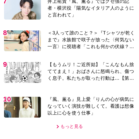
8
＜3人って誰のこと？＞『Tシャツが乾く
まで』水族館で咲子が放った〈何気ない
一言〉に視聴者「これも何かの伏線？」
「子どもの話だと…」
9
【もうムリ！ご近所姑】「こんなもん捨
ててまえ！」おばさんに怒鳴られ、傷つ
く息子。私たちが取った行動は…【第3
話】
10
『風、薫る』見上愛「りんの心が病気に
なっていく演技が難しくて。看護は想像
以上に心を使う仕事」
もっと見る