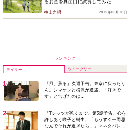
るお金を真面目に試算してみた
横山光昭
2019年06月18日
ランキング
ウイークリー
デイリー
1
『風、薫る』次週予告。東京に戻ったり
ん。シマケンと横沢が遭遇。「好きで
す」と告げたのは…
2
『Tシャツが乾くまで』第5話予告。心を
許しあう咲子と樹生。「もうすぐ一周忌
なんでそれが過ぎたら…」＜ネタバレあ
り＞
3
『風、薫る』主演の見上愛「りんは恋愛