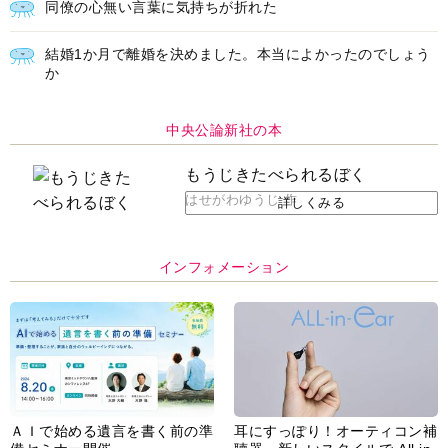
結婚1か月で離婚を決めました。本当によかったのでしょう
か
中央公論新社の本
もうじきたべられるぼく
はせがわゆうじ 作
詳しくみる
インフォメーション
ＡＩで始める遺言を書く前の準
耳にすっぽり！オーティコン補
備セミナー開催
聴器、新しいスタイルで All in
Ear の「オーティコン ジー
ル」を発売