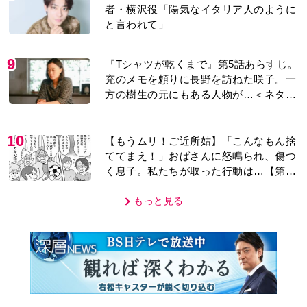
者・横沢役「陽気なイタリア人のように
と言われて」
9
『Tシャツが乾くまで』第5話あらすじ。
充のメモを頼りに長野を訪ねた咲子。一
方の樹生の元にもある人物が…＜ネタバ
レあり＞
10
【もうムリ！ご近所姑】「こんなもん捨
ててまえ！」おばさんに怒鳴られ、傷つ
く息子。私たちが取った行動は…【第3
話】
もっと見る