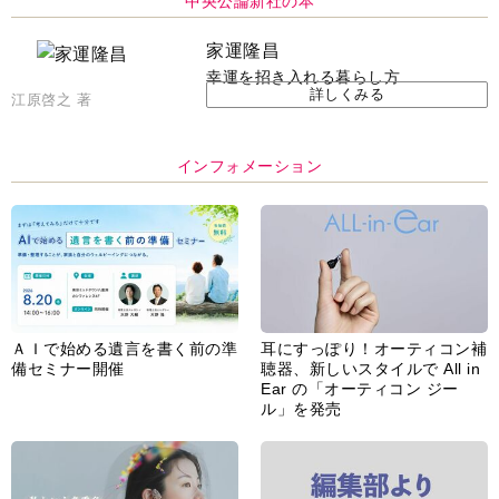
中央公論新社の本
家運隆昌
幸運を招き入れる暮らし方
詳しくみる
江原啓之 著
インフォメーション
ＡＩで始める遺言を書く前の準
耳にすっぽり！オーティコン補
備セミナー開催
聴器、新しいスタイルで All in
Ear の「オーティコン ジー
ル」を発売