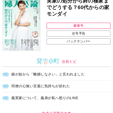
実家の処分から終の棲家ま
でどうする？60代からの家
モンダイ
最新号
次号予告
バックナンバー
注目トピ
娘が姑から「離婚しなさい」と言われました
同僚の心無い言葉に気持ちが折れた
義実家について、義弟が私へ怒りのLINE