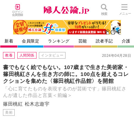
ログイン
検索
メニュー
会員登録
新着
会員限定
ランキング
芸能
読者手記
介護
教養
人間関係
インタビュー
2024年04月28日
書でもなく絵でもない。107歳まで生きた美術家・
篠田桃紅さんを生き方の師に。100点を超えるコレ
クションを集めた〈篠田桃紅作品館〉を開館
「心に育てたものを表現するのが芸術です」篠田桃紅さ
んが遺した作品と言葉＜前編＞
篠田桃紅
松木志遊宇
美術