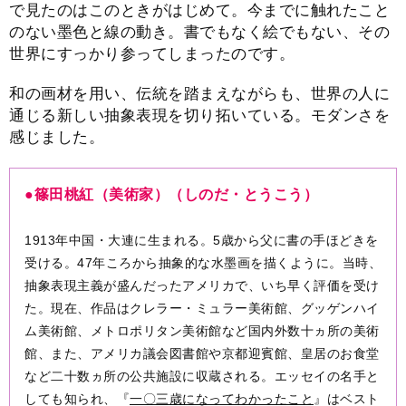
で見たのはこのときがはじめて。今までに触れたこと
のない墨色と線の動き。書でもなく絵でもない、その
世界にすっかり参ってしまったのです。
和の画材を用い、伝統を踏まえながらも、世界の人に
通じる新しい抽象表現を切り拓いている。モダンさを
感じました。
●篠田桃紅（美術家）（しのだ・とうこう）
1913年中国・大連に生まれる。5歳から父に書の手ほどきを
受ける。47年ころから抽象的な水墨画を描くように。当時、
抽象表現主義が盛んだったアメリカで、いち早く評価を受け
た。現在、作品はクレラー・ミュラー美術館、グッゲンハイ
ム美術館、メトロポリタン美術館など国内外数十ヵ所の美術
館、また、アメリカ議会図書館や京都迎賓館、皇居のお食堂
など二十数ヵ所の公共施設に収蔵される。エッセイの名手と
しても知られ、『
一〇三歳になってわかったこと
』はベスト