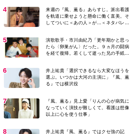
4
来週の『風、薫る』あらすじ。派出看護
を軌道に乗せようと懸命に働く直美。そ
してついに＜あの人＞が…＜ネタバレあ
り＞
5
演歌歌手・市川由紀乃「更年期かと思っ
たら〈卵巣がん〉だった。９ヵ月の闘病
を経て復帰。若くして逝った兄の手紙を
今も支えに」【2026上半期BEST】
6
井上祐貴「選択できるなら大変なほうを
選ぶ。いつかは大河の主演に」『風、薫
る』では横沢役
7
『風、薫る』見上愛「りんの心が病気に
なっていく演技が難しくて。看護は想像
以上に心を使う仕事」
8
井上祐貴『風、薫る』ではクセ強の記