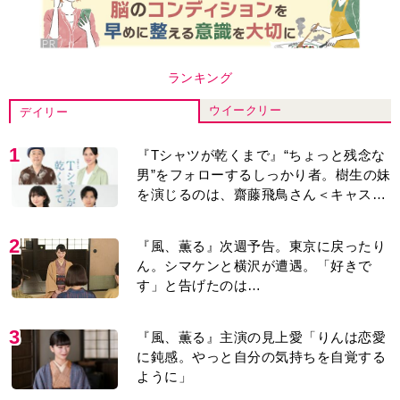
ランキング
ウイークリー
デイリー
1
『Tシャツが乾くまで』“ちょっと残念な
男”をフォローするしっかり者。樹生の妹
を演じるのは、齋藤飛鳥さん＜キャスト
紹介＞
2
『風、薫る』次週予告。東京に戻ったり
ん。シマケンと横沢が遭遇。「好きで
す」と告げたのは…
3
『風、薫る』主演の見上愛「りんは恋愛
に鈍感。やっと自分の気持ちを自覚する
ように」