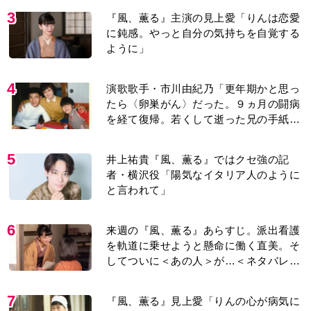
3
『風、薫る』主演の見上愛「りんは恋愛
に鈍感。やっと自分の気持ちを自覚する
ように」
4
演歌歌手・市川由紀乃「更年期かと思っ
たら〈卵巣がん〉だった。９ヵ月の闘病
を経て復帰。若くして逝った兄の手紙を
今も支えに」【2026上半期BEST】
5
井上祐貴『風、薫る』ではクセ強の記
者・横沢役「陽気なイタリア人のように
と言われて」
6
来週の『風、薫る』あらすじ。派出看護
を軌道に乗せようと懸命に働く直美。そ
してついに＜あの人＞が…＜ネタバレあ
り＞
7
『風、薫る』見上愛「りんの心が病気に