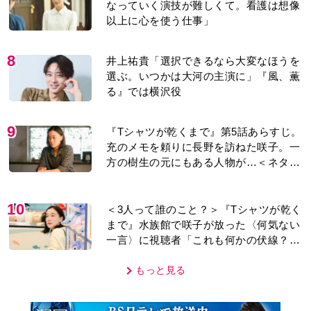
なっていく演技が難しくて。看護は想像
以上に心を使う仕事」
8
井上祐貴「選択できるなら大変なほうを
選ぶ。いつかは大河の主演に」『風、薫
る』では横沢役
9
『Tシャツが乾くまで』第5話あらすじ。
充のメモを頼りに長野を訪ねた咲子。一
方の樹生の元にもある人物が…＜ネタバ
レあり＞
10
＜3人って誰のこと？＞『Tシャツが乾く
まで』水族館で咲子が放った〈何気ない
一言〉に視聴者「これも何かの伏線？」
「子どもの話だと…」
もっと見る