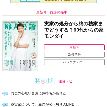
最新号 好評発売中！
実家の処分から終の棲家ま
でどうする？60代からの家
モンダイ
最新号
次号予告
バックナンバー
注目トピ
同僚の心無い言葉に気持ちが折れた
義実家について、義弟が私へ怒りのLINE