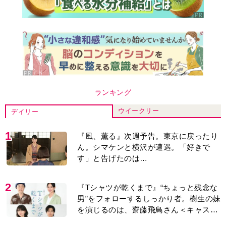
ランキング
ウイークリー
デイリー
1
『風、薫る』次週予告。東京に戻ったり
ん。シマケンと横沢が遭遇。「好きで
す」と告げたのは…
2
『Tシャツが乾くまで』“ちょっと残念な
男”をフォローするしっかり者。樹生の妹
を演じるのは、齋藤飛鳥さん＜キャスト
紹介＞