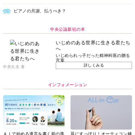
ピアノの月謝、払うべき？
中央公論新社の本
いじめのある世界に生きる君たち
へ
いじめられっ子だった精神科医の贈る
言葉
詳しくみる
中井久夫 著
インフォメーション
ＡＩで始める遺言を書く前の準
耳にすっぽり！オーティコン補