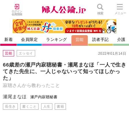
ログイン
検索
メニュー
会員登録
新着
会員限定
ランキング
芸能
読者手記
介護
芸能
エッセイ
2022年01月14日
66歳差の瀬戸内寂聴秘書・瀬尾まなほ「一人で生き
てきた先生に、一人じゃないって知ってほしかっ
た」
寂聴さんから教わったこと
瀬尾まなほ
瀬戸内寂聴秘書
長生き
書くこと
人生
書籍