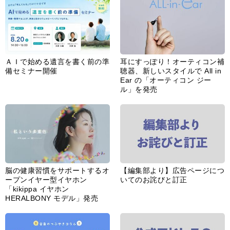
ＡＩで始める遺言を書く前の準
耳にすっぽり！オーティコン補
備セミナー開催
聴器、新しいスタイルで All in
Ear の「オーティコン ジー
ル」を発売
脳の健康習慣をサポートするオ
【編集部より】広告ページにつ
ープンイヤー型イヤホン
いてのお詫びと訂正
「kikippa イヤホン
HERALBONY モデル」発売