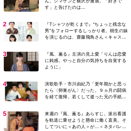
ん。シマケンと横沢が遭遇。「好きで
す」と告げたのは…
2
『Tシャツが乾くまで』“ちょっと残念な
男”をフォローするしっかり者。樹生の妹
を演じるのは、齋藤飛鳥さん＜キャスト
紹介＞
3
『風、薫る』主演の見上愛「りんは恋愛
に鈍感。やっと自分の気持ちを自覚する
ように」
4
演歌歌手・市川由紀乃「更年期かと思っ
たら〈卵巣がん〉だった。９ヵ月の闘病
を経て復帰。若くして逝った兄の手紙を
今も支えに」【2026上半期BEST】
5
来週の『風、薫る』あらすじ。派出看護
を軌道に乗せようと懸命に働く直美。そ
してついに＜あの人＞が…＜ネタバレあ