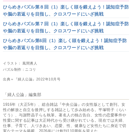
ひらめきパズル第８回（1）楽しく頭を鍛えよう！認知症予防
や脳の若返りを目指し、クロスワードにいざ挑戦
ひらめきパズル第７回（1）楽しく頭を鍛えよう！認知症予防
や脳の若返りを目指し、クロスワードにいざ挑戦
ひらめきパズル第6回（1）楽しく頭を鍛えよう！認知症予防
や脳の若返りを目指し、クロスワードにいざ挑戦
イラスト： 風間勇人
パズル制作：ニコリ
出典＝『婦人公論』2022年10月号
「婦人公論」編集部
1916年（大正5年）、総合雑誌『中央公論』の女性版として創刊。女
性の解放と自立を後押しする雑誌として歩み始める。平塚明子（らい
てう）、与謝野晶子らも執筆。著名人の独占告白、女性の恋愛事件や
性愛に関する記事は大正時代から受け継がれている。現在では夫婦、
仕事、子育て、人づきあい、恋愛、性、健康など女性たちに身近で切
実なテーマを掲載。2026年には創刊110周年を迎えた