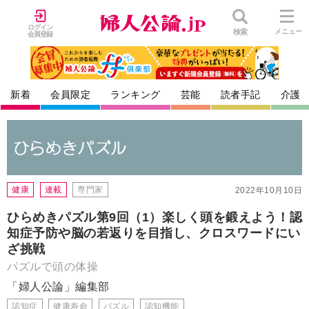
ログイン
検索
メニュー
会員登録
新着
会員限定
ランキング
芸能
読者手記
介護
健康
連載
専門家
2022年10月10日
ひらめきパズル第9回（1）楽しく頭を鍛えよう！認
知症予防や脳の若返りを目指し、クロスワードにい
ざ挑戦
パズルで頭の体操
「婦人公論」編集部
認知症
健康寿命
パズル
認知機能