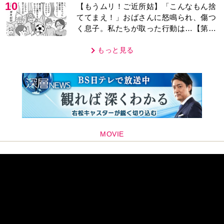
10
【もうムリ！ご近所姑】「こんなもん捨
ててまえ！」おばさんに怒鳴られ、傷つ
く息子。私たちが取った行動は…【第3
話】
もっと見る
MOVIE