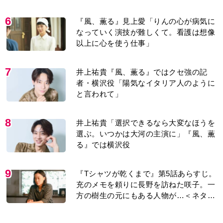
り＞
6
『風、薫る』見上愛「りんの心が病気に
なっていく演技が難しくて。看護は想像
以上に心を使う仕事」
7
井上祐貴『風、薫る』ではクセ強の記
者・横沢役「陽気なイタリア人のように
と言われて」
8
井上祐貴「選択できるなら大変なほうを
選ぶ。いつかは大河の主演に」『風、薫
る』では横沢役
9
『Tシャツが乾くまで』第5話あらすじ。
充のメモを頼りに長野を訪ねた咲子。一
方の樹生の元にもある人物が…＜ネタバ
レあり＞