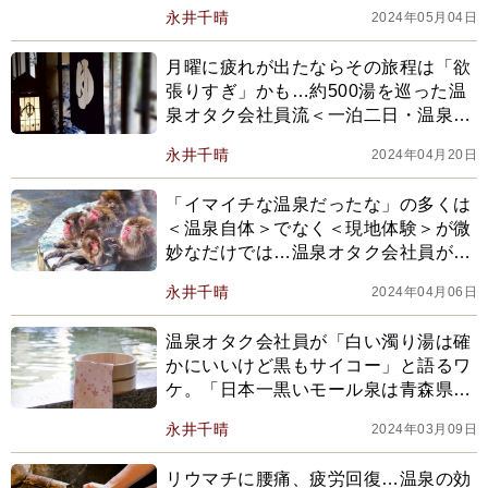
向きな面が…」
永井千晴
2024年05月04日
月曜に疲れが出たならその旅程は「欲
張りすぎ」かも…約500湯を巡った温
泉オタク会社員流＜一泊二日・温泉旅
行の過ごし方＞
永井千晴
2024年04月20日
「イマイチな温泉だったな」の多くは
＜温泉自体＞でなく＜現地体験＞が微
妙なだけでは…温泉オタク会社員が実
践する満足度を上げる方法
永井千晴
2024年04月06日
温泉オタク会社員が「白い濁り湯は確
かにいいけど黒もサイコー」と語るワ
ケ。「日本一黒いモール泉は青森県の
東北温泉。湯底が見えない真っ黒な色
永井千晴
2024年03月09日
湯は迫力満点！」
リウマチに腰痛、疲労回復…温泉の効