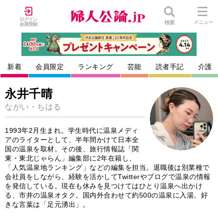
ログイン
検索
メニュー
会員登録
新着
会員限定
ランキング
芸能
読者手記
介護
永井千晴
ながい・ちはる
1993年2月生まれ。学生時代に温泉メディ
アのライターとして、半年間かけて日本全
国の温泉を取材。その後、旅行情報誌「関
東・東北じゃらん」編集部に2年在籍し、
「人気温泉地ランキング」などの編集を担当。退職後は別業種で
会社員をしながら、経験を活かしてTwitterやブログで温泉の情報
を発信している。現在も休みを見つけてはひとり温泉へ出かけ
る、市井の温泉オタク。国内外合わせて約500の温泉に入湯。好
きな言葉は「足元湧出」。