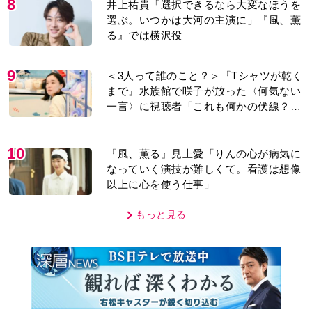
る』では横沢役
9
＜3人って誰のこと？＞『Tシャツが乾く
まで』水族館で咲子が放った〈何気ない
一言〉に視聴者「これも何かの伏線？」
「子どもの話だと…」
10
『風、薫る』見上愛「りんの心が病気に
なっていく演技が難しくて。看護は想像
以上に心を使う仕事」
もっと見る
MOVIE