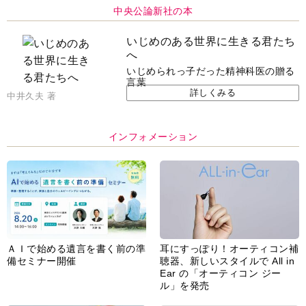
いじめのある世界に生きる君たち
へ
いじめられっ子だった精神科医の贈る
言葉
詳しくみる
中井久夫 著
インフォメーション
ＡＩで始める遺言を書く前の準
耳にすっぽり！オーティコン補
備セミナー開催
聴器、新しいスタイルで All in
Ear の「オーティコン ジー
ル」を発売