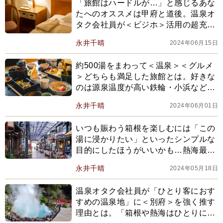
「旅館はハードルが…」と感じるあな
たへのオススメは甲府と道後。温泉オ
タク会社員が＜ビジホ＞活用の超充実
プランをご提案
永井千晴
2024年06月15日
約500湯をまわって＜温泉＞＜グルメ
＞どちらも満足した旅館とは。好きな
のは源泉温度が高い鉄輪・小浜などで
食べられる料理で…
永井千晴
2024年06月01日
いつも賑わう箱根を楽しむには「この
湯に浸かりたい」といったシンプルな
目的にしたほうがいいかも…熱海最高
の穴場は＜二駅隣＞にアリ
永井千晴
2024年05月18日
温泉オタク会社員が「ひとり客におす
すめの温泉地」に＜別府＞を強く推す
理由とは。「箱根や熱海はひとりに不