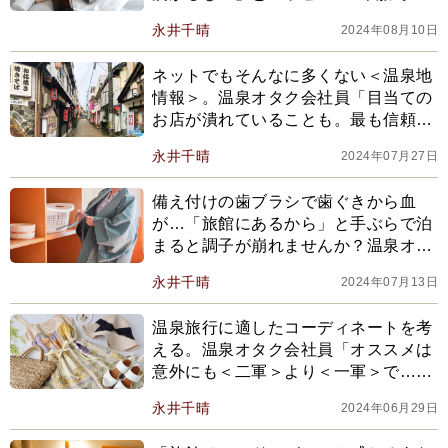
ごしていた温泉オタク会社員が気づい
永井千晴
2024年08月10日
たこと
ネットでもそんなに多くない＜温泉地
情報＞。温泉オタク会社員「目当ての
お店が潰れていることも。最も信頼で
きるのは現地入手の…」
永井千晴
2024年07月27日
備え付けの歯ブラシで歯ぐきから血
が…「旅館にあるから」と手ぶらで泊
まると調子が崩れませんか？温泉オタ
ク会社員が旅先に持っていく＜マスト
永井千晴
2024年07月13日
アイテム＞紹介
温泉旅行に適したコーディネートを考
える。温泉オタク会社員「オススメは
意外にも＜二軍＞より＜一軍＞で…」
その理由は？
永井千晴
2024年06月29日