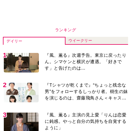
ランキング
ウイークリー
デイリー
1
『風、薫る』次週予告。東京に戻ったり
ん。シマケンと横沢が遭遇。「好きで
す」と告げたのは…
2
『Tシャツが乾くまで』“ちょっと残念な
男”をフォローするしっかり者。樹生の妹
を演じるのは、齋藤飛鳥さん＜キャスト
紹介＞
3
『風、薫る』主演の見上愛「りんは恋愛
に鈍感。やっと自分の気持ちを自覚する
ように」
4
演歌歌手・市川由紀乃「更年期かと思っ