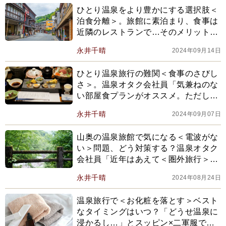
ひとり温泉をより豊かにする選択肢＜
泊食分離＞。旅館に素泊まり、食事は
近隣のレストランで…そのメリットを
考える
永井千晴
2024年09月14日
ひとり温泉旅行の難関＜食事のさびし
さ＞。温泉オタク会社員「気兼ねのな
い部屋食プランがオススメ。ただし油
断できないのは…」
永井千晴
2024年09月07日
山奥の温泉旅館で気になる＜電波がな
い＞問題、どう対策する？温泉オタク
会社員「近年はあえて＜圏外旅行＞を
選ぶ人も。オススメは青森県の…」
永井千晴
2024年08月24日
温泉旅行で＜お化粧を落とす＞ベスト
なタイミングはいつ？「どうせ温泉に
浸かるし…」とスッピン×二軍服で過