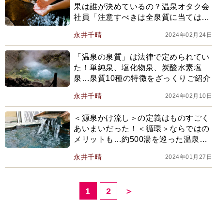
果は誰が決めているの？温泉オタク会
社員「注意すべきは全泉質に当てはま
る適応症もあるということ」
永井千晴
2024年02月24日
「温泉の泉質」は法律で定められてい
た！単純泉、塩化物泉、炭酸水素塩
泉…泉質10種の特徴をざっくりご紹介
永井千晴
2024年02月10日
＜源泉かけ流し＞の定義はものすごく
あいまいだった！＜循環＞ならではの
メリットも…約500湯を巡った温泉オ
タク会社員が教える「簡単な見分け
永井千晴
2024年01月27日
方」
1
2
＞