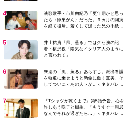
たら〈卵巣がん〉だった。９ヵ月の闘病
を経て復帰。若くして逝った兄の手紙を
今も支えに」【2026上半期BEST】
5
井上祐貴『風、薫る』ではクセ強の記
者・横沢役「陽気なイタリア人のように
と言われて」
6
来週の『風、薫る』あらすじ。派出看護
を軌道に乗せようと懸命に働く直美。そ
してついに＜あの人＞が…＜ネタバレあ
り＞
7
『Tシャツが乾くまで』第5話予告。心を
許しあう咲子と樹生。「もうすぐ一周忌
なんでそれが過ぎたら…」＜ネタバレあ
り＞
8
井上祐貴「選択できるなら大変なほうを
選ぶ。いつかは大河の主演に」『風、薫