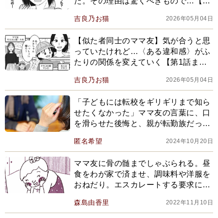
た。その理由は驚くべきもので…【第
2話まんが】
吉良乃お猫
2026年05月04日
【似た者同士のママ友】気が合うと思
っていたけれど…〈ある違和感〉がふ
たりの関係を変えていく【第1話まん
が】
吉良乃お猫
2026年05月04日
「子どもには転校をギリギリまで知ら
せたくなかった」ママ友の言葉に、口
を滑らせた後悔と、親が転勤族だった
子どもの頃の思い出が交錯し
匿名希望
2024年10月20日
ママ友に骨の髄までしゃぶられる。昼
食をわが家で済ませ、調味料や洋服を
おねだり。エスカレートする要求に嫌
気が差して…
森島由香里
2022年11月10日