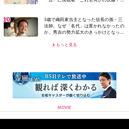
「子どもの話だと…」
10
3歳で織田家当主となった信長の孫・三
法師。なぜ「名代」は置かれなかったの
か。秀吉の勢力拡大のきっかけとなった
「清須会議」の背景とは…。濱田浩一郎
が『豊臣兄弟！』を解説
もっと見る
MOVIE