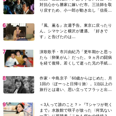
対抗心から勝家に嫁いだ市。三法師を取
り戻すため、小一郎が動き出し「信長の
葬儀」を仕掛けるが…＜ネタバレあり＞
6
『風、薫る』次週予告。東京に戻ったり
ん。シマケンと横沢が遭遇。「好きで
す」と告げたのは…
7
演歌歌手・市川由紀乃「更年期かと思っ
たら〈卵巣がん〉だった。９ヵ月の闘病
を経て復帰。若くして逝った兄の手紙を
今も支えに」【2026上半期BEST】
8
作家・中島京子「60歳からはじめた、月
1回の〈ぼーっと日帰り旅〉。1泊以上の
旅行とは違い、思い立ってフラッと出か
けられるのがいいところ」【2026上半期
BEST】
9
＜3人って誰のこと？＞『Tシャツが乾く
まで』水族館で咲子が放った〈何気ない
一言〉に視聴者「これも何かの伏線？」