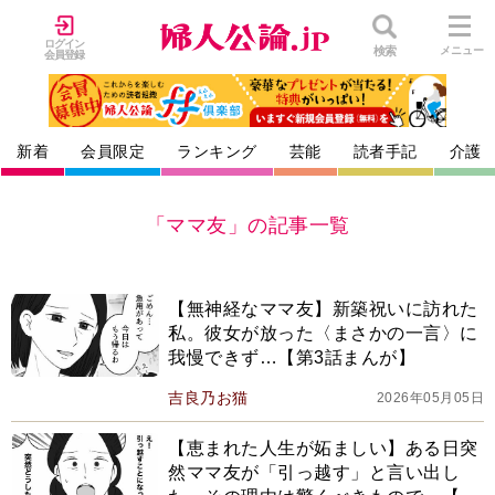
ログイン
検索
メニュー
会員登録
新着
会員限定
ランキング
芸能
読者手記
介護
「ママ友」の記事一覧
【無神経なママ友】新築祝いに訪れた
私。彼女が放った〈まさかの一言〉に
我慢できず…【第3話まんが】
吉良乃お猫
2026年05月05日
【恵まれた人生が妬ましい】ある日突
然ママ友が「引っ越す」と言い出し