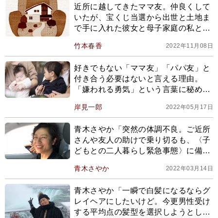
近所に越してきたママ友。仲良くして
いたが、宝くじ当選から出世と土地ま
で手に入れた彼女と母子家庭の私とは
距離が…
竹本春香
2022年11月08日
好きでもない「ママ友」「パパ友」と
付き合う必要はないと言える理由。
「嫌われる勇気」という言葉に秘めた
真意とは
岸見一郎
2022年05月17日
青木さやか「突然の体調不良。ご近所
さんや友人の助けで乗り切るも、〈子
どもとの二人暮らし緊急事態〉に備え
ることが必要だと知る」
青木さやか
2022年03月14日
青木さやか「一瞬で白髪になるならグ
レイヘアにしたいけど。今更男性受け
する平均点の髪型を選択しようとして