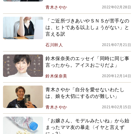
いるわたしもいる」
青木さやか
2022年02月28日
「ご近所づきあいやＳＮＳが苦手なの
は、ヒトである以上しょうがない」と
言える訳
石川幹人
2021年07月21日
鈴木保奈美のエッセイ「同時に同じ事
言ったから。アイスおごりだよ」
鈴木保奈美
2020年12月14日
青木さやか「自分を愛せないわたし
は、娘を大切にするのが難しい」
青木さやか
2021年02月15日
「お嬢さん、モデルみたいね」から始
まったママ友の暴走〈イヤと言えず
に・2〉