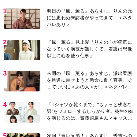
1
明日の『風、薫る』あらすじ。りんの元
には思わぬ来訪者がやってきて…＜ネタ
バレあり＞
2
『風、薫る』見上愛「りんの心が病気に
なっていく演技が難しくて。看護は想像
以上に心を使う仕事」
3
来週の『風、薫る』あらすじ。派出看護
を軌道に乗せようと懸命に働く直美。そ
してついに＜あの人＞が…＜ネタバレあ
り＞
4
『Tシャツが乾くまで』“ちょっと残念な
男”をフォローするしっかり者。樹生の妹
を演じるのは、齋藤飛鳥さん＜キャスト
紹介＞
5
次回『豊臣兄弟！』あらすじ。秀吉への