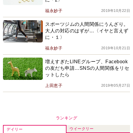
福永妙子
2019年10月22日
スポーツジムの人間関係にうんざり。
大人の対応のはずが…〈イヤと言えず
に・１〉
福永妙子
2019年10月21日
増えすぎたLINEグループ、Facebook
の友だち申請…SNSの人間関係をリセ
ットしたら
上田恵子
2019年05月27日
ランキング
ウイークリー
デイリー