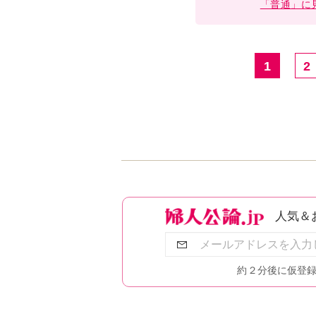
「普通」に
1
2