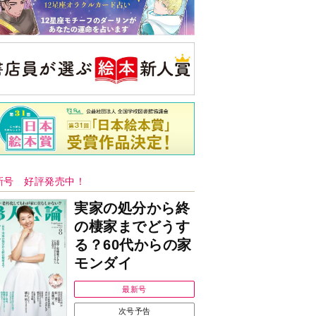
新号 好評発売中！
実家の処分から終
の棲家までどうす
る？60代からの家
モンダイ
最新号
次号予告