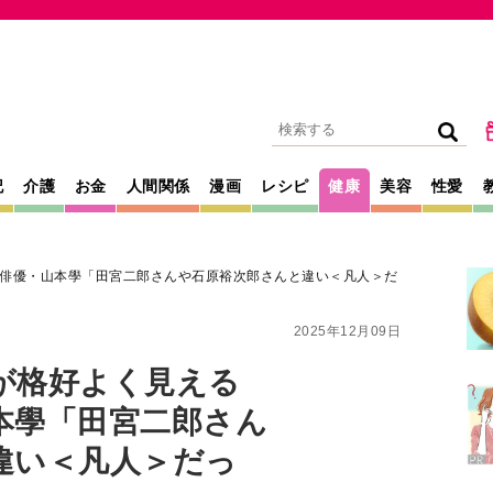
記
介護
お金
人間関係
漫画
レシピ
健康
美容
性愛
俳優・山本學「田宮二郎さんや石原裕次郎さんと違い＜凡人＞だ
2025年12月09日
が格好よく見える
本學「田宮二郎さん
違い＜凡人＞だっ