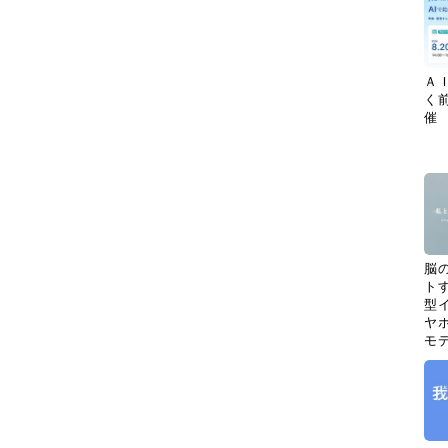
Ａ
く
催
脳
ト
型イ
ヤホ
モ