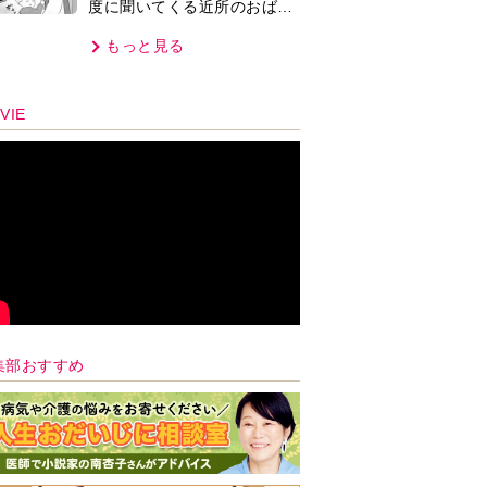
度に聞いてくる近所のおばさ
ん。毎日監視される生活が始
もっと見る
まり…【第1話】
VIE
集部おすすめ