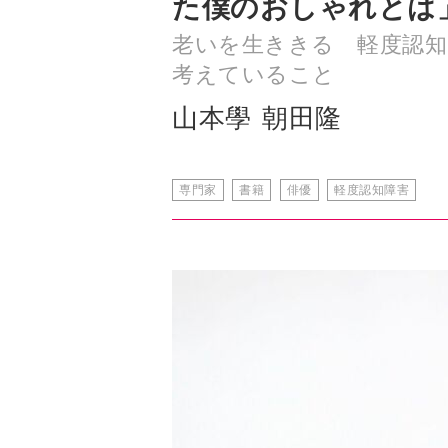
た僕のおしゃれとは
老いを生ききる 軽度認
考えていること
山本學
朝田隆
専門家
書籍
俳優
軽度認知障害