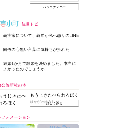
バックナンバー
注目トピ
義実家について、義弟が私へ怒りのLINE
同僚の心無い言葉に気持ちが折れた
結婚1か月で離婚を決めました。本当に
よかったのでしょうか
央公論新社の本
もうじきたべられるぼく
はせがわゆうじ 作
詳しくみる
ンフォメーション