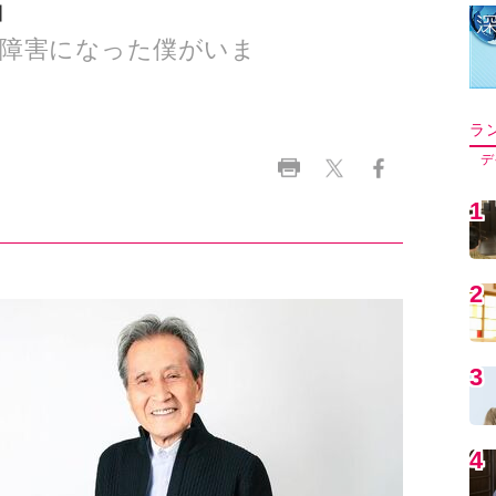
」
知障害になった僕がいま
ラ
デ
1
2
3
4