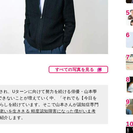
5
6
7
すべての写真を見る
8
断され、Uターンに向けて努力を続ける俳優・山本學
できないことが増えていく中、「それでも【今日を
9
らしを続けています。そこで山本さんが認知症専門
老いを生ききる 軽度認知障害になった僕がいま考
紹介します。
1