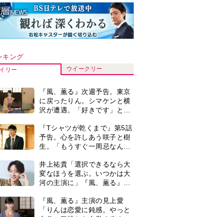
ンキング
ウイークリー
イリー
『風、薫る』次週予告。東京
に戻ったりん。シマケンと横
沢が遭遇。「好きです」と告
げたのは…
『Tシャツが乾くまで』第5話
予告。心を許しあう咲子と樹
生。「もうすぐ一周忌なんで
それが過ぎたら…」＜ネタバ
井上祐貴「選択できるなら大
レあり＞
変なほうを選ぶ。いつかは大
河の主演に」『風、薫る』で
は横沢役
『風、薫る』主演の見上愛
「りんは恋愛に鈍感。やっと