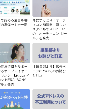
Ｉで始める遺言を書
耳にすっぽり！オーテ
前の準備セミナー開
ィコン補聴器、新しい
スタイルで All in Ear
の「オーティコン ジー
ル」を発売
の健康習慣をサポー
【編集部より】広告ペ
するオープンイヤー
ージについてのお詫び
ヤホン「kikippa イ
と訂正
ン HERALBONY
デル」発売