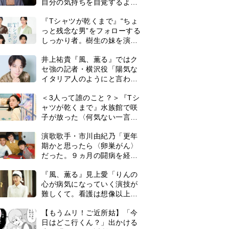
自分の気持ちを自覚するよう
に」
『Tシャツが乾くまで』“ちょ
っと残念な男”をフォローする
しっかり者。樹生の妹を演じ
るのは、齋藤飛鳥さん＜キャ
井上祐貴『風、薫る』ではク
スト紹介＞
セ強の記者・横沢役「陽気な
イタリア人のようにと言われ
て」
＜3人って誰のこと？＞『Tシ
ャツが乾くまで』水族館で咲
子が放った〈何気ない一言〉
に視聴者「これも何かの伏
演歌歌手・市川由紀乃「更年
線？」「子どもの話だと…」
期かと思ったら〈卵巣がん〉
だった。９ヵ月の闘病を経て
復帰。若くして逝った兄の手
『風、薫る』見上愛「りんの
紙を今も支えに」【2026上半
心が病気になっていく演技が
期BEST】
難しくて。看護は想像以上に
心を使う仕事」
0
【もうムリ！ご近所姑】「今
日はどこ行くん？」出かける