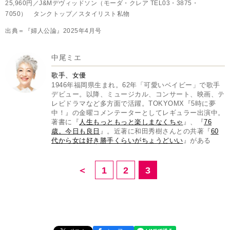
25,960円／J&Mデヴィッドソン（モーダ・クレア TEL03・3875・
7050） タンクトップ／スタイリスト私物
出典＝『婦人公論』2025年4月号
中尾ミエ
歌手、女優
1946年福岡県生まれ。62年「可愛いベイビー」で歌手
デビュー。以降、ミュージカル、コンサート、映画、テ
レビドラマなど多方面で活躍。TOKYOMX『5時に夢
中！』の金曜コメンテーターとしてレギュラー出演中。
著書に『
人生もっともっと楽しまなくちゃ
』、『
76
歳。今日も良日
』。近著に和田秀樹さんとの共著『
60
代から女は好き勝手くらいがちょうどいい
』がある
＜
1
2
3