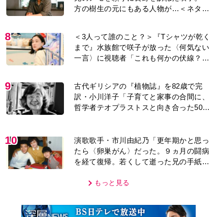
方の樹生の元にもある人物が…＜ネタバ
レあり＞
8
＜3人って誰のこと？＞『Tシャツが乾く
まで』水族館で咲子が放った〈何気ない
一言〉に視聴者「これも何かの伏線？」
「子どもの話だと…」
9
古代ギリシアの『植物誌』を82歳で完
訳・小川洋子「子育てと家事の合間に、
哲学者テオプラストスと向き合った50
年」
10
演歌歌手・市川由紀乃「更年期かと思っ
たら〈卵巣がん〉だった。９ヵ月の闘病
を経て復帰。若くして逝った兄の手紙を
今も支えに」【2026上半期BEST】
もっと見る