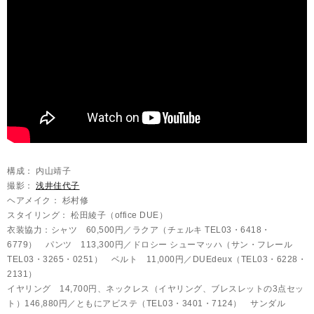
構成： 内山靖子
撮影：
浅井佳代子
ヘアメイク： 杉村修
スタイリング： 松田綾子（office DUE）
衣装協力：シャツ 60,500円／ラクア（チェルキ TEL03・6418・
6779） パンツ 113,300円／ドロシー シューマッハ（サン・フレール
TEL03・3265・0251） ベルト 11,000円／DUEdeux（TEL03・6228・
2131）
イヤリング 14,700円、ネックレス（イヤリング、ブレスレットの3点セッ
ト）146,880円／ともにアビステ（TEL03・3401・7124） サンダル