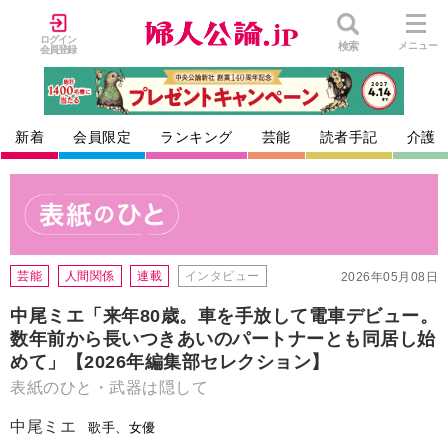
ログイン
検索
メニュー
会員登録
新着
会員限定
ランキング
芸能
読者手記
介護
芸能
人間関係
連載
インタビュー
2026年05月08日
中尾ミエ「来年80歳。車を手放して電車デビュー。
数年前から長いつきあいのパートナーとも同居し始
めて」【2026年編集部セレクション】
表紙のひと・武器は隠して
中尾ミエ
歌手、女優