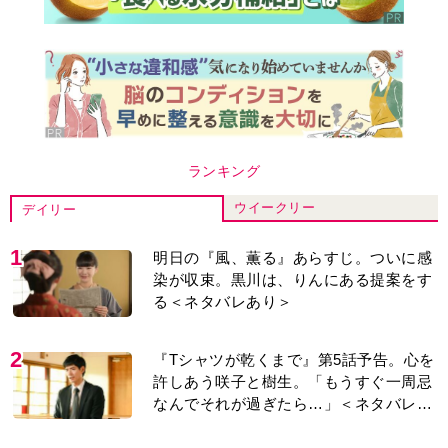
ランキング
ウイークリー
デイリー
1
明日の『風、薫る』あらすじ。ついに感
染が収束。黒川は、りんにある提案をす
る＜ネタバレあり＞
2
『Tシャツが乾くまで』第5話予告。心を
許しあう咲子と樹生。「もうすぐ一周忌
なんでそれが過ぎたら…」＜ネタバレあ
り＞