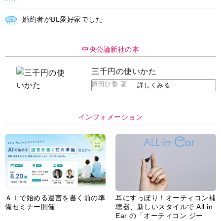
婚約者がBL愛好家でした
中央公論新社の本
三千円の使いかた
原田ひ香 著
詳しくみる
インフォメーション
ＡＩで始める遺言を書く前の準
耳にすっぽり！オーティコン補
備セミナー開催
聴器、新しいスタイルで All in
Ear の「オーティコン ジー