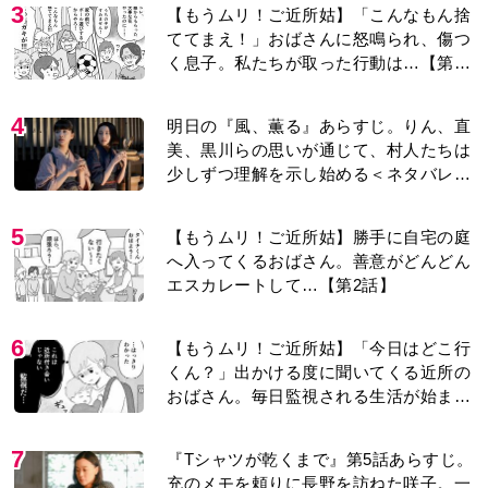
3
【もうムリ！ご近所姑】「こんなもん捨
ててまえ！」おばさんに怒鳴られ、傷つ
く息子。私たちが取った行動は…【第3
話】
4
明日の『風、薫る』あらすじ。りん、直
美、黒川らの思いが通じて、村人たちは
少しずつ理解を示し始める＜ネタバレあ
り＞
5
【もうムリ！ご近所姑】勝手に自宅の庭
へ入ってくるおばさん。善意がどんどん
エスカレートして…【第2話】
6
【もうムリ！ご近所姑】「今日はどこ行
くん？」出かける度に聞いてくる近所の
おばさん。毎日監視される生活が始ま
り…【第1話】
7
『Tシャツが乾くまで』第5話あらすじ。
充のメモを頼りに長野を訪ねた咲子。一