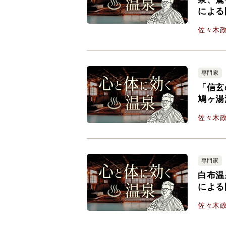
による
佐々木
専門家
「信玄
鳩ヶ湯
佐々木
専門家
白布温
による
佐々木