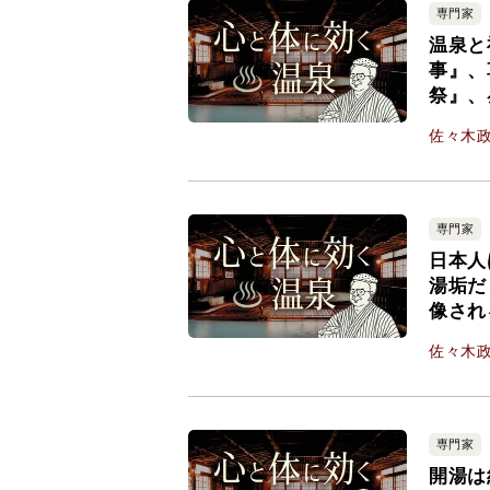
専門家
温泉と
事』、
祭』、
佐々木
専門家
日本人
湯垢だ
像され
佐々木
専門家
開湯は