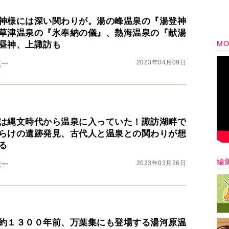
神様には深い関わりが。湯の峰温泉の『湯登神
草津温泉の『氷奉納の儀』、熱海温泉の『献湯
MO
昼神、上諏訪も
2023年04月09日
政一
は縄文時代から温泉に入っていた！諏訪湖畔で
らけの遺跡発見、古代人と温泉との関わりが想
る
編
2023年03月26日
政一
約１３００年前、万葉集にも登場する湯河原温