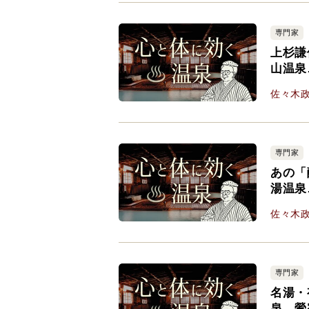
専門家
上杉謙
山温泉
佐々木
専門家
あの「
湯温泉
佐々木
専門家
名湯・
泉、鶯