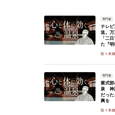
専門家
テレビ
送。万
「二日
た『明
佐々木
専門家
紫式部
泉 神
だった
興を
佐々木