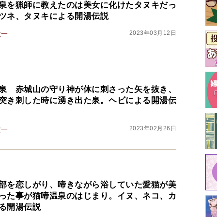
泉を猟師に教えたのは美女に化けたタヌキだっ
ツネ、タヌキによる開湯伝説
2023年03月12日
政一
泉 赤城山の守り神が体に刺さった矢を抜き、
突き刺した時に湧き出た泉。ヘビによる開湯伝
2023年02月26日
政一
部を恋しがり、啼きながら浴していた愛猫が美
った事が猫啼温泉のはじまり。イヌ、ネコ、カ
る開湯伝説