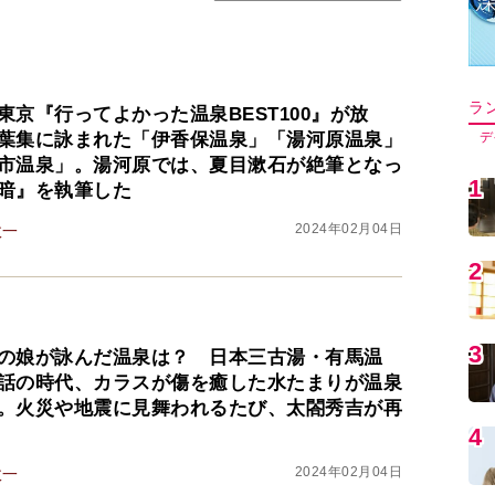
ラ
東京『行ってよかった温泉BEST100』が放
葉集に詠まれた「伊香保温泉」「湯河原温泉」
デ
市温泉」。湯河原では、夏目漱石が絶筆となっ
1
暗』を執筆した
2024年02月04日
政一
2
3
の娘が詠んだ温泉は？ 日本三古湯・有馬温
話の時代、カラスが傷を癒した水たまりが温泉
。火災や地震に見舞われるたび、太閤秀吉が再
4
2024年02月04日
政一