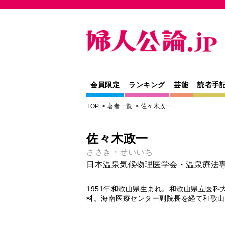
会員限定
ランキング
芸能
読者手
TOP
著者一覧
佐々木政一
佐々木政一
ささき・せいいち
日本温泉気候物理医学会・温泉療法
1951年和歌山県生まれ。和歌山県立医
科。海南医療センター副院長を経て和歌山