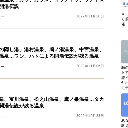
開湯伝説
Ａ
2022年11月20日
政一
く
催
の隠し湯」湯村温泉、鳩ノ湯温泉、中宮温泉、
温泉…ワシ、ハトによる開湯伝説が残る温泉
2022年11月06日
政一
脳
ト
型イ
ヤホ
モ
泉、宝川温泉、松之山温泉、鷹ノ巣温泉…タカ
開湯伝説が残る温泉
2022年10月23日
政一
あ
教