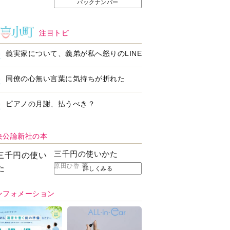
バックナンバー
注目トピ
義実家について、義弟が私へ怒りのLINE
同僚の心無い言葉に気持ちが折れた
ピアノの月謝、払うべき？
央公論新社の本
三千円の使いかた
原田ひ香 著
詳しくみる
ンフォメーション