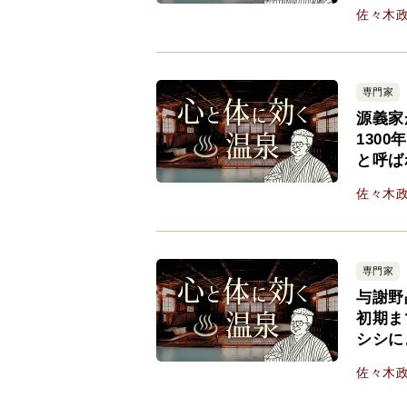
佐々木
専門家
源義家
130
と呼ば
佐々木
専門家
与謝野
初期ま
シシに
佐々木