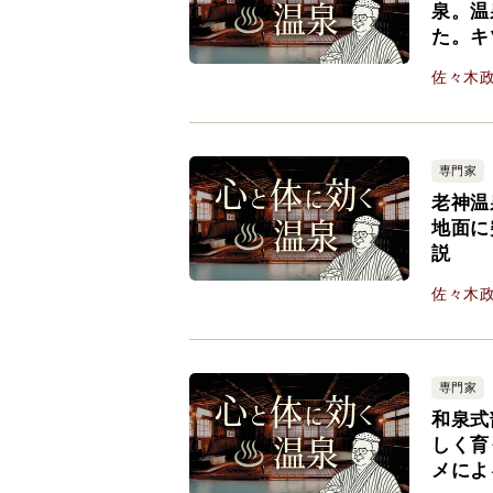
泉。温
た。キ
佐々木
専門家
老神温
地面に
説
佐々木
専門家
和泉式
しく育
メによ