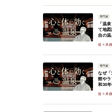
専門家
「温泉
て地図
自の温
佐々木
専門家
なぜ「
館やラ
和30
佐々木