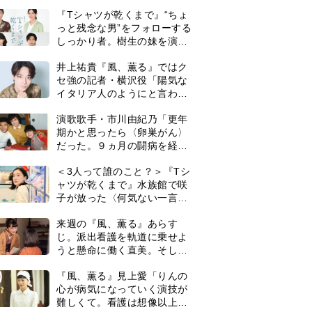
は横沢役
『Tシャツが乾くまで』“ちょ
っと残念な男”をフォローする
しっかり者。樹生の妹を演じ
るのは、齋藤飛鳥さん＜キャ
井上祐貴『風、薫る』ではク
スト紹介＞
セ強の記者・横沢役「陽気な
イタリア人のようにと言われ
て」
演歌歌手・市川由紀乃「更年
期かと思ったら〈卵巣がん〉
だった。９ヵ月の闘病を経て
復帰。若くして逝った兄の手
＜3人って誰のこと？＞『Tシ
紙を今も支えに」【2026上半
ャツが乾くまで』水族館で咲
期BEST】
子が放った〈何気ない一言〉
に視聴者「これも何かの伏
来週の『風、薫る』あらす
線？」「子どもの話だと…」
じ。派出看護を軌道に乗せよ
うと懸命に働く直美。そして
ついに＜あの人＞が…＜ネタ
0
『風、薫る』見上愛「りんの
バレあり＞
心が病気になっていく演技が
難しくて。看護は想像以上に