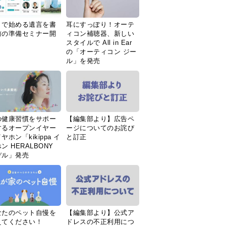
Ｉで始める遺言を書
耳にすっぽり！オーテ
前の準備セミナー開
ィコン補聴器、新しい
スタイルで All in Ear
の「オーティコン ジー
ル」を発売
の健康習慣をサポー
【編集部より】広告ペ
するオープンイヤー
ージについてのお詫び
ヤホン「kikippa イ
と訂正
ン HERALBONY
デル」発売
なたのペット自慢を
【編集部より】公式ア
えてください！
ドレスの不正利用につ