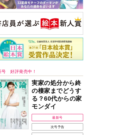
新号 好評発売中！
実家の処分から終
の棲家までどうす
る？60代からの家
モンダイ
最新号
次号予告