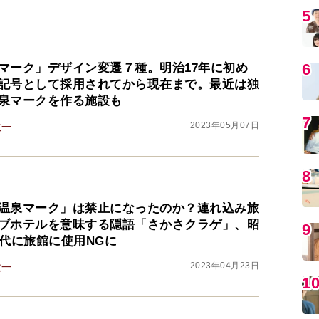
5
6
マーク」デザイン変遷７種。明治17年に初め
記号として採用されてから現在まで。最近は独
泉マークを作る施設も
7
2023年05月07日
政一
8
温泉マーク」は禁止になったのか？連れ込み旅
ブホテルを意味する隠語「さかさクラゲ」、昭
9
年代に旅館に使用NGに
2023年04月23日
政一
1