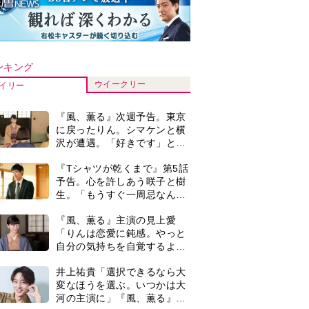
ンキング
ウイークリー
イリー
『風、薫る』次週予告。東京
に戻ったりん。シマケンと横
沢が遭遇。「好きです」と告
げたのは…
『Tシャツが乾くまで』第5話
予告。心を許しあう咲子と樹
生。「もうすぐ一周忌なんで
それが過ぎたら…」＜ネタバ
『風、薫る』主演の見上愛
レあり＞
「りんは恋愛に鈍感。やっと
自分の気持ちを自覚するよう
に」
井上祐貴「選択できるなら大
変なほうを選ぶ。いつかは大
河の主演に」『風、薫る』で